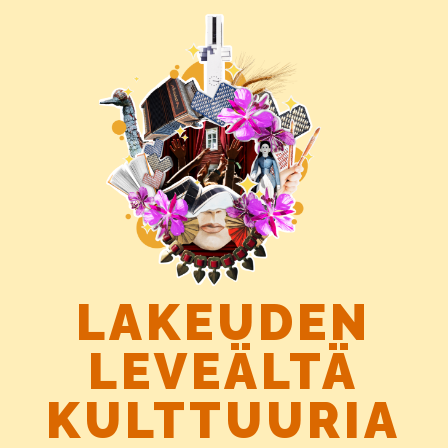
Siirry
suoraan
sisältöön
LAKEUDEN
LEVEÄLTÄ
KULTTUURIA