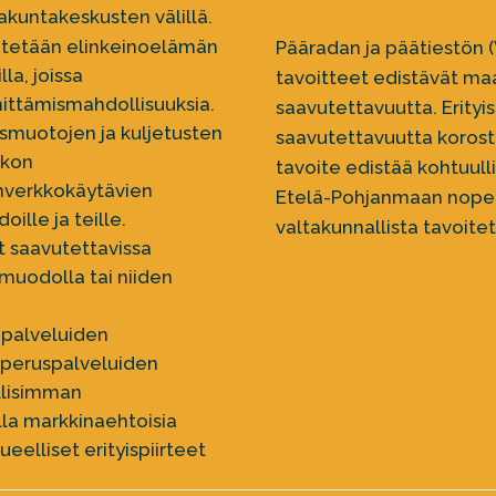
akuntakeskusten välillä.
itetään elinkeinoelämän
Pääradan ja päätiestön (
lla, joissa
tavoitteet edistävät ma
ehittämismahdollisuuksia.
saavutettavuutta. Erityi
ismuotojen ja kuljetusten
saavutettavuutta korost
rkon
tavoite edistää kohtuull
nverkkokäytävien
Etelä-Pohjanmaan nopei
oille ja teille.
valtakunnallista tavoitet
t saavutettavissa
umuodolla tai niiden
epalveluiden
a peruspalveluiden
llisimman
illa markkinaehtoisia
eelliset erityispiirteet