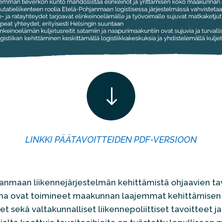
"
LINKKI PÄÄTAVOITTEIDEN PDF-VERSIOON
anmaan liikennejärjestelmän kehittämistä ohjaavien ta
ina ovat toimineet maakunnan laajemmat kehittämisen
t sekä valtakunnalliset liikennepoliittiset tavoitteet ja 