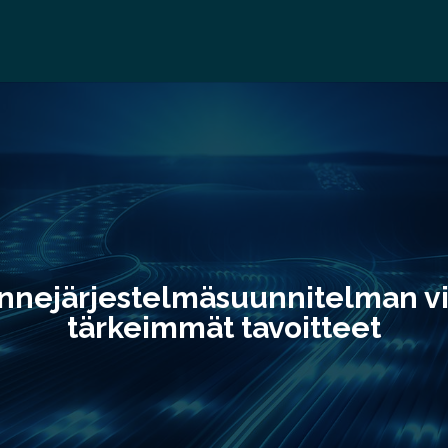
ennejärjestelmäsuunnitelman vis
tärkeimmät tavoitteet