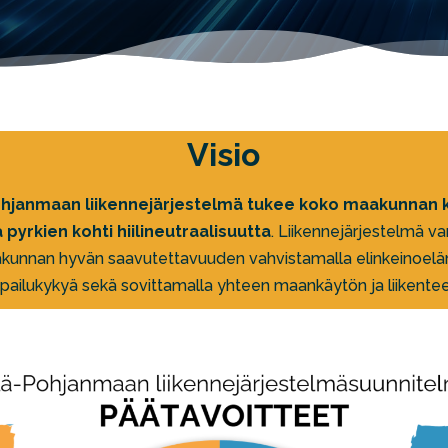
Visio
ohjanmaan liikennejärjestelmä tukee koko maakunnan 
 pyrkien kohti hiilineutraalisuutta
. Liikennejärjestelmä v
kunnan hyvän saavutettavuuden vahvistamalla elinkeinoel
lpailukykyä sekä sovittamalla yhteen maankäytön ja liikente