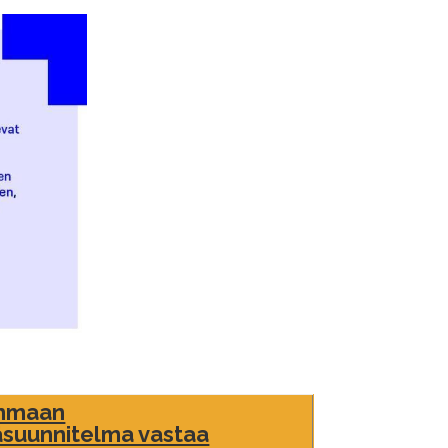
anmaan
äsuunnitelma vastaa