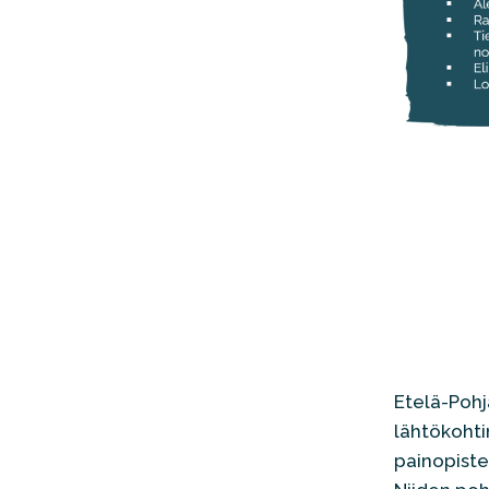
Etelä-Pohj
lähtökoht
painopistee