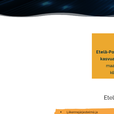
Etelä-P
kasvua
maa
ki