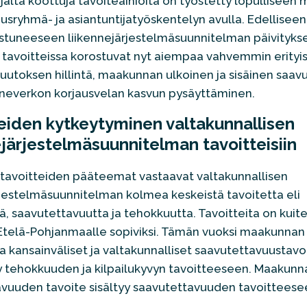
jalta koottuja tavoiteaihioita on työstetty lopullisee
ausryhmä- ja asiantuntijatyöskentelyn avulla. Edellisee
stuneeseen liikennejärjestelmäsuunnitelman päivityks
 tavoitteissa korostuvat nyt aiempaa vahvemmin erityis
utoksen hillintä, maakunnan ulkoinen ja sisäinen saav
nneverkon korjausvelan kasvun pysäyttäminen.
eiden kytkeytyminen valtakunnallisen
ejärjestelmäsuunnitelman tavoitteisiin
tavoitteiden pääteemat vastaavat valtakunnallisen
rjestelmäsuunnitelman kolmea keskeistä tavoitetta eli
ä, saavutettavuutta ja tehokkuutta. Tavoitteita on kuit
Etelä-Pohjanmaalle sopiviksi. Tämän vuoksi maakunnan
sa kansainväliset ja valtakunnalliset saavutettavuustavo
ty tehokkuuden ja kilpailukyvyn tavoitteeseen. Maakunna
vuuden tavoite sisältyy saavutettavuuden tavoitteese