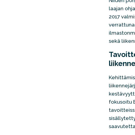
Niiden poh
laajan ohj
2017 valmi
verrattuna
ilmastonmu
sekä liike
Tavoitt
liikenn
Kehittämis
liikennejä
kestävyytt
fokusoitu 
tavoitteis
sisällytet
saavutetta