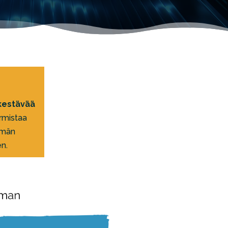
kestävää
armistaa
ämän
en.