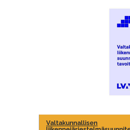
Valtakunnallisen
liikennejärjestelmäsuunnit