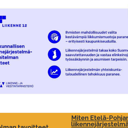
Miten Etelä-Pohj
liikennejärjestelm
elman tavoitteet