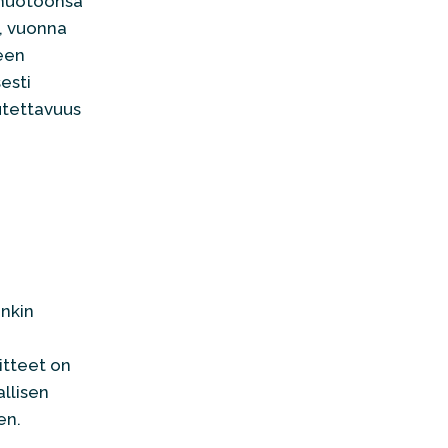
n muotoonsa
n, vuonna
een
esti
utettavuus
enkin
itteet on
llisen
en.