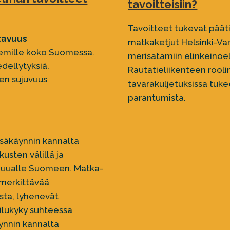
tavoitteisiin?
Tavoitteet tukevat pääti
tavuus
matkaketjut Helsinki-Va
semille koko Suomessa.
merisatamiin elinkeinoelä
dellytyksiä.
Rautatieliikenteen rool
een sujuvuus
tavarakuljetuksissa tuk
parantumista.
ssäkäynnin kannalta
usten välillä ja
ä muualle Suomeen. Matka-
a merkittävää
sta, lyhenevät
ailukyky suhteessa
ynnin kannalta