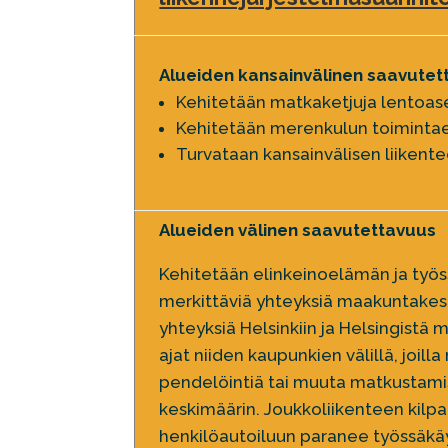
Alueiden kansainvälinen saavutet
Kehitetään matkaketjuja lentoa
Kehitetään merenkulun toimintae
Turvataan kansainvälisen liikent
Alueiden välinen saavutettavuus
Kehitetään elinkeinoelämän ja työ
merkittäviä yhteyksiä maakuntakesk
yhteyksiä Helsinkiin ja Helsingist
ajat niiden kaupunkien välillä, joill
pendelöintiä tai muuta matkustami
keskimäärin. Joukkoliikenteen kilp
henkilöautoiluun paranee työssäkä