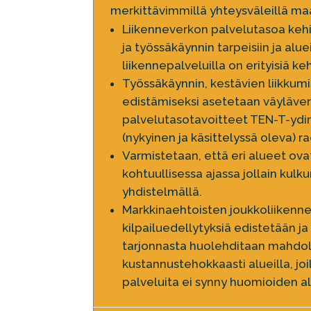
merkittävimmillä yhteysväleillä ma
Liikenneverkon palvelutasoa keh
ja työssäkäynnin tarpeisiin ja aluei
liikennepalveluilla on erityisiä k
Työssäkäynnin, kestävien liikkum
edistämiseksi asetetaan väyläve
palvelutasotavoitteet TEN-T-ydi
(nykyinen ja käsittelyssä oleva) rad
Varmistetaan, että eri alueet ova
kohtuullisessa ajassa jollain kulk
yhdistelmällä.
Markkinaehtoisten joukkoliikenn
kilpailuedellytyksiä edistetään j
tarjonnasta huolehditaan mahdo
kustannustehokkaasti alueilla, jo
palveluita ei synny huomioiden alu