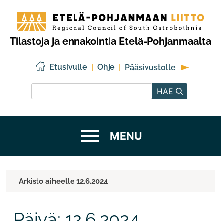
Siirry
Etelä-
sisältöön
Pohjanmaan
liitto
Tilastoja ja ennakointia Etelä-Pohjanmaalta
Etusivulle
Ohje
Pääsivustolle
Hae sivustolta
HAE
Arkisto aiheelle 12.6.2024
Päivä:
12.6.2024