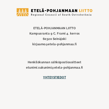
Etelä-
Pohjanmaan
liitto
ETELÄ-POHJANMAAN LIITTO
Kampusranta 9 C, Frami 4. kerros
60320 Seinäjoki
kirjaamo@etela-pohjanmaa.fi
Henkilökunnan sähköpostiosoitteet
etunimi.sukunimi@etela-pohjanmaa.fi
YHTEYSTIEDOT