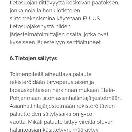
tietosuojan riittävyyttä koskevan päätöksen,
jonka nojalla henkilötietojen
siirtomekanismina käytetään EU-US
tietosuojakehystä niiden
järjestelmätoimittajien osalta, jotka ovat
kyseiseen järjestelyyn sertifioituneet.
6. Tietojen säilytys
Toimenpiteitä aiheuttava palaute
rekisteröidään tarveperustaisen ja
tapauskohtaisen harkinnan mukaan Etelä-
Pohjanmaan liiton asianhallintajärjestelmään.
Asianhallintajärjestelmään rekisteröitävien
palautteiden säilytysaika on 5–10
vuotta. Mikäli palaute liittyy vireillä olevan
hallintoasian käsittelyyn, määräytyy