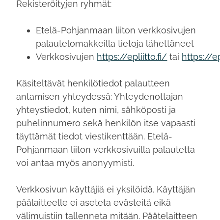
Rekisteröityjen ryhmät:
Etelä-Pohjanmaan liiton verkkosivujen
palautelomakkeilla tietoja lähettäneet
Verkkosivujen
https://epliitto.fi/
tai
https://ep
Käsiteltävät henkilötiedot palautteen
antamisen yhteydessä: Yhteydenottajan
yhteystiedot, kuten nimi, sähköposti ja
puhelinnumero sekä henkilön itse vapaasti
täyttämät tiedot viestikenttään. Etelä-
Pohjanmaan liiton verkkosivuilla palautetta
voi antaa myös anonyymisti.
Verkkosivun käyttäjiä ei yksilöidä. Käyttäjän
päälaitteelle ei aseteta evästeitä eikä
välimuistiin tallenneta mitään. Päätelaitteen