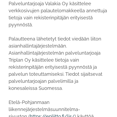
Palveluntarjoaja Valakia Oy käsittelee
verkkosivujen palautelomakkeella annettuja
tietoja vain rekisterinpitäjän erityisestä
pyynnöstä.
Palautteena lähetetyt tiedot viedään liiton
asianhallintajärjestelmään.
Asianhallintajärjestelmän palveluntarjoaja
Triplan Oy käsittelee tietoja vain
rekisterinpitäjän erityisestä pyynnöstä ja
palvelun toteuttamiseksi. Tiedot sijaitsevat
palveluntarjoajan palvelimilla ja
konesaleissa Suomessa.
Etelä-Pohjanmaan
liikennejärjestelmäsuunnitelma-
sivuston (
https://epliitto.fi/ljs/
) käyttöä