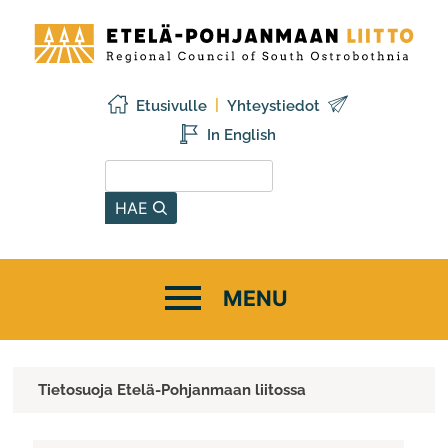
Siirry
Etelä-
sisältöön
Pohjanmaan
liitto
Etusivulle
Yhteystiedot
In English
Hae sivustolta
HAE
Tietosuoja Etelä-Pohjanmaan liitossa