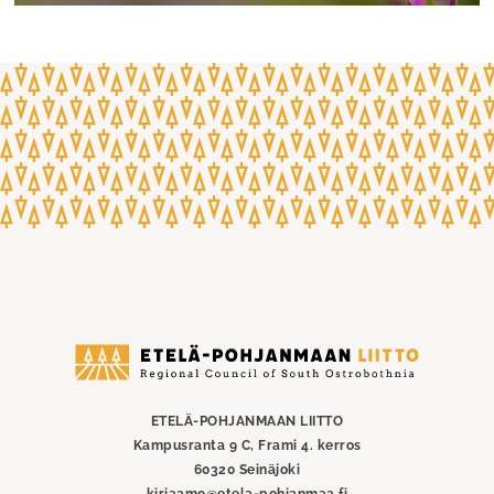
Etelä-
Pohjanmaan
liitto
ETELÄ-POHJANMAAN LIITTO
Kampusranta 9 C, Frami 4. kerros
60320 Seinäjoki