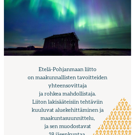
Etelä-
Etelä-Pohjanmaan liitto
on maakunnallisten tavoitteiden
Pohjanmaan
yhteensovittaja
ja rohkea mahdollistaja.
liitto
Liiton lakisääteisiin tehtäviin
kuuluvat aluekehittäminen ja
maakuntasuunnittelu,
ja sen muodostavat
18 jäsenkuntaa.