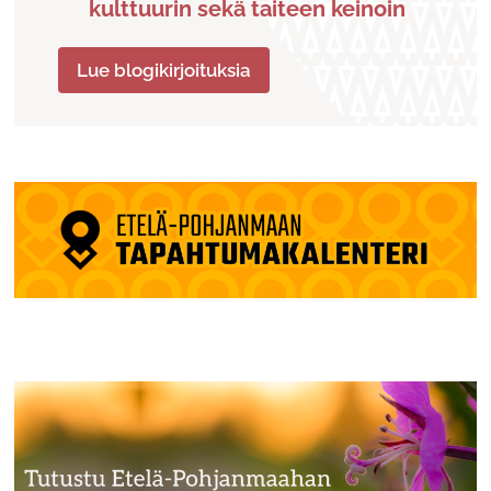
kulttuurin sekä taiteen keinoin
Lue blogikirjoituksia