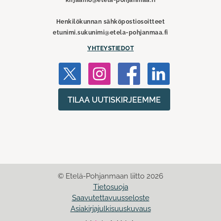
kirjaamo@etela-pohjanmaa.fi
Henkilökunnan sähköpostiosoitteet
etunimi.sukunimi@etela-pohjanmaa.fi
YHTEYSTIEDOT
TILAA UUTISKIRJEEMME
© Etelä-Pohjanmaan liitto 2026
Tietosuoja
Saavutettavuusseloste
Asiakirjajulkisuuskuvaus