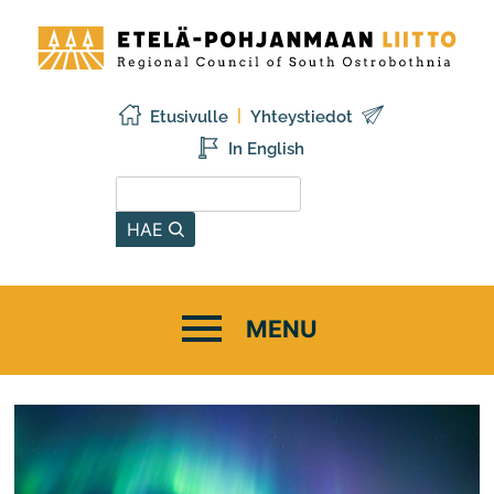
Siirry
Etelä-
sisältöön
Pohjanmaan
liitto
Etusivulle
Yhteystiedot
In English
Hae sivustolta
HAE