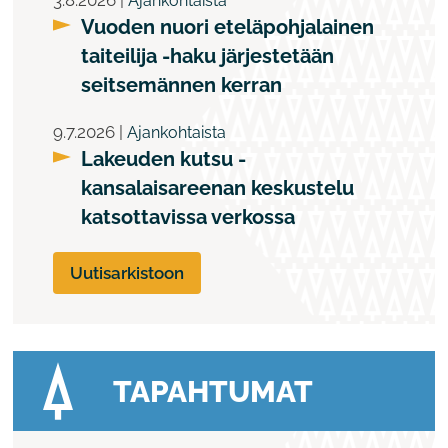
3.8.2026 |
Ajankohtaista
Vuoden nuori eteläpohjalainen
taiteilija -haku järjestetään
seitsemännen kerran
9.7.2026 |
Ajankohtaista
Lakeuden kutsu -
kansalaisareenan keskustelu
katsottavissa verkossa
Uutisarkistoon
TAPAHTUMAT