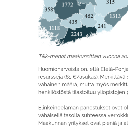
T&k-menot maakunnittain vuonna 202
Huomionarvoista on, että Etelä-Pohja
resursseja (81 €/asukas). Merkittävä
vähäinen määrä, mutta myös merkittä
henkilöstöstä tilastoituu yliopistoje
Elinkeinoelämän panostukset ovat ol
vähäisellä tasolla suhteessa verrokk
Maakunnan yritykset ovat pieniä ja a