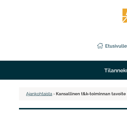
Siirry
Etelä
sisältöön
Pohj
liitto
Etusivulle
Tilanneku
Ajankohtaista
›
Kansallinen t&k-toiminnan tavoit