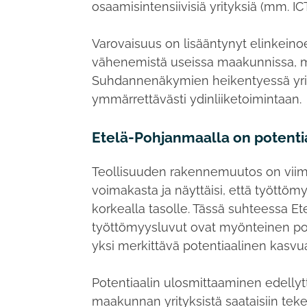
osaamisintensiivisiä yrityksiä (mm. ICT
Varovaisuus on lisääntynyt elinkeino
vähenemistä useissa maakunnissa, m
Suhdannenäkymien heikentyessä yrityk
ymmärrettävästi ydinliiketoimintaan.
Etelä-Pohjanmaalla on potenti
Teollisuuden rakennemuutos on viim
voimakasta ja näyttäisi, että tyött
korkealla tasolle. Tässä suhteessa 
työttömyysluvut ovat myönteinen poik
yksi merkittävä potentiaalinen kasvua
Potentiaalin ulosmittaaminen edellytt
maakunnan yrityksistä saataisiin t