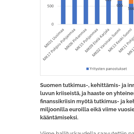
Suomen tutkimus-, kehittämis- ja in
luvun kriiseistä, ja haaste on yhte
finanssikriisin myötä tutkimus- ja k
miljoonilla euroilla eikä viime vuosi
kääntämiseksi.
Viime hallituskaudella saavutettiin 