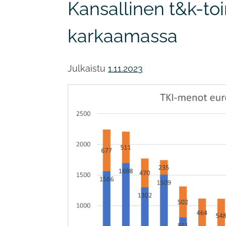
Kansallinen t&k-to
karkaamassa
Julkaistu
1.11.2023