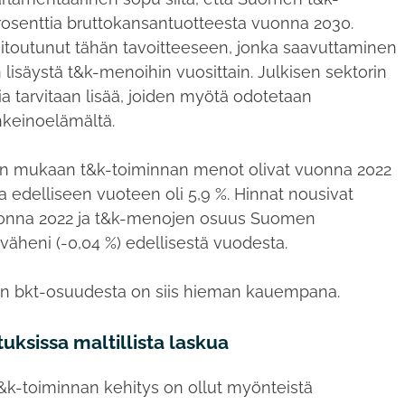
prosenttia bruttokansantuotteesta vuonna 2030.
sitoutunut tähän tavoitteeseen, jonka saavuttaminen
 lisäystä t&k-menoihin vuosittain. Julkisen sektorin
a tarvitaan lisää, joiden myötä odotetaan
nkeinoelämältä.
jen mukaan t&k-toiminnan menot olivat vuonna 2022
a edelliseen vuoteen oli 5,9 %. Hinnat nousivat
vuonna 2022 ja t&k-menojen osuus Suomen
äheni (-0,04 %) edellisestä vuodesta.
%:n bkt-osuudesta on siis hieman kauempana.
ksissa maltillista laskua
k-toiminnan kehitys on ollut myönteistä