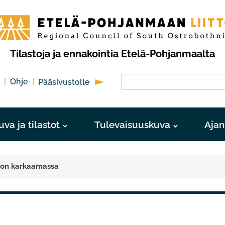
-
anmaan
Tilastoja ja ennakointia Etelä-Pohjanmaalta
Hae sivustolta
Ohje
Pääsivustolle
va ja tilastot
Tulevaisuuskuva
Ajan
e on karkaamassa