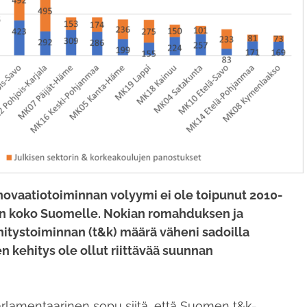
novaatiotoiminnan volyymi ei ole toipunut 2010-
inen koko Suomelle. Nokian romahduksen ja
ehitystoiminnan (t&k) määrä väheni sadoilla
en kehitys ole ollut riittävää suunnan
parlamentaarinen sopu siitä, että Suomen t&k-