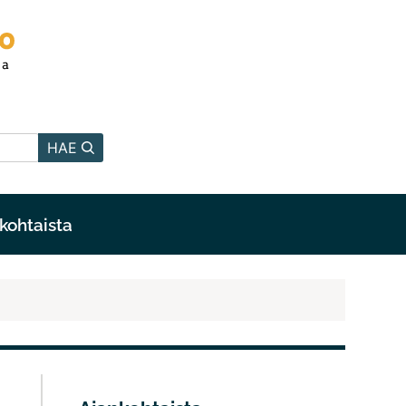
HAE
kohtaista