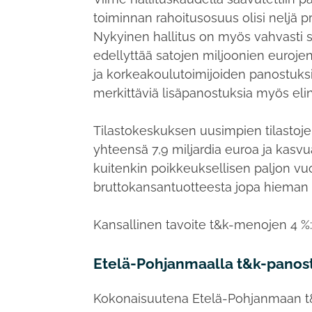
toiminnan rahoitusosuus olisi neljä 
Nykyinen hallitus on myös vahvasti 
edellyttää satojen miljoonien eurojen
ja korkeakoulutoimijoiden panostuksi
merkittäviä lisäpanostuksia myös eli
Tilastokeskuksen uusimpien tilasto
yhteensä 7,9 miljardia euroa ja kasvu
kuitenkin poikkeuksellisen paljon 
bruttokansantuotteesta jopa hieman v
Kansallinen tavoite t&k-menojen 4 
Etelä-Pohjanmaalla t&k-panostu
Kokonaisuutena Etelä-Pohjanmaan t&