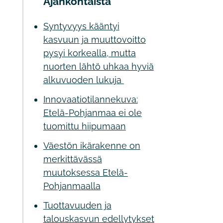
Ajankohtaista
Syntyvyys kääntyi
kasvuun ja muuttovoitto
pysyi korkealla, mutta
nuorten lähtö uhkaa hyviä
alkuvuoden lukuja
Innovaatiotilannekuva:
Etelä-Pohjanmaa ei ole
tuomittu hiipumaan
Väestön ikärakenne on
merkittävässä
muutoksessa Etelä-
Pohjanmaalla
Tuottavuuden ja
talouskasvun edellytykset