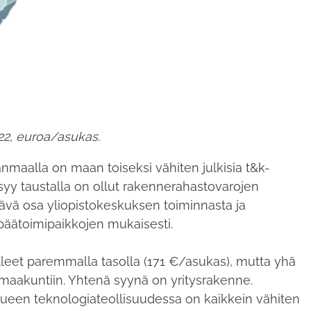
2, euroa/asukas.
nmaalla on maan toiseksi vähiten julkisia t&k-
 syy taustalla on ollut rakennerahastovarojen
vä osa yliopistokeskuksen toiminnasta ja
n päätoimipaikkojen mukaisesti.
leet paremmalla tasolla (171 €/asukas), mutta yhä
imaakuntiin. Yhtenä syynä on yritysrakenne.
lueen teknologiateollisuudessa on kaikkein vähiten