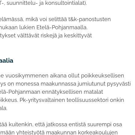
-, suunnittelu- ja konsultointialat).
elämässä, mikä voi selittää t&k-panostusten
ukaan lukien Etelä-Pohjanmaalla.
set välttävät riskejä ja keskittyvät
aalia
e vuosikymmenen aikana ollut poikkeuksellisen
ömyys on monessa maakunnassa jumiutunut pysyvästi
Etelä-Pohjanmaan ennätyksellisen matalat
keus. Pk-yritysvaltainen teollisuussektori onkin
la.
ää kuitenkin, että jatkossa entistä suurempi osa
ekemään yhteistyötä maakunnan korkeakoulujen