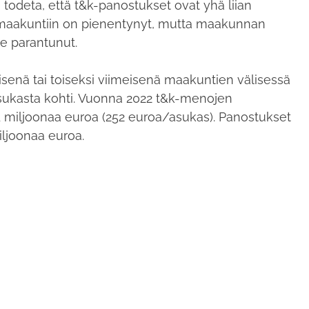
 todeta, että t&k-panostukset ovat yhä liian
n maakuntiin on pienentynyt, mutta maakunnan
ole parantunut.
senä tai toiseksi viimeisenä maakuntien välisessä
sukasta kohti. Vuonna 2022 t&k-menojen
 miljoonaa euroa (252 euroa/asukas). Panostukset
iljoonaa euroa.