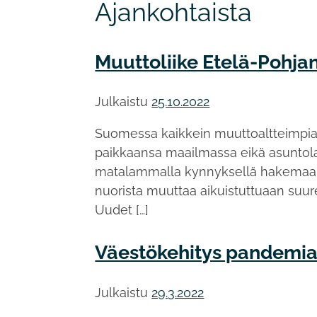
Ajankohtaista
Muuttoliike Etelä-Pohj
Ajankohtaista
Julkaistu
25.10.2022
Suomessa kaikkein muuttoaltteimpia o
paikkaansa maailmassa eikä asuntola
matalammalla kynnyksellä hakemaan 
nuorista muuttaa aikuistuttuaan suur
Uudet […]
Väestökehitys pandemi
Julkaistu
29.3.2022