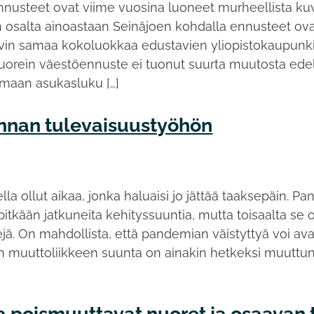
nnusteet ovat viime vuosina luoneet murheellista 
en osalta ainoastaan Seinäjoen kohdalla ennusteet ova
in samaa kokoluokkaa edustavien yliopistokaupunkie
tuorein väestöennuste ei tuonut suurta muutosta ede
nmaan asukasluku […]
nnan tulevaisuustyöhön
la ollut aikaa, jonka haluaisi jo jättää taaksepäin.
 pitkään jatkuneita kehityssuuntia, mutta toisaalta s
jä. On mahdollista, että pandemian väistyttyä voi a
en muuttoliikkeen suunta on ainakin hetkeksi muuttunut
a poismuuttavat nuoret ja osaavan