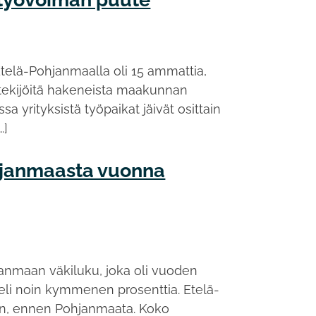
telä-Pohjanmaalla oli 15 ammattia,
öntekijöitä hakeneista maakunnan
a yrityksistä työpaikat jäivät osittain
…]
ohjanmaasta vuonna
anmaan väkiluku, joka oli vuoden
li noin kymmenen prosenttia. Etelä-
en, ennen Pohjanmaata. Koko