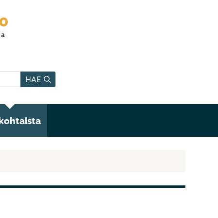
HAE
kohtaista