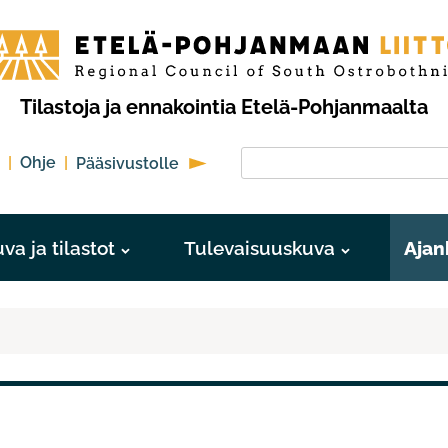
-
anmaan
Tilastoja ja ennakointia Etelä-Pohjanmaalta
Hae sivustolta
Ohje
Pääsivustolle
va ja tilastot
Tulevaisuuskuva
Ajan