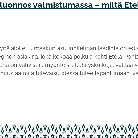
uonnos valmistumassa – miltä Et
synä aloitettu maakuntasuunnitelman laadinta on ed
ginen asiakirja, joka kokoaa polkuja kohti Etelä-Poh
ena on vahvistaa myönteisiä kehityskulkuja, välttää 
 ennustaa mitä tulevaisuudessa tulee tapahtumaan, va