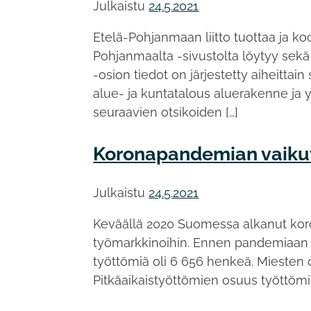
Julkaistu
24.5.2021
Etelä-Pohjanmaan liitto tuottaa ja ko
Pohjanmaalta -sivustolta löytyy sekä
-osion tiedot on järjestetty aiheitta
alue- ja kuntatalous aluerakenne ja 
seuraavien otsikoiden […]
Koronapandemian vaikut
Julkaistu
24.5.2021
Keväällä 2020 Suomessa alkanut kor
työmarkkinoihin. Ennen pandemiaan li
työttömiä oli 6 656 henkeä. Miesten os
Pitkäaikaistyöttömien osuus työttömis