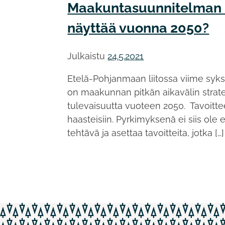
Maakuntasuunnitelman l
näyttää vuonna 2050?
Julkaistu
24.5.2021
Etelä-Pohjanmaan liitossa viime syk
on maakunnan pitkän aikavälin strate
tulevaisuutta vuoteen 2050. Tavoitte
haasteisiin. Pyrkimyksenä ei siis ole
tehtävä ja asettaa tavoitteita, jotka […]
Artikkelien
selaus