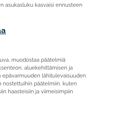
n asukasluku kasvaisi ennusteen
aa
ekuva, muodostaa päätelmiä
ksenteon, aluekehittämisen ja
en epävarmuuden lähitulevaisuuden
nostettuihin päätelmiin, kuten
n haasteisiin ja viimeisimpiin