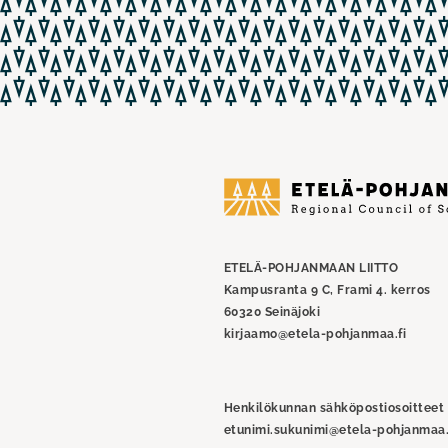
Etelä-
Pohjanmaan
liitto
ETELÄ-POHJANMAAN LIITTO
Kampusranta 9 C, Frami 4. kerros
60320 Seinäjoki
kirjaamo@etela-pohjanmaa.fi
Henkilökunnan sähköpostiosoitteet
etunimi.sukunimi@etela-pohjanmaa.