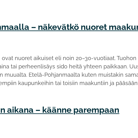
anmaalla – näkevätkö nuoret maaku
vat nuoret aikuiset eli noin 20–30-vuotiaat. Tuohon
ina tai perheenlisäys sido heitä yhteen paikkaan. Uu
muualta. Etelä-Pohjanmaalta kuten muistakin saman
empiin kaupunkeihin tai toisiin maakuntiin ja pääsään
an aikana – käänne parempaan