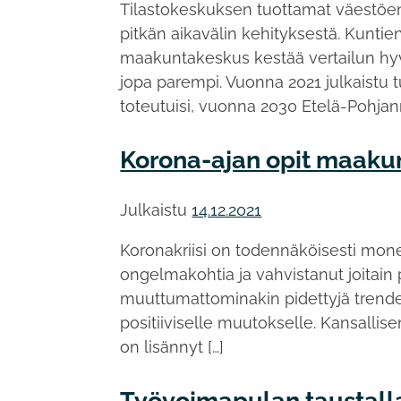
Tilastokeskuksen tuottamat väestöe
pitkän aikavälin kehityksestä. Kunti
maakuntakeskus kestää vertailun hyv
jopa parempi. Vuonna 2021 julkaistu 
toteutuisi, vuonna 2030 Etelä-Pohja
Korona-ajan opit maaku
Julkaistu
14.12.2021
Koronakriisi on todennäköisesti monel
ongelmakohtia ja vahvistanut joitain
muuttumattominakin pidettyjä trende
positiiviselle muutokselle. Kansallis
on lisännyt […]
Työvoimapulan taustall