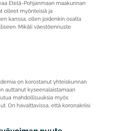
kuvaa Etelä-Pohjanmaan maakunnan
t olleet myönteisiä ja
n kanssa, ollen joidenkin osalta
lliseen. Mikäli väestöennuste
 Pandemia on korostanut yhteiskunnan
e on auttanut kyseenalaistamaan
vautua mahdollisuuksia myös
. On havaittavissa, että koronakriisi
 työvoiman puute