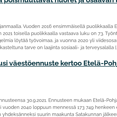
janmaalla. Vuoden 2016 ensimmäisellä puolikkaalla E
en 2021 toisella puolikkaalla vastaava luku on 73. Ty
gelmia löytää työvoimaa, ja vuonna 2020 yli viidesosass
kasteltuna tarve on laajinta sosiaali- ja terveysalalla [
uusi väestöennuste kertoo Etelä-P
ennusteensa 30.9.2021. Ennusteen mukaan Etelä-Pohj
isi vuoden 2040 loppuun mennessä 173 749 henkeen e
än yhdeksänneksi suurin maakunta Satakunnan jälke