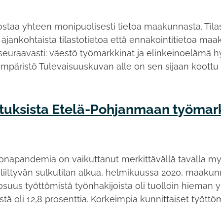
ostaa yhteen monipuolisesti tietoa maakunnasta. Tilas
 ajankohtaista tilastotietoa että ennakointitietoa ma
in seuraavasti: väestö työmarkkinat ja elinkeinoelämä 
ympäristö Tulevaisuuskuvan alle on sen sijaan koottu
uksista Etelä-Pohjanmaan työmark
onapandemia on vaikuttanut merkittävällä tavalla 
ittyvän sulkutilan alkua, helmikuussa 2020, maakunn
uus työttömistä työnhakijoista oli tuolloin hieman yli
tä oli 12,8 prosenttia. Korkeimpia kunnittaiset työttöm