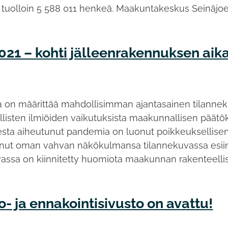
uolloin 5 588 011 henkeä. Maakuntakeskus Seinäjoe
021 – kohti jälleenrakennuksen aik
na on määrittää mahdollisimman ajantasainen tilann
llisten ilmiöiden vaikutuksista maakunnallisen päätö
esta aiheutunut pandemia on luonut poikkeuksellis
onut oman vahvan näkökulmansa tilannekuvassa esiin 
assa on kiinnitetty huomiota maakunnan rakenteellisii
- ja ennakointisivusto on avattu!