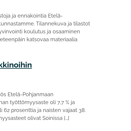
toja ja ennakointia Etelä-
akunnastamme. Tilannekuva ja tilastot
hyvinvointi koulutus ja osaaminen
 eteenpäin katsovaa materiaalia
kinoihin
myös Etelä-Pohjanmaan
an työttömyysaste oli 7,7 % ja
 62 prosenttia ja naisten vajaat 38.
yysasteet olivat Soinissa […]