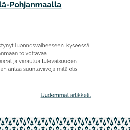
elä-Pohjanmaalla
istynyt luonnosvaiheeseen. Kyseessä
janmaan toivottavaa
vaarat ja varautua tulevaisuuden
an antaa suuntaviivoja mitä olisi
Uudemmat artikkelit