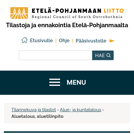
Siirry
Etelä-
sisältöön
Pohjanmaan
liitto
Tilastoja ja ennakointia Etelä-Pohjanmaalta
Etusivulle
Ohje
Pääsivustolle
Hae sivustolta
HAE
Tilannekuva ja tilastot
›
Alue- ja kuntatalous
›
Aluetalous, aluetilinpito