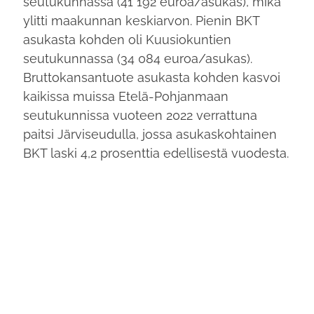
seutukunnassa (41 192 euroa/asukas), mikä
ylitti maakunnan keskiarvon. Pienin BKT
asukasta kohden oli Kuusiokuntien
seutukunnassa (34 084 euroa/asukas).
Bruttokansantuote asukasta kohden kasvoi
kaikissa muissa Etelä-Pohjanmaan
seutukunnissa vuoteen 2022 verrattuna
paitsi Järviseudulla, jossa asukaskohtainen
BKT laski 4,2 prosenttia edellisestä vuodesta.