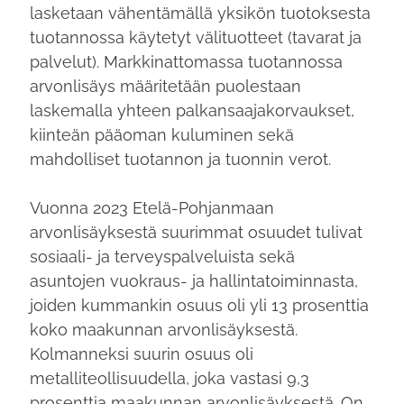
lasketaan vähentämällä yksikön tuotoksesta
tuotannossa käytetyt välituotteet (tavarat ja
palvelut). Markkinattomassa tuotannossa
arvonlisäys määritetään puolestaan
laskemalla yhteen palkansaajakorvaukset,
kiinteän pääoman kuluminen sekä
mahdolliset tuotannon ja tuonnin verot.
Vuonna 2023 Etelä-Pohjanmaan
arvonlisäyksestä suurimmat osuudet tulivat
sosiaali- ja terveyspalveluista sekä
asuntojen vuokraus- ja hallintatoiminnasta,
joiden kummankin osuus oli yli 13 prosenttia
koko maakunnan arvonlisäyksestä.
Kolmanneksi suurin osuus oli
metalliteollisuudella, joka vastasi 9,3
prosenttia maakunnan arvonlisäyksestä. On