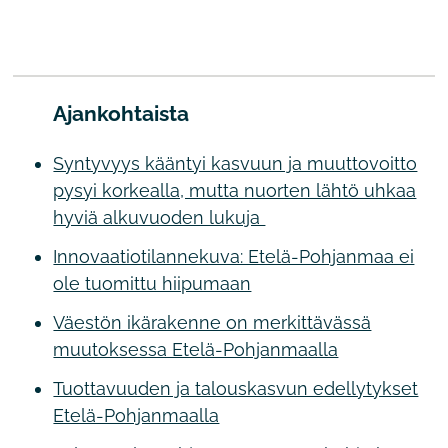
Ajankohtaista
Syntyvyys kääntyi kasvuun ja muuttovoitto
pysyi korkealla, mutta nuorten lähtö uhkaa
hyviä alkuvuoden lukuja
Innovaatiotilannekuva: Etelä-Pohjanmaa ei
ole tuomittu hiipumaan
Väestön ikärakenne on merkittävässä
muutoksessa Etelä-Pohjanmaalla
Tuottavuuden ja talouskasvun edellytykset
Etelä-Pohjanmaalla