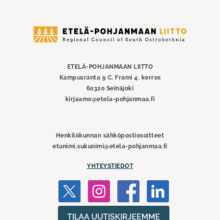
Etelä-
Pohjanmaan
liitto
ETELÄ-POHJANMAAN LIITTO
Kampusranta 9 C, Frami 4. kerros
60320 Seinäjoki
kirjaamo@etela-pohjanmaa.fi
Henkilökunnan sähköpostiosoitteet
etunimi.sukunimi@etela-pohjanmaa.fi
YHTEYSTIEDOT
TILAA UUTISKIRJEEMME