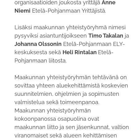
organisaatioiden joukosta yrittäjä
Anne
Niemi
Etelä-Pohjanmaan Yrittäjistä.
Lisäksi maakunnan yhteistyöryhmä nimesi
pysyviksi asiantuntijoikseen
Timo Takalan
ja
Johanna Olssonin
Etelä-Pohjanmaan ELY-
keskuksesta sekä
Heli Rintalan
Etelä-
Pohjanmaan liitosta.
Maakunnan yhteistyöryhmän tehtävänä on
sovittaa yhteen aluekehittämistä koskevien
suunnitelmien, ohjelmien ja sopimusten
valmistelua sekä toimeenpanoa.
Maakunnan yhteistyöryhmän
kokoonpanossa osapuolina ovat
maakunnan liitto ja sen jäsenkunnat, valtion
viranomaiset sekä alueen kehittämisen