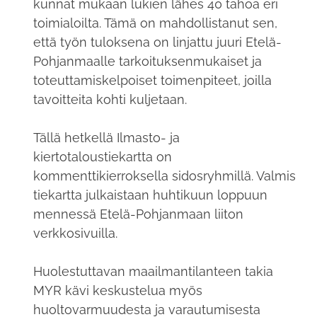
kunnat mukaan lukien lähes 40 tahoa eri
toimialoilta. Tämä on mahdollistanut sen,
että työn tuloksena on linjattu juuri Etelä-
Pohjanmaalle tarkoituksenmukaiset ja
toteuttamiskelpoiset toimenpiteet, joilla
tavoitteita kohti kuljetaan.
Tällä hetkellä Ilmasto- ja
kiertotaloustiekartta on
kommenttikierroksella sidosryhmillä. Valmis
tiekartta julkaistaan huhtikuun loppuun
mennessä Etelä-Pohjanmaan liiton
verkkosivuilla.
Huolestuttavan maailmantilanteen takia
MYR kävi keskustelua myös
huoltovarmuudesta ja varautumisesta