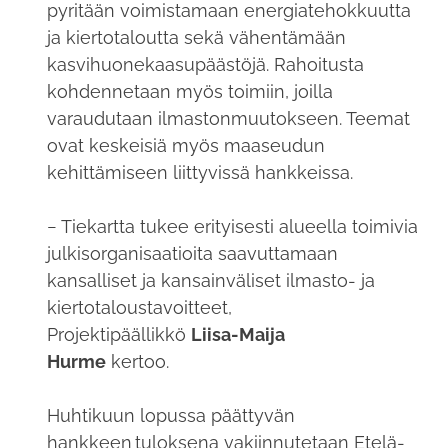
pyritään voimistamaan energiatehokkuutta
ja kiertotaloutta sekä vähentämään
kasvihuonekaasupäästöjä. Rahoitusta
kohdennetaan myös toimiin, joilla
varaudutaan ilmastonmuutokseen. Teemat
ovat keskeisiä myös maaseudun
kehittämiseen liittyvissä hankkeissa.
− Tiekartta tukee erityisesti alueella toimivia
julkisorganisaatioita saavuttamaan
kansalliset ja kansainväliset ilmasto- ja
kiertotaloustavoitteet,
Projektipäällikkö
Liisa-Maija
Hurme
kertoo.
Huhtikuun lopussa päättyvän
hankkeen tuloksena vakiinnutetaan Etelä-