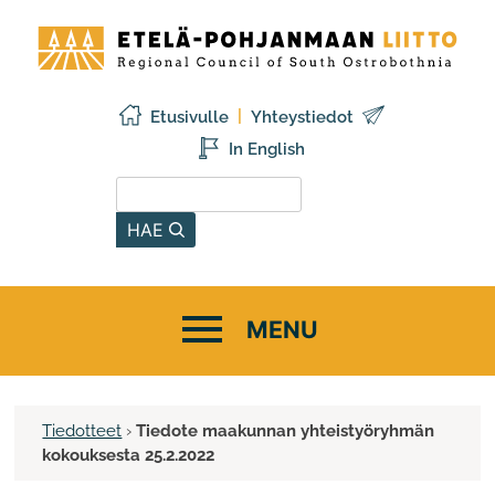
Siirry
Etelä-
sisältöön
Pohjanmaan
liitto
Etusivulle
Yhteystiedot
In English
Hae sivustolta
HAE
Tiedotteet
›
Tiedote maakunnan yhteistyöryhmän
kokouksesta 25.2.2022