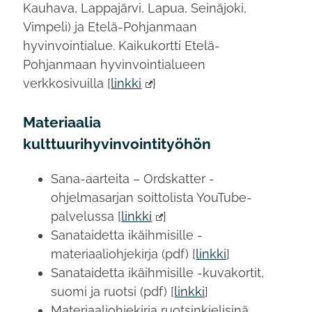
Kauhava, Lappajärvi, Lapua, Seinäjoki,
Vimpeli) ja Etelä-Pohjanmaan
hyvinvointialue. Kaikukortti Etelä-
Pohjanmaan hyvinvointialueen
verkkosivuilla [
linkki
]
Materiaalia
kulttuurihyvinvointityöhön
Sana-aarteita – Ordskatter -
ohjelmasarjan soittolista YouTube-
palvelussa [
linkki
]
Sanataidetta ikäihmisille -
materiaaliohjekirja (pdf) [
linkki
]
Sanataidetta ikäihmisille -kuvakortit,
suomi ja ruotsi (pdf) [
linkki
]
Materiaaliohjekirja ruotsinkielisinä