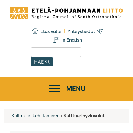
Siirry
Etelä-
sisältöön
Pohjanmaan
liitto
Etusivulle
Yhteystiedot
In English
Hae sivustolta
HAE
Kulttuurin kehittäminen
›
Kulttuurihyvinvointi