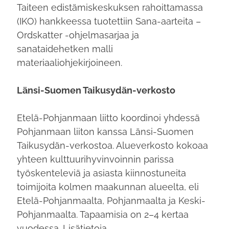
Taiteen edistämiskeskuksen rahoittamassa
(IKO) hankkeessa tuotettiin Sana-aarteita –
Ordskatter -ohjelmasarjaa ja
sanataidehetken malli
materiaaliohjekirjoineen.
Länsi-Suomen Taikusydän-verkosto
Etelä-Pohjanmaan liitto koordinoi yhdessä
Pohjanmaan liiton kanssa Länsi-Suomen
Taikusydän-verkostoa. Alueverkosto kokoaa
yhteen kulttuurihyvinvoinnin parissa
työskenteleviä ja asiasta kiinnostuneita
toimijoita kolmen maakunnan alueelta, eli
Etelä-Pohjanmaalta, Pohjanmaalta ja Keski-
Pohjanmaalta. Tapaamisia on 2–4 kertaa
vuodessa. Lisätietoja