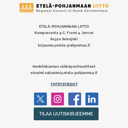
Etelä-
Pohjanmaan
liitto
ETELÄ-POHJANMAAN LIITTO
Kampusranta 9 C, Frami 4. kerros
60320 Seinäjoki
kirjaamo@etela-pohjanmaa.fi
Henkilökunnan sähköpostiosoitteet
etunimi.sukunimi@etela-pohjanmaa.fi
YHTEYSTIEDOT
TILAA UUTISKIRJEEMME