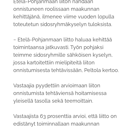
Etelä-Pohjanmaan liiton nähdään
onnistuneen roolissaan maakunnan
kehittäjänä, ilmenee viime vuoden lopulla
toteutetun sidosryhmäkyselyn tuloksista.
− Etelä-Pohjanmaan liitto haluaa kehittää
toimintaansa jatkuvasti. Työn pohjaksi
teimme sidosryhmille sähköisen kyselyn,
jossa kartoitettiin mielipiteitä liiton
onnistumisesta tehtävissään, Peltola kertoo.
Vastaajia pyydettiin arvioimaan liiton
onnistumista tehtäviensä hoitamisessa
yleisellä tasolla sekä teemoittain.
Vastaajista 63 prosenttia arvioi, että liitto on
edistänyt toiminnallaan maakunnan