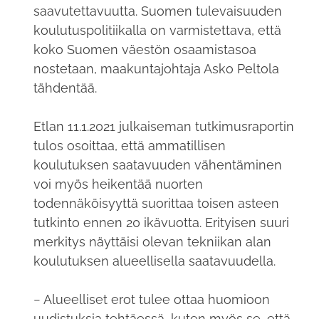
saavutettavuutta. Suomen tulevaisuuden
koulutuspolitiikalla on varmistettava, että
koko Suomen väestön osaamistasoa
nostetaan, maakuntajohtaja Asko Peltola
tähdentää.
Etlan 11.1.2021 julkaiseman tutkimusraportin
tulos osoittaa, että ammatillisen
koulutuksen saatavuuden vähentäminen
voi myös heikentää nuorten
todennäköisyyttä suorittaa toisen asteen
tutkinto ennen 20 ikävuotta. Erityisen suuri
merkitys näyttäisi olevan tekniikan alan
koulutuksen alueellisella saatavuudella.
− Alueelliset erot tulee ottaa huomioon
uudistuksia tehtäessä, kuten myös se, että