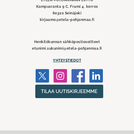
ETELÄ-POHJANMAAN LIITTO
Kampusranta 9 C, Frami 4. kerros
60320 Seinäjoki
kirjaamo@etela-pohjanmaa.fi
Henkilökunnan sähköpostiosoitteet
etunimi.sukunimi@etela-pohjanmaa.fi
YHTEYSTIEDOT
TILAA UUTISKIRJEEMME