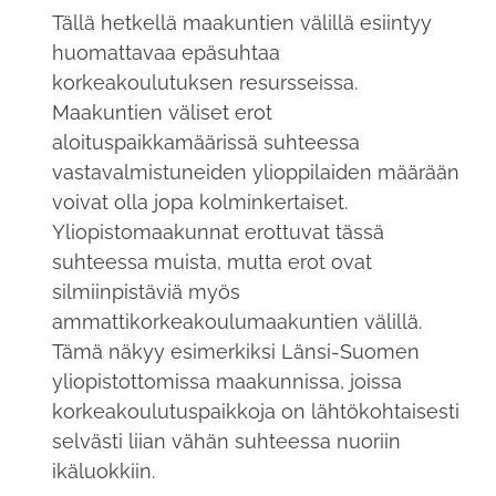
Tällä hetkellä maakuntien välillä esiintyy
huomattavaa epäsuhtaa
korkeakoulutuksen resursseissa.
Maakuntien väliset erot
aloituspaikkamäärissä suhteessa
vastavalmistuneiden ylioppilaiden määrään
voivat olla jopa kolminkertaiset.
Yliopistomaakunnat erottuvat tässä
suhteessa muista, mutta erot ovat
silmiinpistäviä myös
ammattikorkeakoulumaakuntien välillä.
Tämä näkyy esimerkiksi Länsi-Suomen
yliopistottomissa maakunnissa, joissa
korkeakoulutuspaikkoja on lähtökohtaisesti
selvästi liian vähän suhteessa nuoriin
ikäluokkiin.