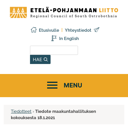
Siirry
Etelä-
sisältöön
Pohjanmaan
liitto
Etusivulle
Yhteystiedot
In English
Hae sivustolta
HAE
Tiedotteet
›
Tiedote maakuntahallituksen
kokouksesta 18.1.2021