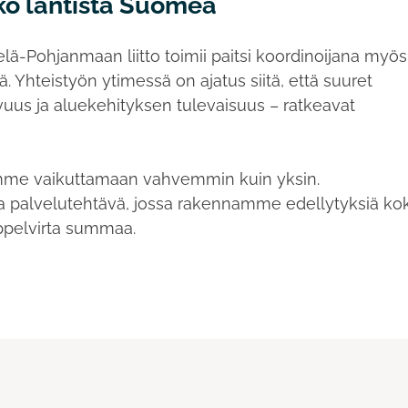
oko läntistä Suomea
ä-Pohjanmaan liitto toimii paitsi koordinoijana myös
ä. Yhteistyön ytimessä on ajatus siitä, että suuret
vuus ja aluekehityksen tulevaisuus – ratkeavat
mme vaikuttamaan vahvemmin kuin yksin.
 palvelutehtävä, jossa rakennamme edellytyksiä ko
ppelvirta summaa.