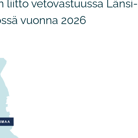
liitto vetovastuussa Länsi-
össä vuonna 2026