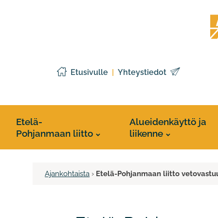
Siirry
Etelä
sisältöön
Pohj
liitto
Etusivulle
Yhteystiedot
Etelä-
Alueidenkäyttö ja
Pohjanmaan liitto
liikenne
Ajankohtaista
›
Etelä-Pohjanmaan liitto vetovast