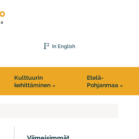
In English
Kulttuurin
Etelä-
kehittäminen
Pohjanmaa
Viimeisimmät