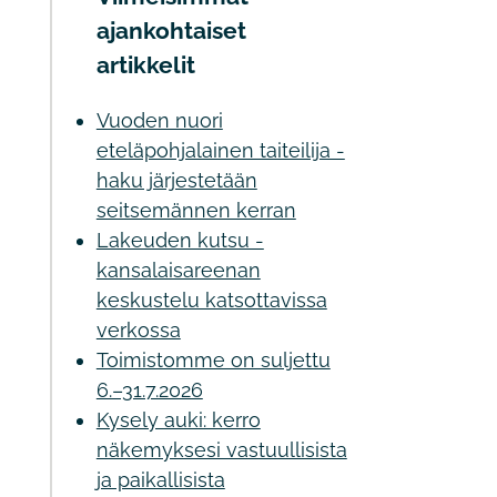
ajankohtaiset
artikkelit
Vuoden nuori
eteläpohjalainen taiteilija -
haku järjestetään
seitsemännen kerran
Lakeuden kutsu -
kansalaisareenan
keskustelu katsottavissa
verkossa
Toimistomme on suljettu
6.–31.7.2026
Kysely auki: kerro
näkemyksesi vastuullisista
ja paikallisista