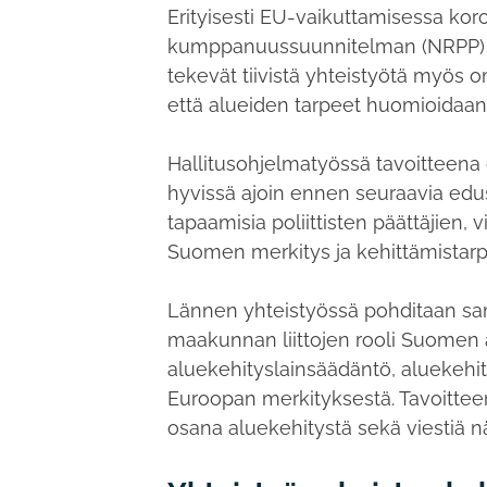
Erityisesti EU-vaikuttamisessa kor
kumppanuussuunnitelman (NRPP) 
tekevät tiivistä yhteistyötä myös 
että alueiden tarpeet huomioidaan
Hallitusohjelmatyössä tavoitteen
hyvissä ajoin ennen seuraavia edu
tapaamisia poliittisten päättäjien,
Suomen merkitys ja kehittämistarpe
Lännen yhteistyössä pohditaan sam
maakunnan liittojen rooli Suomen
aluekehityslainsäädäntö, aluekehi
Euroopan merkityksestä. Tavoitteen
osana aluekehitystä sekä viestiä 