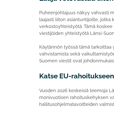
Puheenjohtajuus näkyy vahvasti my
laajasti liiton asiantuntijoille, jo
verkostoyhteistyötä. Tämä koskee 
viestijöiden yhteistyötä Länsi-Suo
Käytännön työssä tämä tarkoittaa y
vahvistamista sekä vaikuttamistyön
Suomen viestit ovat johdonmukaisia
Katse EU-rahoitukseen,
Vuoden 2026 keskeisiä teemoja Lä
monivuotisen rahoituskehyksen va
hallitusohjelmatavoitteiden valmis