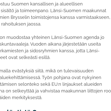
ostuu Suomen kansallisen ja alueellisen
sisältö ja toimeenpano. Länsi-Suomen maakunnat
omien Brysselin toimistojensa kanssa varmistaakseen,
 rahoituksen jaossa.
a on muodostaa yhteinen Länsi-Suomen agenda jo
skuntavaaleja. Vuoden aikana järjestetään useita
 virkamiesten ja sidosryhmien kanssa, jotta Länsi-
et ovat selkeästi esillä.
alla evästyksiä siitä, mikä on tulevaisuuden
 aluekehittämisessä. Työn pohjana ovat nykyinen
ttämisen selonteko sekä EU:n linjaukset alueiden
a on selkeyttää ja vahvistaa maakunnan liittojen roo
näiden merkityksestä.