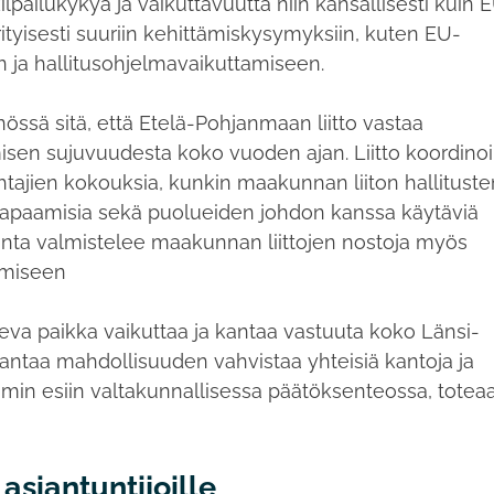
pailukykyä ja vaikuttavuutta niin kansallisesti kuin 
rityisesti suuriin kehittämiskysymyksiin, kuten EU-
n ja hallitusohjelmavaikuttamiseen.
össä sitä, että Etelä-Pohjanmaan liitto vastaa
isen sujuvuudesta koko vuoden ajan. Liitto koordinoi
jien kokouksia, kunkin maakunnan liiton hallituste
 tapaamisia sekä puolueiden johdon kanssa käytäviä
nta valmistelee maakunnan liittojen nostoja myös
amiseen
eva paikka vaikuttaa ja kantaa vastuuta koko Länsi-
antaa mahdollisuuden vahvistaa yhteisiä kantoja ja
in esiin valtakunnallisessa päätöksenteossa, totea
 asiantuntijoille