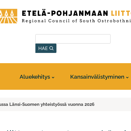
-
anmaan
Hae sivustolta
HAE
Aluekehitys
Kansainvälistyminen
uussa Länsi-Suomen yhteistyössä vuonna 2026