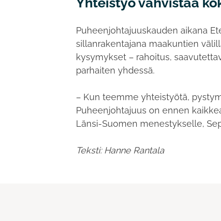
Yhteistyö vahvistaa k
Puheenjohtajuuskauden aikana Etel
sillanrakentajana maakuntien välill
kysymykset – rahoitus, saavutetta
parhaiten yhdessä.
– Kun teemme yhteistyötä, pysty
Puheenjohtajuus on ennen kaikkea
Länsi-Suomen menestykselle, Se
Teksti: Hanne Rantala