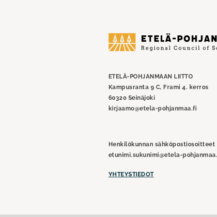
Etelä-
Pohjanmaan
liitto
ETELÄ-POHJANMAAN LIITTO
Kampusranta 9 C, Frami 4. kerros
60320 Seinäjoki
kirjaamo@etela-pohjanmaa.fi
Henkilökunnan sähköpostiosoitteet
etunimi.sukunimi@etela-pohjanmaa.
YHTEYSTIEDOT