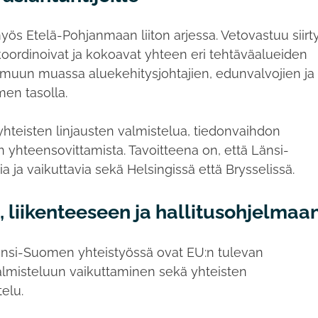
ös Etelä-Pohjanmaan liiton arjessa. Vetovastuu siirt
tka koordinoivat ja kokoavat yhteen eri tehtäväalueiden
muun muassa aluekehitysjohtajien, edunvalvojien ja
men tasolla.
hteisten linjausten valmistelua, tiedonvaihdon
 yhteensovittamista. Tavoitteena on, että Länsi-
 ja vaikuttavia sekä Helsingissä että Brysselissä.
 liikenteeseen ja hallitusohjelmaa
nsi-Suomen yhteistyössä ovat EU:n tulevan
lmisteluun vaikuttaminen sekä yhteisten
telu.