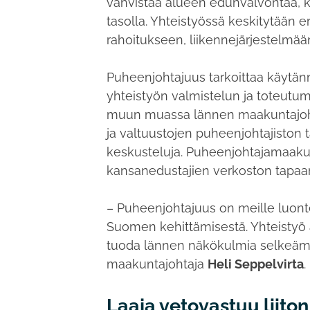
vahvistaa alueen edunvalvontaa, kil
tasolla. Yhteistyössä keskitytään e
rahoitukseen, liikennejärjestelmää
Puheenjohtajuus tarkoittaa käytänn
yhteistyön valmistelun ja toteutum
muun muassa lännen maakuntajohta
ja valtuustojen puheenjohtajiston
keskusteluja. Puheenjohtajamaaku
kansanedustajien verkoston tapa
– Puheenjohtajuus on meille luont
Suomen kehittämisestä. Yhteistyö 
tuoda lännen näkökulmia selkeämm
maakuntajohtaja
Heli Seppelvirta
.
Laaja vetovastuu liiton