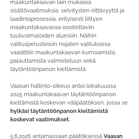
maakuntakaavan lain mukaisia
sisältövaatimuksia, selvitysten riittävyyttä ja
laadintaprosessia, erityisesti liittyen
maakuntakaavassa osoitettaviin
tuulivoimaloiden alueisiin. Näihin
valitusperusteisiin nojaten valituksissa
vaadittiin maakuntakaavan kumoamista,
palauttamista valmisteluun sekä
täytäntöönpanon kieltämistä.
Vaasan hallinto-oikeus antoi lokakuussa
2025 maakuntakaavan täytäntöönpanon
kieltämistä koskevan välipäätöksen, jossa se
hylkäsi täytäntöönpanon kieltämistä
koskevat vaatimukset.
5.6.2026 antamassaan päätöksessä
Vaasan