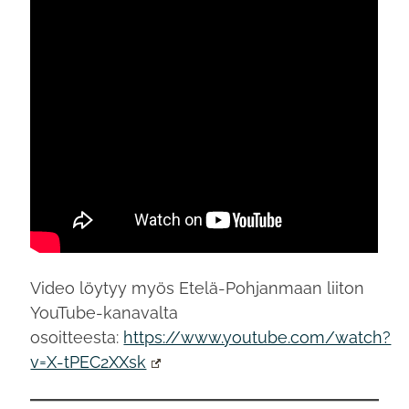
Video löytyy myös Etelä-Pohjanmaan liiton
YouTube-kanavalta
osoitteesta:
https://www.youtube.com/watch?
v=X-tPEC2XXsk