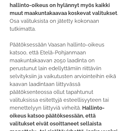
hallinto-oikeus on hylännyt myös kaikki
muut maakuntakaavaa koskevat valitukset
.
Osa valituksista on jätetty kokonaan
tutkimatta.
Päätöksessään Vaasan hallinto-oikeus
katsoo, että Etelä-Pohjanmaan
maakuntakaavan 2050 laadinta on
perustunut lain edellyttämiin riittäviin
selvityksiin ja vaikutusten arviointeihin eikä
kaavan laadintaan liittyvässä
päätöksenteossa ollut tapahtunut
valituksissa esitettyjä esteellisyyteen tai
menettelyyn liittyviä virheitä.
Hallinto-
oikeus katsoo päätöksessään, että
valitukset eivät osoittaneet sellaista