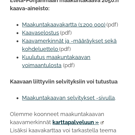
Etelä-Pohjanmaan maakuntakaava 2050:n
kaava-aineisto:
Maakuntakaavakartta (1:200 000)
(pdf)
Kaavaselostus
(pdf)
Kaavamerkinnät ja -määräykset sekä
kohdeluettelo
(pdf)
Kuulutus maakuntakaavan
voimaantulosta
(pdf)
Kaavaan liittyviin selvityksiin voi tutustua
Maakuntakaavan selvitykset -sivulla
.
Olemme koonneet maakuntakaavan
kaavamerkinnät
karttapalveluun »
Lisäksi kaavakarttaa voi tarkastella teema