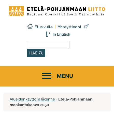
Siirry
Etelä-
sisältöön
Pohjanmaan
liitto
Etusivulle
Yhteystiedot
In English
Hae sivustolta
HAE
Alueidenkäyttö ja liikenne
›
Etelä-Pohjanmaan
maakuntakaava 2050