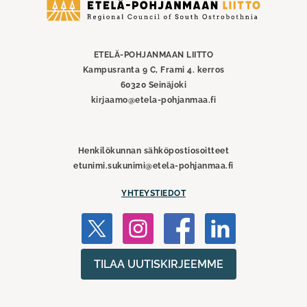
Etelä-
Pohjanmaan
liitto
ETELÄ-POHJANMAAN LIITTO
Kampusranta 9 C, Frami 4. kerros
60320 Seinäjoki
kirjaamo@etela-pohjanmaa.fi
Henkilökunnan sähköpostiosoitteet
etunimi.sukunimi@etela-pohjanmaa.fi
YHTEYSTIEDOT
TILAA UUTISKIRJEEMME