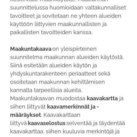
suunnittelussa huomioidaan valtakunnalliset
tavoitteet ja sovitetaan ne yhteen alueiden
käyttöön liittyvien maakunnallisten ja
paikallisten tavoitteiden kanssa.
Maakuntakaava
on yleispiirteinen
suunnitelma maakunnan alueiden käytöstä.
Siinä esitetään alueiden käytön ja
yhdyskuntarakenteen periaatteet sekä
osoitetaan maakunnan kehittämisen
kannalta tarpeellisia alueita.
Maakuntakaavan muodostaa
kaavakartta
ja
siihen liittyvät
kaavamerkinnät ja -
määräykset
. Kaavakarttaan
liittyvä
kaavaselostus
selventää ja täydentää
kaavakarttaa, siihen kuuluvia merkintöjä ja