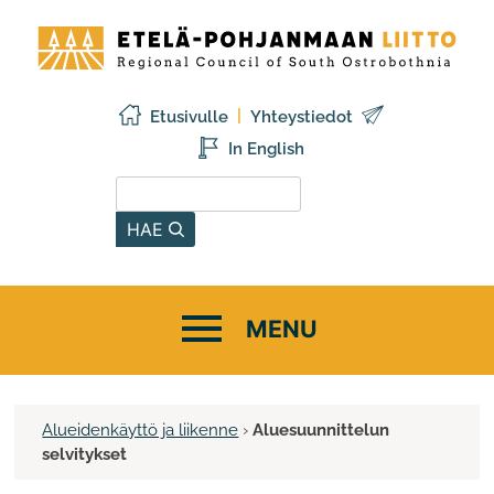
Siirry
Etelä-
sisältöön
Pohjanmaan
liitto
Etusivulle
Yhteystiedot
In English
Hae sivustolta
HAE
Alueidenkäyttö ja liikenne
›
Aluesuunnittelun
selvitykset