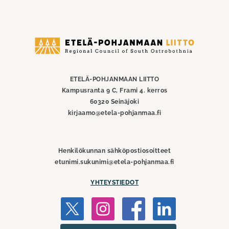
Etelä-
Pohjanmaan
liitto
ETELÄ-POHJANMAAN LIITTO
Kampusranta 9 C, Frami 4. kerros
60320 Seinäjoki
kirjaamo@etela-pohjanmaa.fi
Henkilökunnan sähköpostiosoitteet
etunimi.sukunimi@etela-pohjanmaa.fi
YHTEYSTIEDOT