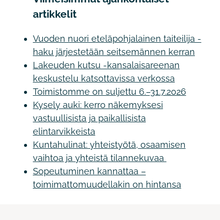
artikkelit
Vuoden nuori eteläpohjalainen taiteilija -
haku järjestetään seitsemännen kerran
Lakeuden kutsu -kansalaisareenan
keskustelu katsottavissa verkossa
Toimistomme on suljettu 6.–31.7.2026
Kysely auki: kerro näkemyksesi
vastuullisista ja paikallisista
elintarvikkeista
Kuntahulinat: yhteistyötä, osaamisen
vaihtoa ja yhteistä tilannekuvaa
Sopeutuminen kannattaa –
toimimattomuudellakin on hintansa