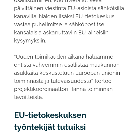
osallistuminen, kouluvierailut sekä
päivittäinen viestintä EU-asioista sähköisillä
kanavilla. Näiden lisäksi EU-tietokeskus
vastaa puhelimitse ja sähköpostitse
kansalaisia askarruttaviin EU-aiheisiin
kysymyksiin.
”Uuden toimikauden aikana haluamme
entistä vahvemmin osallistaa maakunnan
asukkaita keskusteluun Euroopan unionin
toiminnasta ja tulevaisuudesta”, kertoo
projektikoordinaattori Hanna toiminnan
tavoitteista.
EU-tietokeskuksen
työntekijät tutuiksi