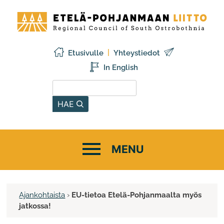
Siirry
Etelä-
sisältöön
Pohjanmaan
liitto
Etusivulle
Yhteystiedot
In English
Hae sivustolta
HAE
Ajankohtaista
›
EU-tietoa Etelä-Pohjanmaalta myös
jatkossa!