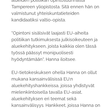
alueiden politiikan opintosuunnasta
Tampereen yliopistosta. Sitä ennen hän on
valmistunut yhteiskuntatieteiden
kandidaatiksi valtio-opista.
”Opintoni sisälsivät laajasti EU-aiheita
politiikan tutkimuksesta julkisoikeuteen ja
aluekehitykseen, joista kaikkia olen tässä
työssä päässyt monipuolisesti
hyödyntämään”, Hanna iloitsee.
EU-tietokeskuksen ohella Hanna on ollut
mukana kansainvälisissä EU:n
aluekehityshankkeissa, joissa yhdistyvät
mielenkiintoisella tavalla EU-asiat,
aluekehityksen eri teemat sekä
kansainvälisyys. Hankkeet, joissa Hanna on