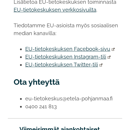
Lisätietoa EU-tietokeskuksen toiminnasta
EU-tietokeskuksen verkkosivuilta
.
Tiedotamme EU-asioista myös sosiaalisen
median kanavilla:
EU-tietokeskuksen Facebook-sivu
EU-tietokeskuksen Instagram-tili
EU-tietokeskuksen Twitter-tili
Ota yhteyttä
eu-tietokeskus@etela-pohjanmaa.fi
0400 241 813
Viimeisimmät ajankohtaiset