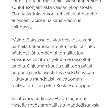
valmistuttuaan maisteriksi viestintätieteiden
koulutusohjelmasta Vaasan yliopistosta.
EU:n vaikutukset konkretisoituivat hänelle
erityisesti opiskeluaikana Erasmus-
vaihdossa.
”Vaihto Saksassa oli yksi opiskeluaikani
parhaita kokemuksia, enkä tiedä, olisinko
päätynyt lähtemään ulkomaille, jos
Erasmus+-vaihto-ohjelmaa ei olisi ollut
tarjolla. Ohjelman kautta vaihtoon pääsi
helposti ja edullisesti. Lisäksi EU:n vapaa
liikkuvuus mahdollisti vaivattoman
matkustamisen pitkin Keski-Eurooppaa.”
Vaihtovuoden lisäksi EU on tarjonnut
Irikselle myös ammatillisia mahdollisuuksia.