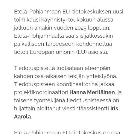
Etelä-Pohjanmaan EU-tietokeskuksen uusi
toimikausi käynnistyi toukokuun alussa
jatkuen ainakin vuoden 2025 loppuun.
Etelä-Pohjanmaalta saa siis jatkossakin
paikalliseen tarpeeseen kohdennettua
tietoa Euroopan unionin (EU) asioista.
Tiedotuspistettä luotsataan eteenpäin
kahden osa-aikaisen tekijän yhteistyönä.
Tiedotuspisteen koordinaattorina jatkaa
projektikoordinaattori
Hanna Meriläinen
, ja
toisena työntekijänä tiedotuspisteessä on
hiljattain aloittanut viestintäassistentti
Iris
Aarola
.
Etelä-Pohjanmaan EU-tietokeskus on osa