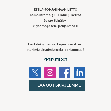
liitto
ETELÄ-POHJANMAAN LIITTO
Kampusranta 9 C, Frami 4. kerros
60320 Seinäjoki
kirjaamo@etela-pohjanmaa.fi
Henkilökunnan sähköpostiosoitteet
etunimi.sukunimi@etela-pohjanmaa.fi
YHTEYSTIEDOT
TILAA UUTISKIRJEEMME