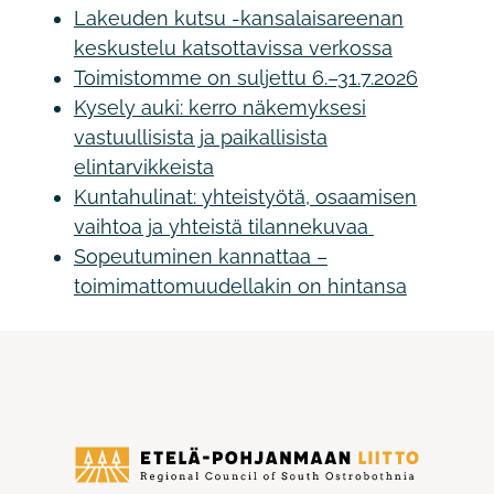
Lakeuden kutsu -kansalaisareenan
keskustelu katsottavissa verkossa
Toimistomme on suljettu 6.–31.7.2026
Kysely auki: kerro näkemyksesi
vastuullisista ja paikallisista
elintarvikkeista
Kuntahulinat: yhteistyötä, osaamisen
vaihtoa ja yhteistä tilannekuvaa
Sopeutuminen kannattaa –
toimimattomuudellakin on hintansa
Etelä-
Pohjanmaan