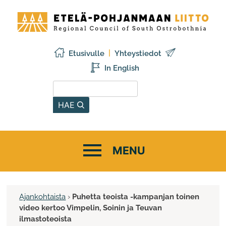
Siirry
Etelä-
sisältöön
Pohjanmaan
liitto
Etusivulle
Yhteystiedot
In English
Hae sivustolta
HAE
Ajankohtaista
›
Puhetta teoista -kampanjan toinen
video kertoo Vimpelin, Soinin ja Teuvan
ilmastoteoista