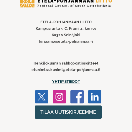
Etelä-
Pohjanmaan
liitto
ETELÄ-POHJANMAAN LIITTO
Kampusranta 9 C, Frami 4. kerros
60320 Seinäjoki
kirjaamo@etela-pohjanmaa.fi
Henkilökunnan sähköpostiosoitteet
etunimi.sukunimi@etela-pohjanmaa.fi
YHTEYSTIEDOT
TILAA UUTISKIRJEEMME