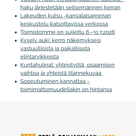
haku järjestetään seitsemännen kerran
Lakeuden kutsu -kansalaisareenan
keskustelu katsottavissa verkossa
Toimistomme on suljettu 6.–31.7.2026
Kysely auki: kerro näkemyksesi
vastuullisista ja paikallisista
elintarvikkeista
Kuntahulinat: yhteistyötä, osaamisen
vaihtoa ja yhteistä tilannekuvaa
Sopeutuminen kannattaa –
toimimattomuudellakin on hintansa