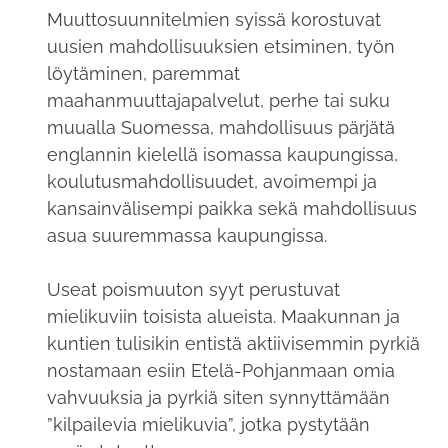
Muuttosuunnitelmien syissä korostuvat
uusien mahdollisuuksien etsiminen, työn
löytäminen, paremmat
maahanmuuttajapalvelut, perhe tai suku
muualla Suomessa, mahdollisuus pärjätä
englannin kielellä isomassa kaupungissa,
koulutusmahdollisuudet, avoimempi ja
kansainvälisempi paikka sekä mahdollisuus
asua suuremmassa kaupungissa.
Useat poismuuton syyt perustuvat
mielikuviin toisista alueista. Maakunnan ja
kuntien tulisikin entistä aktiivisemmin pyrkiä
nostamaan esiin Etelä-Pohjanmaan omia
vahvuuksia ja pyrkiä siten synnyttämään
”kilpailevia mielikuvia”, jotka pystytään