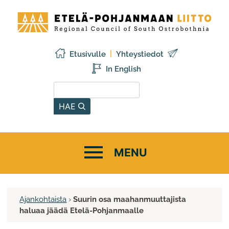
Siirry
Etelä-
sisältöön
Pohjanmaan
liitto
Etusivulle
Yhteystiedot
In English
Hae sivustolta
HAE
Ajankohtaista
›
Suurin osa maahanmuuttajista
haluaa jäädä Etelä-Pohjanmaalle