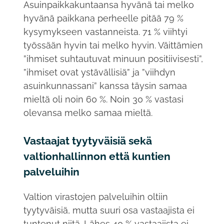
Asuinpaikkakuntaansa hyvänä tai melko
hyvänä paikkana perheelle pitää 79 %
kysymykseen vastanneista. 71 % viihtyi
työssään hyvin tai melko hyvin. Väittämien
”ihmiset suhtautuvat minuun positiivisesti”,
”ihmiset ovat ystävällisiä” ja ”viihdyn
asuinkunnassani” kanssa täysin samaa
mieltä oli noin 60 %. Noin 30 % vastasi
olevansa melko samaa mieltä.
Vastaajat tyytyväisiä sekä
valtionhallinnon että kuntien
palveluihin
Valtion virastojen palveluihin oltiin
tyytyväisiä, mutta suuri osa vastaajista ei
tuntenut niitä. Lähes 40 % vastaajista ei