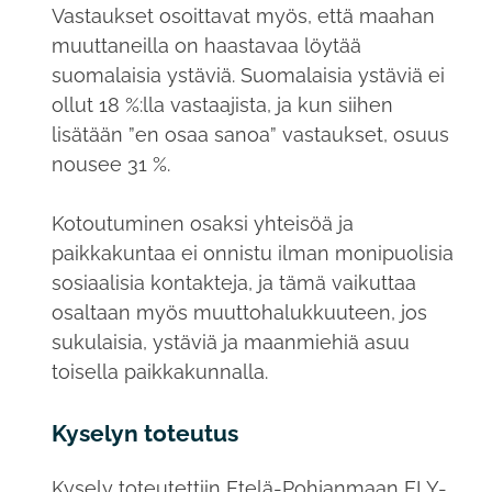
Vastaukset osoittavat myös, että maahan
muuttaneilla on haastavaa löytää
suomalaisia ystäviä. Suomalaisia ystäviä ei
ollut 18 %:lla vastaajista, ja kun siihen
lisätään ”en osaa sanoa” vastaukset, osuus
nousee 31 %.
Kotoutuminen osaksi yhteisöä ja
paikkakuntaa ei onnistu ilman monipuolisia
sosiaalisia kontakteja, ja tämä vaikuttaa
osaltaan myös muuttohalukkuuteen, jos
sukulaisia, ystäviä ja maanmiehiä asuu
toisella paikkakunnalla.
Kyselyn toteutus
Kysely toteutettiin Etelä-Pohjanmaan ELY-