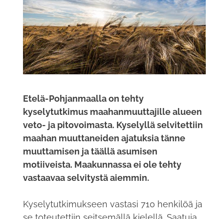
Etelä-Pohjanmaalla on tehty
kyselytutkimus maahanmuuttajille alueen
veto- ja pitovoimasta. Kyselyllä selvitettiin
maahan muuttaneiden ajatuksia tänne
muuttamisen ja täällä asumisen
motiiveista. Maakunnassa ei ole tehty
vastaavaa selvitystä aiemmin.
Kyselytutkimukseen vastasi 710 henkilöä ja
se toteutettiin seitsemällä kielellä. Saatuja