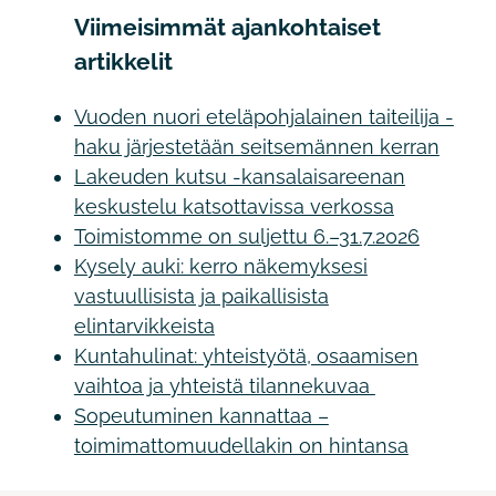
Viimeisimmät ajankohtaiset
artikkelit
Vuoden nuori eteläpohjalainen taiteilija -
haku järjestetään seitsemännen kerran
Lakeuden kutsu -kansalaisareenan
keskustelu katsottavissa verkossa
Toimistomme on suljettu 6.–31.7.2026
Kysely auki: kerro näkemyksesi
vastuullisista ja paikallisista
elintarvikkeista
Kuntahulinat: yhteistyötä, osaamisen
vaihtoa ja yhteistä tilannekuvaa
Sopeutuminen kannattaa –
toimimattomuudellakin on hintansa