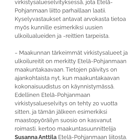
virkistysalueselvityksessä, jota Etelä-
Pohjanmaan liitto parhaillaan laatii.
Kyselyvastaukset antavat arvokasta tietoa
myös kunnille esimerkiksi uusien
ulkoilualueiden ja -reittien tarpeista.
‒ Maakunnan tärkeimmät virkistysalueet ja
ulkoilureitit on merkitty Etelä-Pohjanmaan
maakuntakaavaan. Tietojen päivitys on
ajankohtaista nyt, kun maakuntakaavan
kokonaisuudistus on käynnistymässä.
Edellinen Etelä-Pohjanmaan
virkistysalueselvitys on tehty 20 vuotta
sitten, ja tämän jälkeen esimerkiksi
maastopyöräilyn suosio on kasvanut
roimasti, kertoo maakuntasuunnittelija
Susanna Anttila
Etelä-Pohjanmaan liitosta.