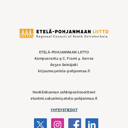
Etelä-
Pohjanmaan
liitto
ETELÄ-POHJANMAAN LIITTO
Kampusranta 9 C, Frami 4. kerros
60320 Seinäjoki
kirjaamo@etela-pohjanmaa.fi
Henkilökunnan sähköpostiosoitteet
etunimi.sukunimi@etela-pohjanmaa.fi
YHTEYSTIEDOT