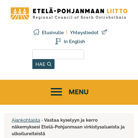
Siirry
Etelä-
sisältöön
Pohjanmaan
liitto
Etusivulle
Yhteystiedot
In English
Hae sivustolta
HAE
Ajankohtaista
›
Vastaa kyselyyn ja kerro
näkemyksesi Etelä-Pohjanmaan virkistysalueista ja
ulkoilureiteistä