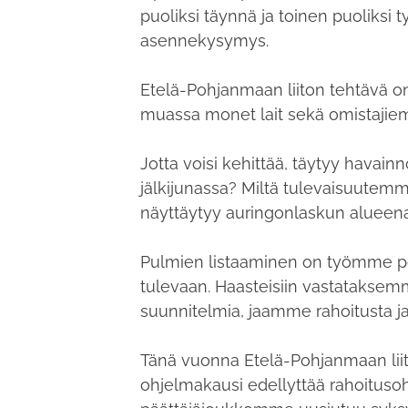
puoliksi täynnä ja toinen puoliksi t
asennekysymys.
Etelä-Pohjanmaan liiton tehtävä on
muassa monet lait sekä omistajiemm
Jotta voisi kehittää, täytyy havai
jälkijunassa? Miltä tulevaisuutem
näyttäytyy auringonlaskun alueen
Pulmien listaaminen on työmme pol
tulevaan. Haasteisiin vastataks
suunnitelmia, jaamme rahoitusta ja 
Tänä vuonna Etelä-Pohjanmaan liit
ohjelmakausi edellyttää rahoituso