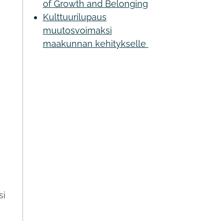
of Growth and Belonging
Kulttuurilupaus
muutosvoimaksi
maakunnan kehitykselle
n
si