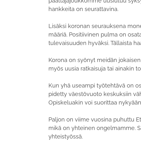
päättäjäjoukkomme uusiutuu syksy
hankkeita on seurattavina.
Lisäksi koronan seurauksena mon
määriä. Positiivinen pulma on os
tulevaisuuden hyväksi. Tällaista 
Korona on syönyt meidän jokaisen 
myös uusia ratkaisuja tai ainakin 
Kun yhä useampi työtehtävä on os
pidetty väestövuoto keskuksiin vähi
Opiskeluakin voi suorittaa nykyään
Paljon on viime vuosina puhuttu E
mikä on yhteinen ongelmamme. Si
yhteistyössä.