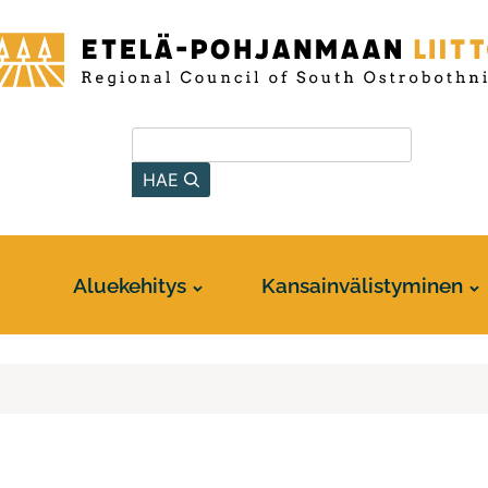
-
anmaan
Hae sivustolta
HAE
Aluekehitys
Kansainvälistyminen