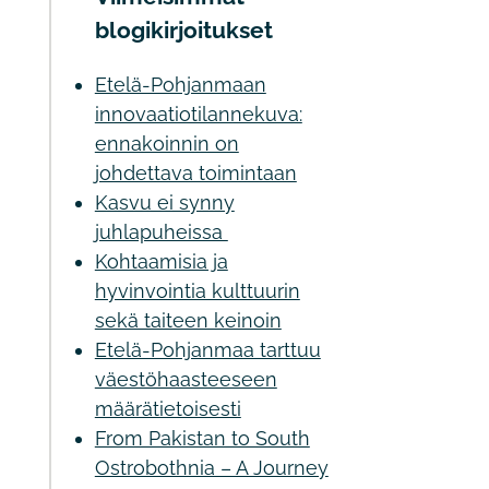
blogikirjoitukset
Etelä-Pohjanmaan
innovaatiotilannekuva:
ennakoinnin on
johdettava toimintaan
Kasvu ei synny
juhlapuheissa
Kohtaamisia ja
hyvinvointia kulttuurin
sekä taiteen keinoin
Etelä-Pohjanmaa tarttuu
väestöhaasteeseen
määrätietoisesti
From Pakistan to South
Ostrobothnia – A Journey