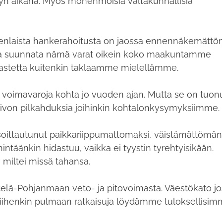
n aikana. Myös monenmoisia valtakunnallisia
enlaista hankerahoitusta on jaossa ennennäkemättö
ata suunnata nämä varat oikein koko maakuntamme
haastetta kuitenkin taklaamme mielellämme.
voimavaroja kohta jo vuoden ajan. Mutta se on tuon
toivon pilkahduksia joihinkin kohtalonkysymyksiimme.
oittautunut paikkariippumattomaksi, väistämättömä
ntäänkin hidastuu, vaikka ei tyystin tyrehtyisikään.
 miltei missä tahansa.
telä-Pohjanmaan veto- ja pitovoimasta. Väestökato jo
ihenkin pulmaan ratkaisuja löydämme tuloksellisim