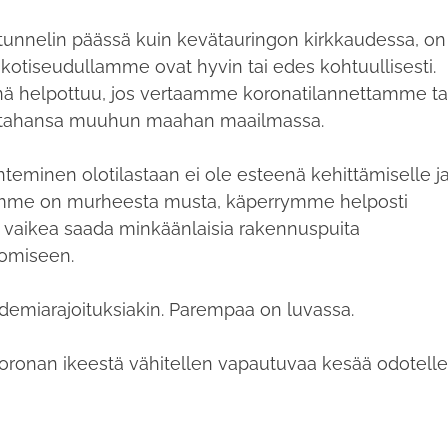
atunnelin päässä kuin kevätauringon kirkkaudessa, on
 kotiseudullamme ovat hyvin tai edes kohtuullisesti.
nä helpottuu, jos vertaamme koronatilannettamme ta
in tahansa muuhun maahan maailmassa.
nteminen olotilastaan ei ole esteenä kehittämiselle j
mamme on murheesta musta, käperrymme helposti
n vaikea saada minkäänlaisia rakennuspuita
omiseen.
andemiarajoituksiakin. Parempaa on luvassa.
 koronan ikeestä vähitellen vapautuvaa kesää odotelle