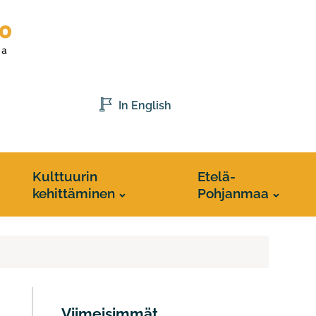
In English
Kulttuurin
Etelä-
kehittäminen
Pohjanmaa
Viimeisimmät