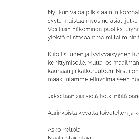
Nyt kun valoa pilkistää niin koron
syytä muistaa myös ne asiat, jotka
Vesilasin näkeminen puoliksi täyn
yleistä elintasoamme miltei mih
Kiitollisuuden ja tyytyväisyyden tu
kehittymiselle. Mutta jos maail
kaunaan ja katkeruuteen. Niistä o
maakuntamme elinvoimaiseen hu
Jaksetaan siis vielä hetki näitä p
Aurinkoista kevättä toivotellen ja
Asko Peltola
Maakuntajohtaja