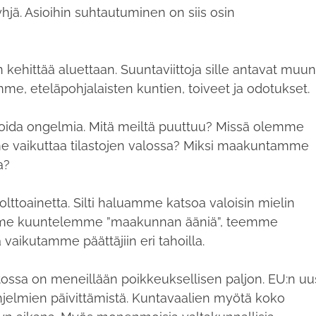
yhjä. Asioihin suhtautuminen on siis osin
 kehittää aluettaan. Suuntaviittoja sille antavat muu
e, eteläpohjalaisten kuntien, toiveet ja odotukset.
nnoida ongelmia. Mitä meiltä puuttuu? Missä olemme
me vaikuttaa tilastojen valossa? Miksi maakuntamme
a?
ttoainetta. Silti haluamme katsoa valoisin mielin
emme kuuntelemme ”maakunnan ääniä”, teemme
vaikutamme päättäjiin eri tahoilla.
ossa on meneillään poikkeuksellisen paljon. EU:n uu
hjelmien päivittämistä. Kuntavaalien myötä koko