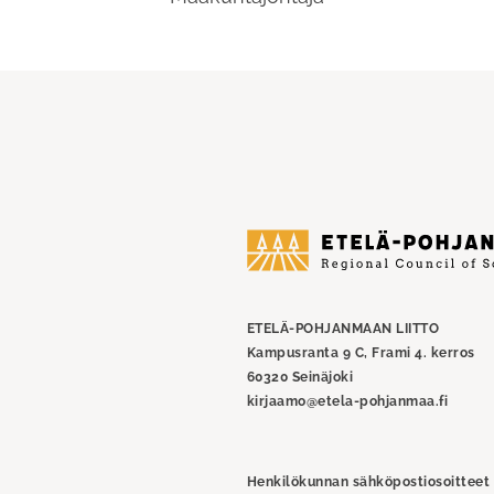
Etelä-
Pohjanmaan
liitto
ETELÄ-POHJANMAAN LIITTO
Kampusranta 9 C, Frami 4. kerros
60320 Seinäjoki
kirjaamo@etela-pohjanmaa.fi
Henkilökunnan sähköpostiosoitteet