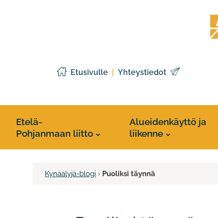
Siirry
Etelä
sisältöön
Pohj
liitto
Etusivulle
Yhteystiedot
Etelä-
Alueidenkäyttö ja
Pohjanmaan liitto
liikenne
Kynäälyjä-blogi
›
Puoliksi täynnä