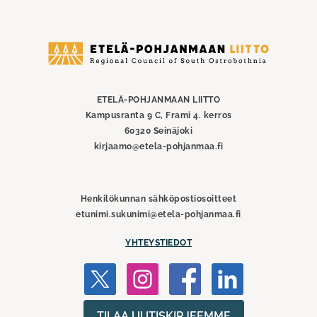
Etelä-
Pohjanmaan
liitto
ETELÄ-POHJANMAAN LIITTO
Kampusranta 9 C, Frami 4. kerros
60320 Seinäjoki
kirjaamo@etela-pohjanmaa.fi
Henkilökunnan sähköpostiosoitteet
etunimi.sukunimi@etela-pohjanmaa.fi
YHTEYSTIEDOT
TILAA UUTISKIRJEEMME