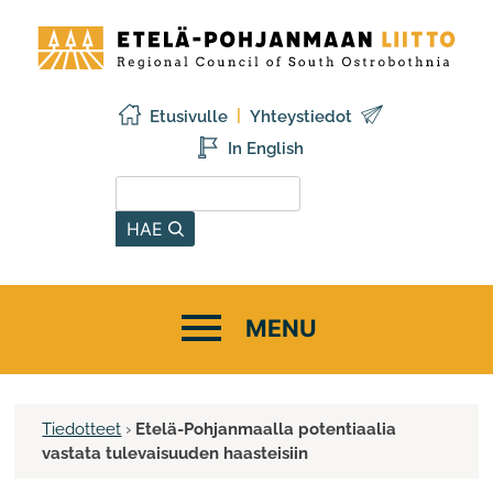
Siirry
Etelä-
sisältöön
Pohjanmaan
liitto
Etusivulle
Yhteystiedot
In English
Hae sivustolta
HAE
Tiedotteet
›
Etelä-Pohjanmaalla potentiaalia
vastata tulevaisuuden haasteisiin