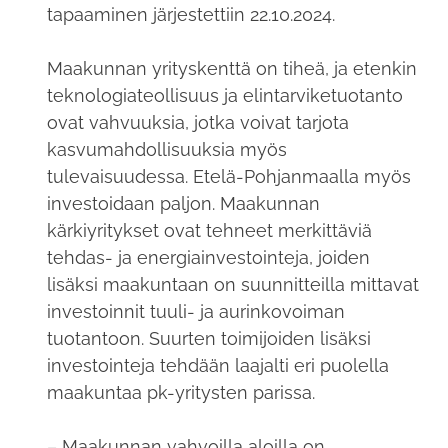
tapaaminen järjestettiin 22.10.2024.
Maakunnan yrityskenttä on tiheä, ja etenkin
teknologiateollisuus ja elintarviketuotanto
ovat vahvuuksia, jotka voivat tarjota
kasvumahdollisuuksia myös
tulevaisuudessa. Etelä-Pohjanmaalla myös
investoidaan paljon. Maakunnan
kärkiyritykset ovat tehneet merkittäviä
tehdas- ja energiainvestointeja, joiden
lisäksi maakuntaan on suunnitteilla mittavat
investoinnit tuuli- ja aurinkovoiman
tuotantoon. Suurten toimijoiden lisäksi
investointeja tehdään laajalti eri puolella
maakuntaa pk-yritysten parissa.
– Maakunnan vahvoilla aloilla on