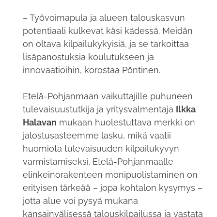
– Työvoimapula ja alueen talouskasvun
potentiaali kulkevat käsi kädessä. Meidän
on oltava kilpailukykyisiä, ja se tarkoittaa
lisäpanostuksia koulutukseen ja
innovaatioihin, korostaa Pöntinen.
Etelä-Pohjanmaan vaikuttajille puhuneen
tulevaisuustutkija ja yritysvalmentaja
Ilkka
Halavan
mukaan huolestuttava merkki on
jalostusasteemme lasku, mikä vaatii
huomiota tulevaisuuden kilpailukyvyn
varmistamiseksi. Etelä-Pohjanmaalle
elinkeinorakenteen monipuolistaminen on
erityisen tärkeää – jopa kohtalon kysymys –
jotta alue voi pysyä mukana
kansainvälisessä talouskilpailussa ja vastata