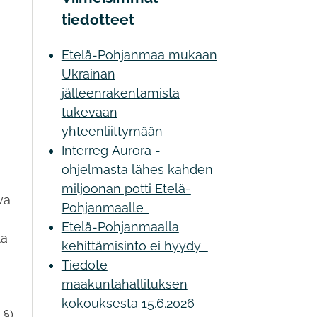
tiedotteet
Etelä-Pohjanmaa mukaan
Ukrainan
jälleenrakentamista
tukevaan
yhteenliittymään
Interreg Aurora -
ohjelmasta lähes kahden
miljoonan potti Etelä-
va
Pohjanmaalle
Etelä-Pohjanmaalla
la
kehittämisinto ei hyydy
Tiedote
maakuntahallituksen
kokouksesta 15.6.2026
§).