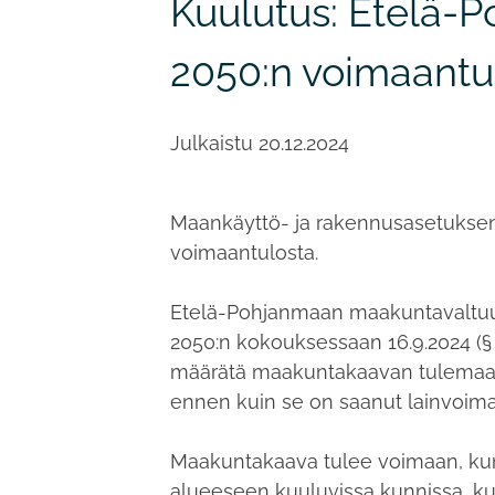
Kuulutus: Etelä
2050:n voimaantu
Julkaistu
20.12.2024
Maankäyttö- ja rakennusasetukse
voimaantulosta.
Etelä-Pohjanmaan maakuntavaltu
2050:n kokouksessaan 16.9.2024 (§ 2
määrätä maakuntakaavan tulemaan 
ennen kuin se on saanut lainvoima
Maakuntakaava tulee voimaan, ku
alueeseen kuuluvissa kunnissa, kut