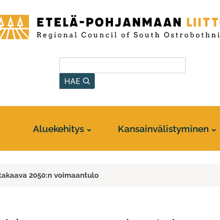
-
anmaan
Hae sivustolta
HAE
Aluekehitys
Kansainvälistyminen
takaava 2050:n voimaantulo