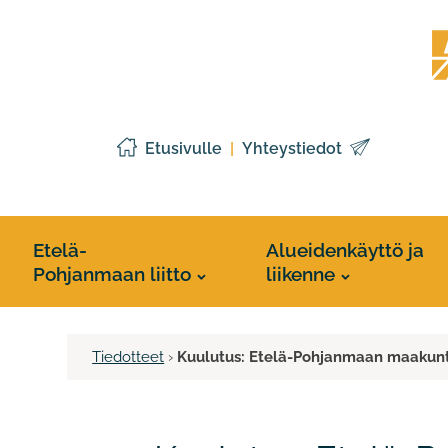
Siirry
Etelä
sisältöön
Pohj
liitto
Etusivulle
Yhteystiedot
Etelä-
Alueidenkäyttö ja
Pohjanmaan liitto
liikenne
Tiedotteet
›
Kuulutus: Etelä-Pohjanmaan maakun