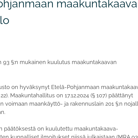
-Pohjanmaan maakuntakaava
lo
n 93 §:n mukainen kuulutus maakuntakaavan
usto on hyväksynyt Etelä-Pohjanmaan maakuntakaa
2). Maakuntahallitus on 17.12.2024 (§ 107) päättänyt
voimaan maankäyttö- ja rakennuslain 201 §:n nojal
n.
n päätöksestä on kuulutettu maakuntakaava-
en kunnalliset ilmoitukset niissä julkaistaan (MRA 93 