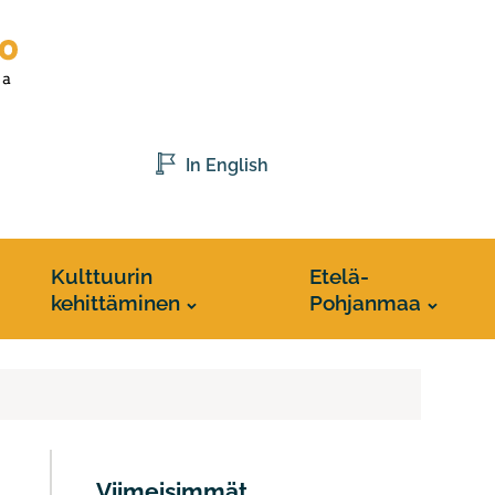
In English
Kulttuurin
Etelä-
kehittäminen
Pohjanmaa
Viimeisimmät