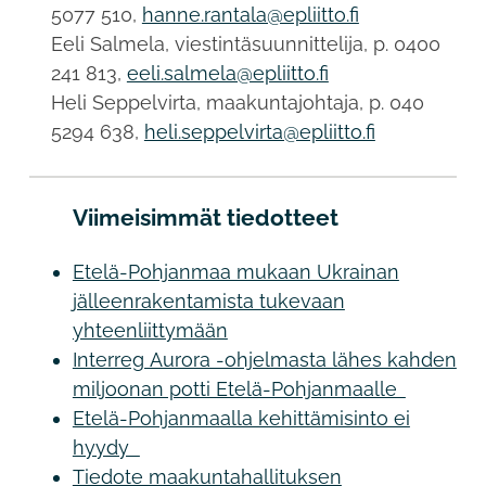
5077 510,
hanne.rantala@epliitto.fi
Eeli Salmela, viestintäsuunnittelija, p. 0400
241 813,
eeli.salmela@epliitto.fi
Heli Seppelvirta, maakuntajohtaja, p. 040
5294 638,
heli.seppelvirta@epliitto.fi
Viimeisimmät tiedotteet
Etelä-Pohjanmaa mukaan Ukrainan
jälleenrakentamista tukevaan
yhteenliittymään
Interreg Aurora -ohjelmasta lähes kahden
miljoonan potti Etelä-Pohjanmaalle
Etelä-Pohjanmaalla kehittämisinto ei
hyydy
Tiedote maakuntahallituksen