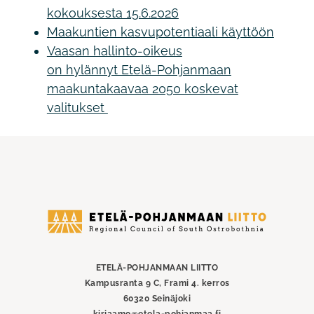
kokouksesta 15.6.2026
Maakuntien kasvupotentiaali käyttöön
Vaasan hallinto-oikeus
on hylännyt Etelä-Pohjanmaan
maakuntakaavaa 2050 koskevat
valitukset
Etelä-
Pohjanmaan
liitto
ETELÄ-POHJANMAAN LIITTO
Kampusranta 9 C, Frami 4. kerros
60320 Seinäjoki
kirjaamo@etela-pohjanmaa.fi