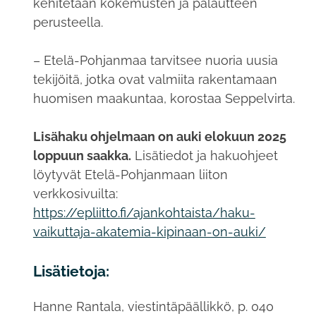
kehitetään kokemusten ja palautteen
perusteella.
– Etelä-Pohjanmaa tarvitsee nuoria uusia
tekijöitä, jotka ovat valmiita rakentamaan
huomisen maakuntaa, korostaa Seppelvirta.
Lisähaku ohjelmaan on auki elokuun 2025
loppuun saakka.
Lisätiedot ja hakuohjeet
löytyvät Etelä-Pohjanmaan liiton
verkkosivuilta:
https://epliitto.fi/ajankohtaista/haku-
vaikuttaja-akatemia-kipinaan-on-auki/
Lisätietoja:
Hanne Rantala, viestintäpäällikkö, p. 040