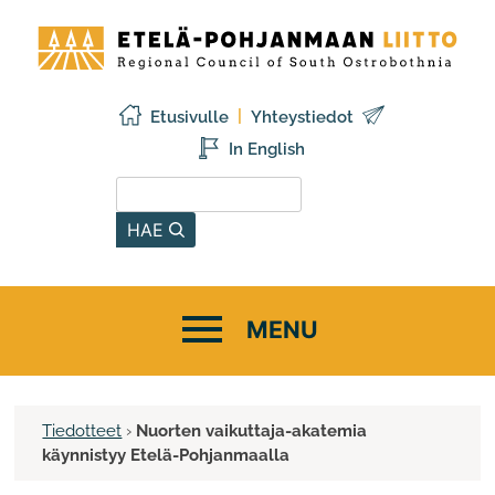
Siirry
Etelä-
sisältöön
Pohjanmaan
liitto
Etusivulle
Yhteystiedot
In English
Hae sivustolta
HAE
Tiedotteet
›
Nuorten vaikuttaja-akatemia
käynnistyy Etelä-Pohjanmaalla