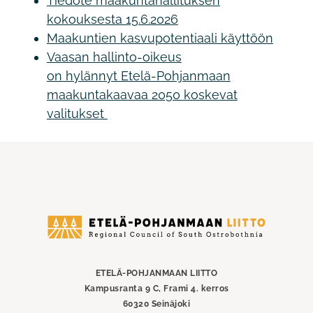
Tiedote maakuntahallituksen
kokouksesta 15.6.2026
Maakuntien kasvupotentiaali käyttöön
Vaasan hallinto-oikeus
on hylännyt Etelä-Pohjanmaan
maakuntakaavaa 2050 koskevat
valitukset
Etelä-
Pohjanmaan
liitto
ETELÄ-POHJANMAAN LIITTO
Kampusranta 9 C, Frami 4. kerros
60320 Seinäjoki