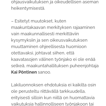
ohjausvaikutuksen ja oikeudellisen aseman
heikentymisestä.
– Esitetyt muutokset, kuten
maakuntakaavan merkityksen rajaaminen
vain maakunnallisesti merkittäviin
kysymyksiin ja sen oikeusvaikutuksen
muuttaminen ohjeellisesta huomioon
otettavaksi, johtavat siihen, että
kaavatasojen välinen työnjako ei ole enää
selkeä, maakuntahallituksen puheenjohtaja
Kai Pöntinen
sanoo.
Lakiluonnoksen ehdotuksia ei kaikilta osin
ole perusteltu riittävällä tarkkuudella,
erityisesti silloin kun niillä on huomattavia
vaikutuksia hallinnolliseen työnjakoon tai