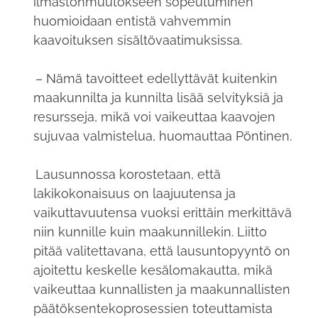
ilmastonmuutokseen sopeutuminen
huomioidaan entistä vahvemmin
kaavoituksen sisältövaatimuksissa.
– Nämä tavoitteet edellyttävät kuitenkin
maakunnilta ja kunnilta lisää selvityksiä ja
resursseja, mikä voi vaikeuttaa kaavojen
sujuvaa valmistelua, huomauttaa Pöntinen.
Lausunnossa korostetaan, että
lakikokonaisuus on laajuutensa ja
vaikuttavuutensa vuoksi erittäin merkittävä
niin kunnille kuin maakunnillekin. Liitto
pitää valitettavana, että lausuntopyyntö on
ajoitettu keskelle kesälomakautta, mikä
vaikeuttaa kunnallisten ja maakunnallisten
päätöksentekoprosessien toteuttamista