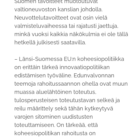
Suomen tavoitteet muotoutuvat
valtioneuvoston kanslian johdolla.
Neuvottelutavoitteet ovat osin vielä
valmisteluvaiheessa tai rajatusti jaettuja,
minkä vuoksi kaikkia näkökulmia ei ole tällä
hetkellä julkisesti saatavilla.
– Länsi-Suomessa EU:n koheesiopolitiikka
on erittäin tärkeä innovaatiopolitiikan
edistämisen työväline. Edunvalvonnan
teemoja rahoitussaannon ohella ovat muun
muassa aluelähtöinen toteutus,
tulosperusteisen toteutustavan selkeä ja
reilu määrittely sekä tähän kytkeytyvä
varojen sitominen uudistusten
toteuttamiseen. On tärkeää, että
koheesiopolitikan rahoitusta on