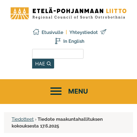
Siirry
Etelä-
sisältöön
Pohjanmaan
liitto
Etusivulle
Yhteystiedot
In English
Hae sivustolta
HAE
Tiedotteet
›
Tiedote maakuntahallituksen
kokouksesta 17.6.2025