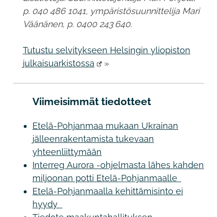
p. 040 486 1041, ympäristösuunnittelija Mari
Väänänen, p. 0400 243 640.
Tutustu selvitykseen Helsingin yliopiston
julkaisuarkistossa
»
Viimeisimmät tiedotteet
Etelä-Pohjanmaa mukaan Ukrainan
jälleenrakentamista tukevaan
yhteenliittymään
Interreg Aurora -ohjelmasta lähes kahden
miljoonan potti Etelä-Pohjanmaalle
Etelä-Pohjanmaalla kehittämisinto ei
hyydy