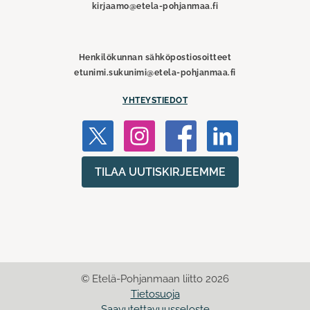
kirjaamo@etela-pohjanmaa.fi
Henkilökunnan sähköpostiosoitteet
etunimi.sukunimi@etela-pohjanmaa.fi
YHTEYSTIEDOT
TILAA UUTISKIRJEEMME
© Etelä-Pohjanmaan liitto 2026
Tietosuoja
Saavutettavuusseloste