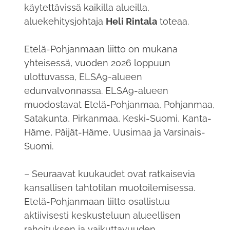
käytettävissä kaikilla alueilla,
aluekehitysjohtaja
Heli Rintala
toteaa.
Etelä-Pohjanmaan liitto on mukana
yhteisessä, vuoden 2026 loppuun
ulottuvassa, ELSA9-alueen
edunvalvonnassa. ELSA9-alueen
muodostavat Etelä-Pohjanmaa, Pohjanmaa,
Satakunta, Pirkanmaa, Keski-Suomi, Kanta-
Häme, Päijät-Häme, Uusimaa ja Varsinais-
Suomi.
– Seuraavat kuukaudet ovat ratkaisevia
kansallisen tahtotilan muotoilemisessa.
Etelä-Pohjanmaan liitto osallistuu
aktiivisesti keskusteluun alueellisen
rahoituksen ja vaikuttavuuden