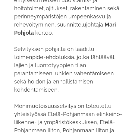
erityisesti metsien uudistamis- ja
hoitotoimet, ojitukset, rakentaminen sekä
perinneympäristöjen umpeenkasvu ja
rehevöityminen, suunnittelujohtaja
Mari
Pohjola
kertoo.
Selvityksen pohjalta on laadittu
toimenpide-ehdotuksia, jotka tähtäävät
lajien ja luontotyyppien tilan
parantamiseen, uhkien vähentämiseen
sekä hoidon ja ennallistamisen
kohdentamiseen.
Monimuotoisuusselvitys on toteutettu
yhteistyössä Etelä-Pohjanmaan elinkeino-,
liikenne- ja ympäristökeskuksen, Etelä-
Pohjanmaan liiton, Pohjanmaan liiton ja