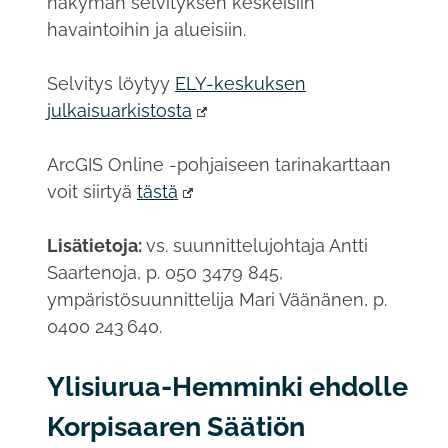
näkymän selvityksen keskeisiin
havaintoihin ja alueisiin.
Selvitys löytyy
ELY-keskuksen
julkaisuarkistosta
ArcGIS Online -pohjaiseen tarinakarttaan
voit siirtyä
tästä
Lisätietoja:
vs. suunnittelujohtaja Antti
Saartenoja, p. 050 3479 845,
ympäristösuunnittelija Mari Väänänen, p.
0400 243 640.
Ylisiurua-Hemminki ehdolle
Korpisaaren Säätiön