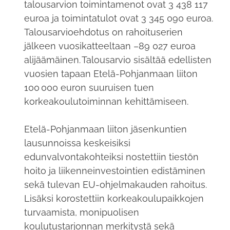
talousarvion toimintamenot ovat 3 438 117
euroa ja toimintatulot ovat 3 345 090 euroa.
Talousarvioehdotus on rahoituserien
jälkeen vuosikatteeltaan –89 027 euroa
alijäämäinen. Talousarvio sisältää edellisten
vuosien tapaan Etelä-Pohjanmaan liiton
100 000 euron suuruisen tuen
korkeakoulutoiminnan kehittämiseen.
Etelä-Pohjanmaan liiton jäsenkuntien
lausunnoissa keskeisiksi
edunvalvontakohteiksi nostettiin tiestön
hoito ja liikenneinvestointien edistäminen
sekä tulevan EU-ohjelmakauden rahoitus.
Lisäksi korostettiin korkeakoulupaikkojen
turvaamista, monipuolisen
koulutustarjonnan merkitystä sekä