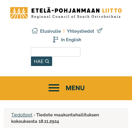
Siirry
Etelä-
sisältöön
Pohjanmaan
liitto
Etusivulle
Yhteystiedot
In English
Hae sivustolta
HAE
Tiedotteet
›
Tiedote maakuntahallituksen
kokouksesta 18.11.2924