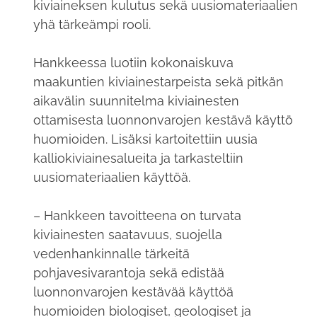
kiviaineksen kulutus sekä uusiomateriaalien
yhä tärkeämpi rooli.
Hankkeessa luotiin kokonaiskuva
maakuntien kiviainestarpeista sekä pitkän
aikavälin suunnitelma kiviainesten
ottamisesta luonnonvarojen kestävä käyttö
huomioiden. Lisäksi kartoitettiin uusia
kalliokiviainesalueita ja tarkasteltiin
uusiomateriaalien käyttöä.
– Hankkeen tavoitteena on turvata
kiviainesten saatavuus, suojella
vedenhankinnalle tärkeitä
pohjavesivarantoja sekä edistää
luonnonvarojen kestävää käyttöä
huomioiden biologiset, geologiset ja