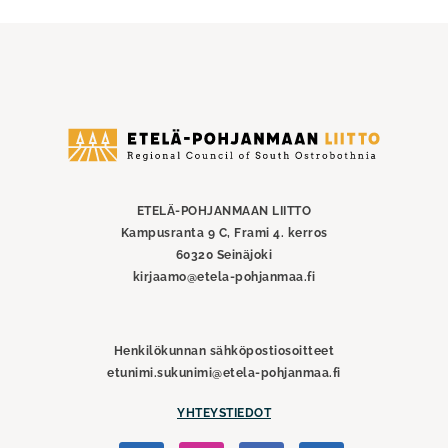
Etelä-
Pohjanmaan
liitto
ETELÄ-POHJANMAAN LIITTO
Kampusranta 9 C, Frami 4. kerros
60320 Seinäjoki
kirjaamo@etela-pohjanmaa.fi
Henkilökunnan sähköpostiosoitteet
etunimi.sukunimi@etela-pohjanmaa.fi
YHTEYSTIEDOT