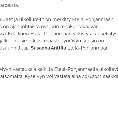
arpeista.
ueet ja ulkoilureitit on merkitty Etelä-Pohjanmaan
ys on ajankohtaista nyt, kun maakuntakaavan
ä. Edellinen Etelä-Pohjanmaan virkistysalueselvitys
n jälkeen esimerkiksi maastopyöräilyn suosio on
asuunnittelija
Susanna Anttila
Etelä-Pohjanmaan
lyyn vastauksia kaikilta Etelä-Pohjanmaalla ulkoilevi
tsomatta. Kyselyyn voi vastata aina 20.6.2021 saakka