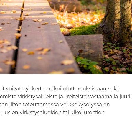
at voivat nyt kertoa ulkoilutottumuksistaan sekä
tä virkistysalueista ja -reiteistä vastaamalla juuri
an liiton toteuttamassa verkkokyselyssä on
uusien virkistysalueiden tai ulkoilureittien