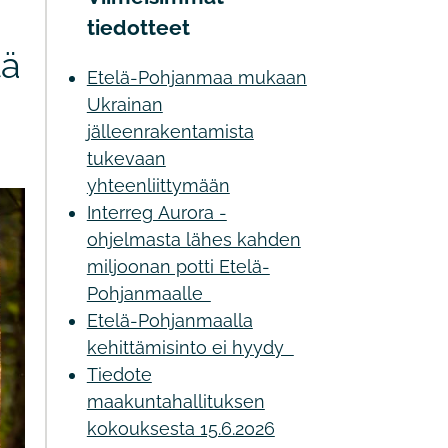
tiedotteet
tä
Etelä-Pohjanmaa mukaan
Ukrainan
jälleenrakentamista
tukevaan
yhteenliittymään
Interreg Aurora -
ohjelmasta lähes kahden
miljoonan potti Etelä-
Pohjanmaalle
Etelä-Pohjanmaalla
kehittämisinto ei hyydy
Tiedote
maakuntahallituksen
kokouksesta 15.6.2026