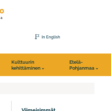
In English
Kulttuurin
Etelä-
kehittäminen
Pohjanmaa
Viimeisimmät