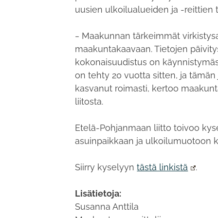
uusien ulkoilualueiden ja -reittien t
‒ Maakunnan tärkeimmät virkistysal
maakuntakaavaan. Tietojen päivit
kokonaisuudistus on käynnistymäss
on tehty 20 vuotta sitten, ja tämä
kasvanut roimasti, kertoo maakunt
liitosta.
Etelä-Pohjanmaan liitto toivoo kyse
asuinpaikkaan ja ulkoilumuotoon ka
Siirry kyselyyn
tästä linkistä
.
Lisätietoja:
Susanna Anttila