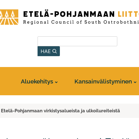
-
anmaan
Hae sivustolta
HAE
Aluekehitys
Kansainvälistyminen
Etelä-Pohjanmaan virkistysalueista ja ulkoilureiteistä