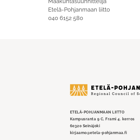
Maakuntasuunnittelija
Etelä-Pohjanmaan liitto
040 6152 580
Etelä-
Pohjanmaan
liitto
ETELÄ-POHJANMAAN LIITTO
Kampusranta 9 C, Frami 4. kerros
60320 Seinäjoki
kirjaamo@etela-pohjanmaa.fi