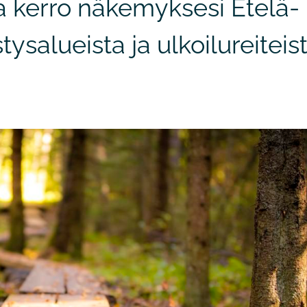
a kerro näkemyksesi Etelä-
ysalueista ja ulkoilureiteis