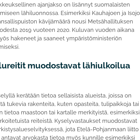
keuksellinen ajanjakso on lisännyt suomalaisten
tymiseen lähiluonnossa. Esimerkiksi Kauhajoen ja Isoj
ansallispuiston kävijämäärä nousi Metsähallituksen
vuodesta 2019 vuoteen 2020. Kuluvan vuoden aikana
yös hakeneet ja saaneet ympäristöministeriön
miseksi.
ilureitit muodostavat lähiulkoilua
yllä kerätään tietoa sellaisista alueista, joissa on
ä tukevia rakenteita, kuten opasteita, tulipaikkoja tai
n tietoa maastoon tai kartalle merkityistä, esimerkiksi
arkoitetuista reiteistä. Kyselyvastaukset muodostavat
istysalueselvityksessä, jota Etelä-Pohjanmaan liitto
t antavat arvokasta tietoa myös kunnille esimerkiksi