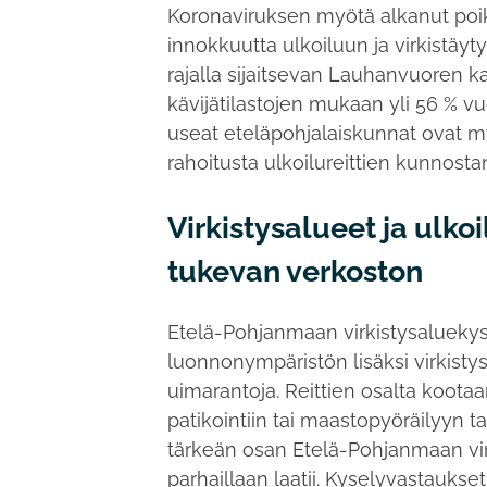
Koronaviruksen myötä alkanut poik
innokkuutta ulkoiluun ja virkistäy
rajalla sijaitsevan Lauhanvuoren k
kävijätilastojen mukaan yli 56 % 
useat eteläpohjalaiskunnat ovat m
rahoitusta ulkoilureittien kunnosta
Virkistysalueet ja ulko
tukevan verkoston
Etelä-Pohjanmaan virkistysaluekysel
luonnonympäristön lisäksi virkistyst
uimarantoja. Reittien osalta kootaa
patikointiin tai maastopyöräilyyn t
tärkeän osan Etelä-Pohjanmaan virk
parhaillaan laatii. Kyselyvastaukse