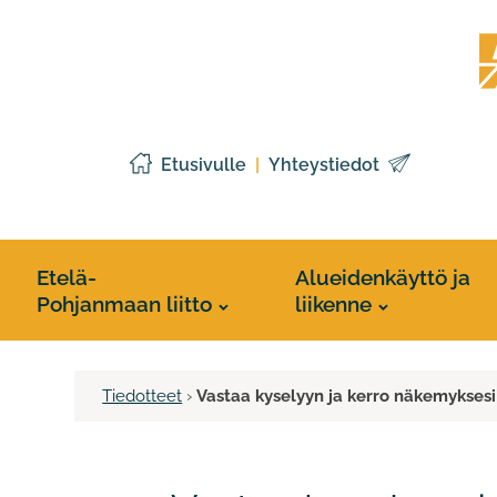
Siirry
Etelä
sisältöön
Pohj
liitto
Etusivulle
Yhteystiedot
Etelä-
Alueidenkäyttö ja
Pohjanmaan liitto
liikenne
Tiedotteet
›
Vastaa kyselyyn ja kerro näkemyksesi 