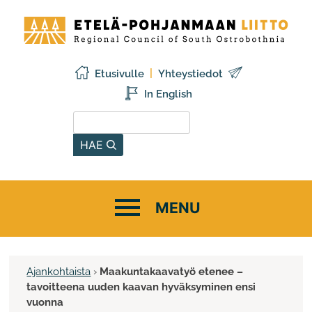
Siirry
Etelä-
sisältöön
Pohjanmaan
liitto
Etusivulle
Yhteystiedot
In English
Hae sivustolta
HAE
Ajankohtaista
›
Maakuntakaavatyö etenee –
tavoitteena uuden kaavan hyväksyminen ensi
vuonna