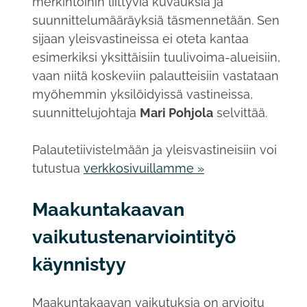
merkintöihin liittyviä kuvauksia ja
suunnittelumääräyksiä täsmennetään. Sen
sijaan yleisvastineissa ei oteta kantaa
esimerkiksi yksittäisiin tuulivoima-alueisiin,
vaan niitä koskeviin palautteisiin vastataan
myöhemmin yksilöidyissä vastineissa,
suunnittelujohtaja
Mari Pohjola
selvittää.
Palautetiivistelmään ja yleisvastineisiin voi
tutustua
verkkosivuillamme »
Maakuntakaavan
vaikutustenarviointityö
käynnistyy
Maakuntakaavan vaikutuksia on arvioitu