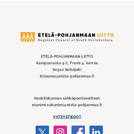
Etelä-
Pohjanmaan
liitto
ETELÄ-POHJANMAAN LIITTO
Kampusranta 9 C, Frami 4. kerros
60320 Seinäjoki
kirjaamo@etela-pohjanmaa.fi
Henkilökunnan sähköpostiosoitteet
etunimi.sukunimi@etela-pohjanmaa.fi
YHTEYSTIEDOT