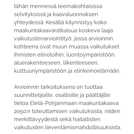
tähän mennessä teemakohtaisissa
selvityksissä ja kaavaluonnoksen
yhteydessä. Kesällä käynnistyy koko
maakuntakaavaratkaisua koskeva laaja
vaikutustenarviointityö, jossa arvioinnin
kohteena ovat muun muassa vaikutukset
ihmisten elinoloihin, luontoympäristöön,
aluerakenteeseen, liikenteeseen,
kulttuuriympäristöön ja elinkeinoelämään.
Arvioinnin tarkoituksena on tuottaa
suunnittelijoille, osallisille ja päättäjille
tietoa Etelä-Pohjanmaan maakuntakaava
2050:n toteuttamisen vaikutuksista, niiden
merkittävyydestä sekä haitallisten
vaikutusten lieventämismahdollisuuksista.