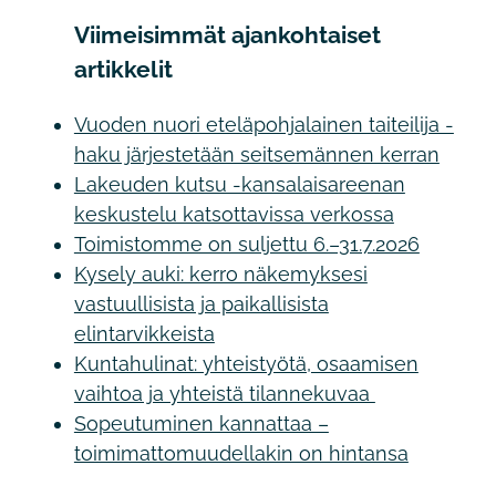
Viimeisimmät ajankohtaiset
artikkelit
Vuoden nuori eteläpohjalainen taiteilija -
haku järjestetään seitsemännen kerran
Lakeuden kutsu -kansalaisareenan
keskustelu katsottavissa verkossa
Toimistomme on suljettu 6.–31.7.2026
Kysely auki: kerro näkemyksesi
vastuullisista ja paikallisista
elintarvikkeista
Kuntahulinat: yhteistyötä, osaamisen
vaihtoa ja yhteistä tilannekuvaa
Sopeutuminen kannattaa –
toimimattomuudellakin on hintansa