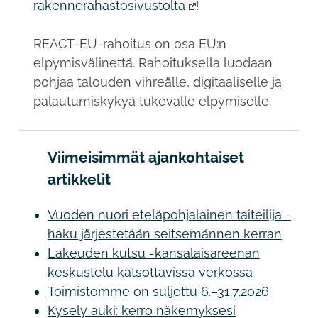
rakennerahastosivustolta
!
REACT-EU-rahoitus on osa EU:n
elpymisvälinettä. Rahoituksella luodaan
pohjaa talouden vihreälle, digitaaliselle ja
palautumiskykyä tukevalle elpymiselle.
Viimeisimmät ajankohtaiset
artikkelit
Vuoden nuori eteläpohjalainen taiteilija -
haku järjestetään seitsemännen kerran
Lakeuden kutsu -kansalaisareenan
keskustelu katsottavissa verkossa
Toimistomme on suljettu 6.–31.7.2026
Kysely auki: kerro näkemyksesi