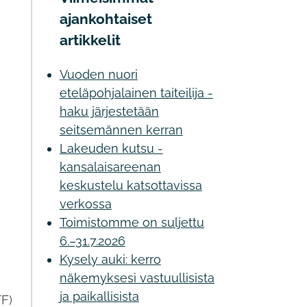
ajankohtaiset
artikkelit
Vuoden nuori
eteläpohjalainen taiteilija -
haku järjestetään
seitsemännen kerran
Lakeuden kutsu -
kansalaisareenan
keskustelu katsottavissa
verkossa
Toimistomme on suljettu
6.–31.7.2026
Kysely auki: kerro
näkemyksesi vastuullisista
ja paikallisista
TF)