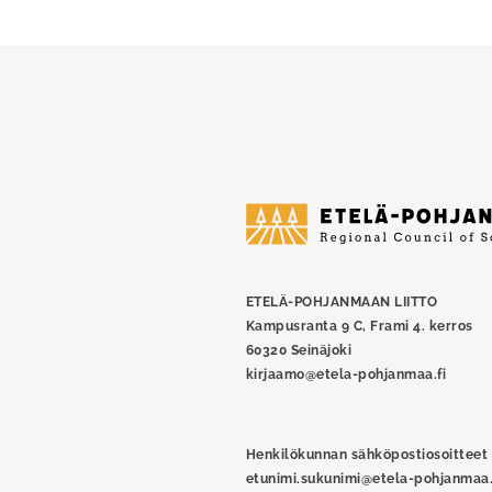
Etelä-
Pohjanmaan
liitto
ETELÄ-POHJANMAAN LIITTO
Kampusranta 9 C, Frami 4. kerros
60320 Seinäjoki
kirjaamo@etela-pohjanmaa.fi
Henkilökunnan sähköpostiosoitteet
etunimi.sukunimi@etela-pohjanmaa.