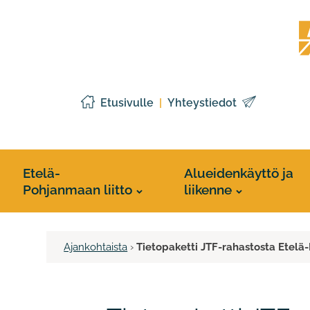
Siirry
Etelä
sisältöön
Pohj
liitto
Etusivulle
Yhteystiedot
Etelä-
Alueidenkäyttö ja
Pohjanmaan liitto
liikenne
Ajankohtaista
›
Tietopaketti JTF-rahastosta Etel