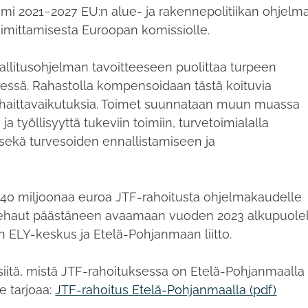
i 2021−2027 EU:n alue- ja rakennepolitiikan ohjelm
imittamisesta Euroopan komissiolle.
llitusohjelman tavoitteeseen puolittaa turpeen
ssä. Rahastolla kompensoidaan tästä koituvia
ä haittavaikutuksia. Toimet suunnataan muun muassa
 työllisyyttä tukeviin toimiin, turvetoimialalla
sekä turvesoiden ennallistamiseen ja
 40 miljoonaa euroa JTF-rahoitusta ohjelmakaudelle
ehaut päästäneen avaamaan vuoden 2023 alkupuolel
n ELY-keskus ja Etelä-Pohjanmaan liitto.
iitä, mistä JTF-rahoituksessa on Etelä-Pohjanmaalla
e tarjoaa:
JTF-rahoitus Etelä-Pohjanmaalla (pdf)