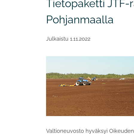
Tietopaketti JTF-
Pohjanmaalla
Julkaistu
1.11.2022
Valtioneuvosto hyväksyi Oikeudenm