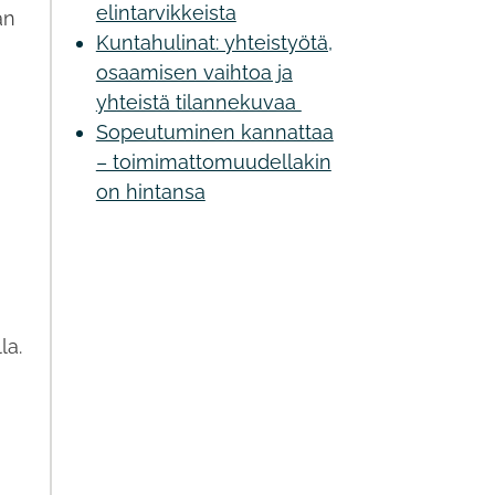
elintarvikkeista
an
Kuntahulinat: yhteistyötä,
osaamisen vaihtoa ja
yhteistä tilannekuvaa
Sopeutuminen kannattaa
– toimimattomuudellakin
on hintansa
la.