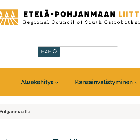
-
anmaan
Hae sivustolta
HAE
Aluekehitys
Kansainvälistyminen
ä-Pohjanmaalla