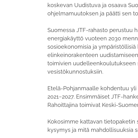
koskevan Uudistuva ja osaava Suom
ohjelmamuutoksen ja päätti sen to
Suomessa JTF-rahasto perustuu ha
energiakäyttö vuoteen 2030 menne
sosioekonomisia ja ympäristöllisi
elinkeinorakenteen uudistamiseen ja
toimivien uudelleenkoulutukseen 
vesistökunnostuksiin.
Etelä-Pohjanmaalle kohdentuu yli
2021−2027. Ensimmäiset JTF-hank
Rahoittajina toimivat Keski-Suome
Kokosimme kattavan tietopaketin s
kysymys ja mitä mahdollisuuksia s