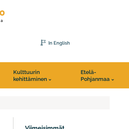
In English
Kulttuurin
Etelä-
kehittäminen
Pohjanmaa
Viimeisimmät