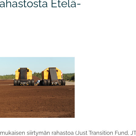
rahastosta Etelä-
ukaisen siirtymän rahastoa (Just Transition Fund, J