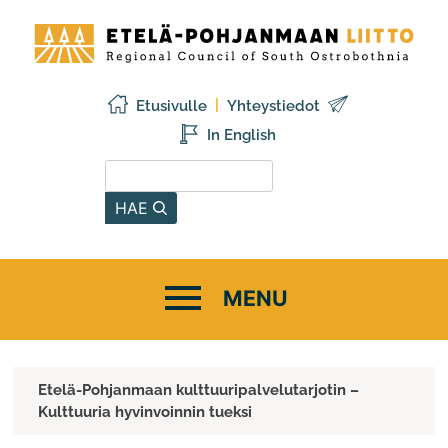
Siirry
Etelä-
sisältöön
Pohjanmaan
liitto
Etusivulle
Yhteystiedot
In English
Hae sivustolta
HAE
Etelä-Pohjanmaan kulttuuripalvelutarjotin –
Kulttuuria hyvinvoinnin tueksi