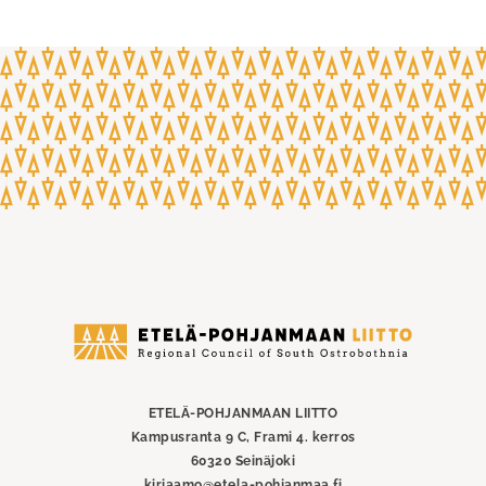
Etelä-
Pohjanmaan
liitto
ETELÄ-POHJANMAAN LIITTO
Kampusranta 9 C, Frami 4. kerros
60320 Seinäjoki
kirjaamo@etela-pohjanmaa.fi