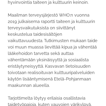
hyvinvointia taiteen ja kulttuurin keinoin.
Maailman terveysjärjestö WHO:n vuonna
2019 julkaisema raportti taiteen ja kulttuurin
terveysvaikutuksista on siivittänyt
keskustelua taidesisältöjen
vaikuttavuudesta. Tutkimusten mukaan taide
voi muun muassa lievittää kipua ja vähentää
lääkehoidon tarvetta sekä auttaa
vähentämään yksinäisyyttä ja sosiaalista
eristäytyneisyyttä. Kasvavan tietoisuuden
toivotaan realisoituvan kulttuuripalveluiden
käytön lisääntymisenä Etelä-Pohjanmaan
maakunnan alueella.
Tarjottimelta löytyy erilaisia osallistavia
taidetyöpajoja, kuten vauvojen värikylpyä,