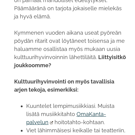
on parhaat mahdolliset edellytykset.
Päämääränä on tarjota jokaiselle mielekäs
ja hyvä elämä.
Kymmenen vuoden aikana useat pyöreän
pöydän ritarit ovat löytäneet toisensa ja me
haluamme osallistaa myös mukaan uusia
kulttuurihyvinvoinnin lähettiläitä.
Liittyisitkö
joukkoomme?
Kulttuurihyvinvointi on myös tavallisia
arjen tekoja, esimerkiksi:
Kuuntelet lempimusiikkiasi. Muista
lisätä musiikkitahto
OmaKanta-
palvelun
hoitotahto-kohtaan.
Viet lähimmäisesi keikalle tai teatteriin,