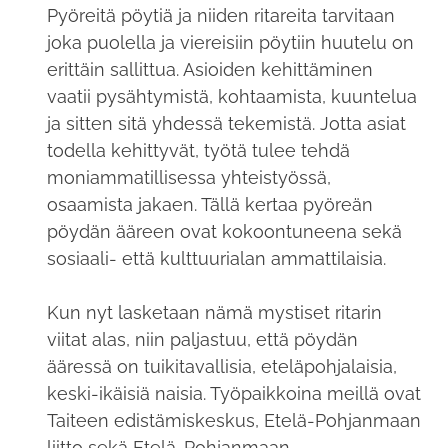
Pyöreitä pöytiä ja niiden ritareita tarvitaan
joka puolella ja viereisiin pöytiin huutelu on
erittäin sallittua. Asioiden kehittäminen
vaatii pysähtymistä, kohtaamista, kuuntelua
ja sitten sitä yhdessä tekemistä. Jotta asiat
todella kehittyvät, työtä tulee tehdä
moniammatillisessa yhteistyössä,
osaamista jakaen. Tällä kertaa pyöreän
pöydän ääreen ovat kokoontuneena sekä
sosiaali- että kulttuurialan ammattilaisia.
Kun nyt lasketaan nämä mystiset ritarin
viitat alas, niin paljastuu, että pöydän
ääressä on tuikitavallisia, eteläpohjalaisia,
keski-ikäisiä naisia. Työpaikkoina meillä ovat
Taiteen edistämiskeskus, Etelä-Pohjanmaan
liitto sekä Etelä-Pohjanmaan