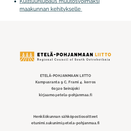
Kulttuurilupaus muutosvoimaksi
maakunnan kehitykselle
Etelä-
Pohjanmaan
liitto
ETELÄ-POHJANMAAN LIITTO
Kampusranta 9 C, Frami 4. kerros
60320 Seinäjoki
kirjaamo@etela-pohjanmaa.fi
Henkilökunnan sähköpostiosoitteet
etunimi.sukunimi@etela-pohjanmaa.fi