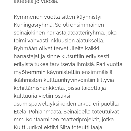
alueella jo vuosia.
Kymmenen vuotta sitten käynnistyi
Kuningasryhmä. Se oli ensimmäinen
seinäjokinen harrastajateatteriryhmä, joka
toimi vahvasti inkluusion ajatuksella.
Ryhmään olivat tervetulleita kaikki
harrastajat ja sinne kutsuttiin erityisesti
erityistä tukea tarvitsevia ihmisiä. Pari vuotta
myöhemmin käynnistettiin ensimmäisiä
ikäihmisten kulttuurihyvinvointiin liittyviä
kehittämishankkeita, joissa taidetta ja
kulttuuria vietiin osaksi
asumispalveluyksiköiden arkea eri puolilla
Etelä-Pohjanmaata. Seinäjoella toteutuivat
mm. Kohtaaminen-teatteriprojektit, jotka
Kulttuurikollektiivi Silta toteutti laaja-