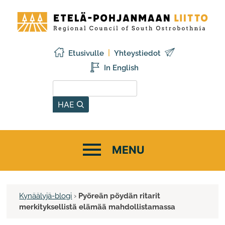
Siirry
Etelä-
sisältöön
Pohjanmaan
liitto
Etusivulle
Yhteystiedot
In English
Hae sivustolta
HAE
Kynäälyjä-blogi
›
Pyöreän pöydän ritarit
merkityksellistä elämää mahdollistamassa