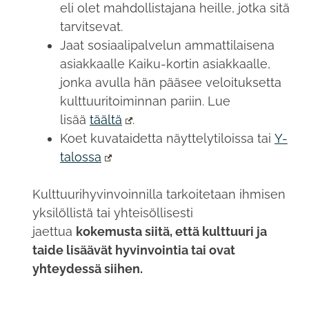
eli olet mahdollistajana heille, jotka sitä
tarvitsevat.
Jaat sosiaalipalvelun ammattilaisena
asiakkaalle Kaiku-kortin asiakkaalle,
jonka avulla hän pääsee veloituksetta
kulttuuritoiminnan pariin. Lue
lisää
täältä
.
Koet kuvataidetta näyttelytiloissa tai
Y-
talossa
Kulttuurihyvinvoinnilla tarkoitetaan ihmisen
yksilöllistä tai yhteisöllisesti
jaettua
kokemusta siitä, että kulttuuri ja
taide lisäävät hyvinvointia tai ovat
yhteydessä siihen.