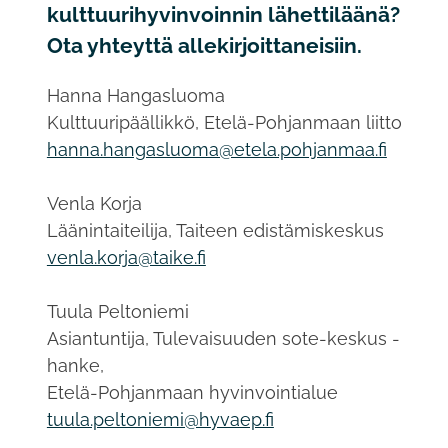
kulttuurihyvinvoinnin lähettiläänä?
Ota yhteyttä allekirjoittaneisiin.
Hanna Hangasluoma
Kulttuuripäällikkö, Etelä-Pohjanmaan liitto
hanna.hangasluoma@etela.pohjanmaa.fi
Venla Korja
Läänintaiteilija, Taiteen edistämiskeskus
venla.korja@taike.fi
Tuula Peltoniemi
Asiantuntija, Tulevaisuuden sote-keskus -
hanke,
Etelä-Pohjanmaan hyvinvointialue
tuula.peltoniemi@hyvaep.fi