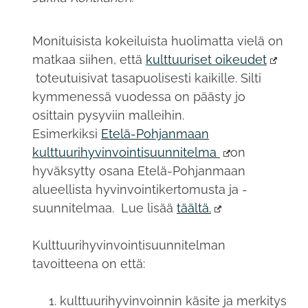
Monituisista kokeiluista huolimatta vielä on
matkaa siihen, että
kulttuuriset oikeudet
toteutuisivat tasapuolisesti kaikille. Silti
kymmenessä vuodessa on päästy jo
osittain pysyviin malleihin.
Esimerkiksi
Etelä-Pohjanmaan
kulttuurihyvinvointisuunnitelma
on
hyväksytty osana Etelä-Pohjanmaan
alueellista hyvinvointikertomusta ja -
suunnitelmaa. Lue lisää
täältä.
Kulttuurihyvinvointisuunnitelman
tavoitteena on että:
kulttuurihyvinvoinnin käsite ja merkitys