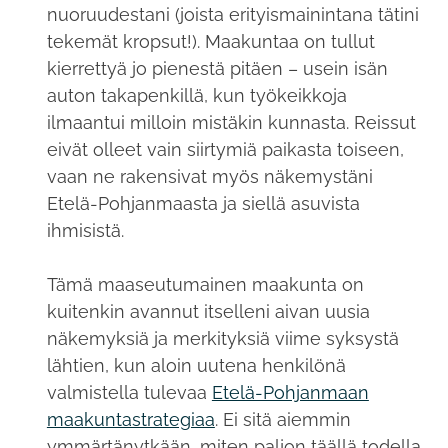
nuoruudestani (joista erityismainintana tätini
tekemät kropsut!). Maakuntaa on tullut
kierrettyä jo pienestä pitäen – usein isän
auton takapenkillä, kun työkeikkoja
ilmaantui milloin mistäkin kunnasta. Reissut
eivät olleet vain siirtymiä paikasta toiseen,
vaan ne rakensivat myös näkemystäni
Etelä-Pohjanmaasta ja siellä asuvista
ihmisistä.
Tämä maaseutumainen maakunta on
kuitenkin avannut itselleni aivan uusia
näkemyksiä ja merkityksiä viime syksystä
lähtien, kun aloin uutena henkilönä
valmistella tulevaa
Etelä-Pohjanmaan
maakuntastrategiaa
. Ei sitä aiemmin
ymmärtänytkään, miten paljon täällä todella