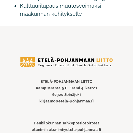
Kulttuurilupaus muutosvoimaksi
maakunnan kehitykselle
Etelä-
Pohjanmaan
liitto
ETELÄ-POHJANMAAN LIITTO
Kampusranta 9 C, Frami 4. kerros
60320 Seinäjoki
kirjaamo@etela-pohjanmaa.fi
Henkilökunnan sähköpostiosoitteet
etunimi.sukunimi@etela-pohjanmaa.fi