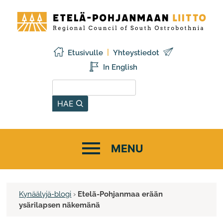
Siirry
Etelä-
sisältöön
Pohjanmaan
liitto
Etusivulle
Yhteystiedot
In English
Hae sivustolta
HAE
Kynäälyjä-blogi
›
Etelä-Pohjanmaa erään
ysärilapsen näkemänä