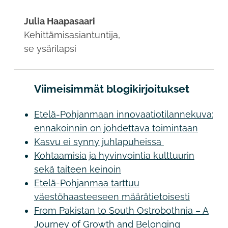
Julia Haapasaari
Kehittämisasiantuntija,
se ysärilapsi
Viimeisimmät blogikirjoitukset
Etelä-Pohjanmaan innovaatiotilannekuva:
ennakoinnin on johdettava toimintaan
Kasvu ei synny juhlapuheissa
Kohtaamisia ja hyvinvointia kulttuurin
sekä taiteen keinoin
Etelä-Pohjanmaa tarttuu
väestöhaasteeseen määrätietoisesti
From Pakistan to South Ostrobothnia – A
Journey of Growth and Belonging