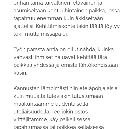
onhan tämä turvallinen, eläväinen ja
asumiseltaan kohtuuhintainen paikka, jossa
tapahtuu enemmän kuin äkkiseltään
ajattelisi. Kehittämiskohteitakin täältä löytyy
toki, mutta missäpä ei.
Työn parasta antia on ollut nähdä, kuinka
vahvasti ihmiset haluavat kehittää tätä
paikkaa yhdessä ja omista lähtökohdistaan
käsin.
Kannustan lämpimästi niin eteläpohjalaisia
kuin muualta tuleviakin tutustumaan
maakuntaamme uudenlaisella
uteliaisuudella. Tee jokin ostos
yrittäjiltämme, käy paikallisessa
tapahtumassa tai poikkea sellaisessa