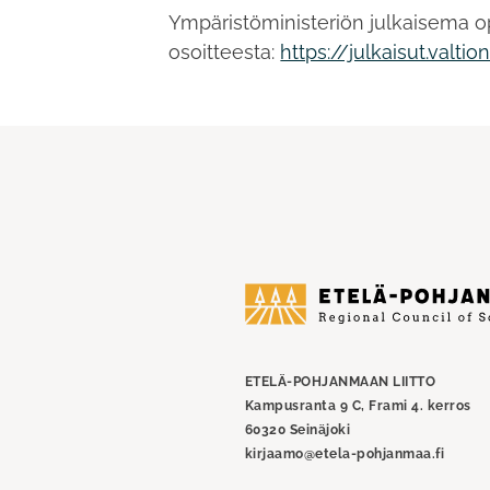
Ympäristöministeriön julkaisema o
osoitteesta:
https://julkaisut.valt
Etelä-
Pohjanmaan
liitto
ETELÄ-POHJANMAAN LIITTO
Kampusranta 9 C, Frami 4. kerros
60320 Seinäjoki
kirjaamo@etela-pohjanmaa.fi