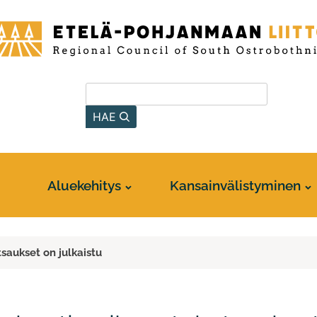
-
anmaan
Hae sivustolta
HAE
Aluekehitys
Kansainvälistyminen
saukset on julkaistu