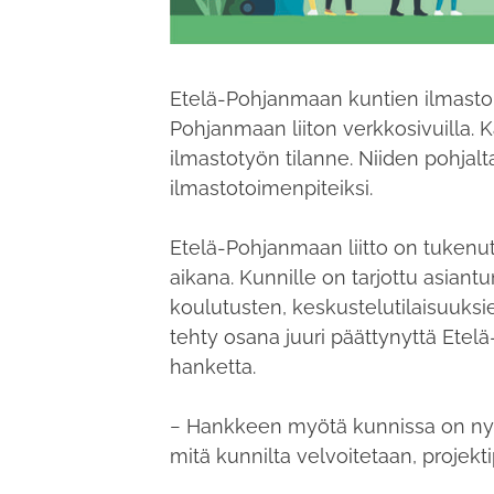
Etelä-Pohjanmaan kuntien ilmastoka
Pohjanmaan liiton verkkosivuilla. 
ilmastotyön tilanne. Niiden pohjalt
ilmastotoimenpiteiksi.
Etelä-Pohjanmaan liitto on tukenu
aikana. Kunnille on tarjottu asia
koulutusten, keskustelutilaisuuks
tehty osana juuri päättynyttä Ete
hanketta.
− Hankkeen myötä kunnissa on nyt p
mitä kunnilta velvoitetaan, projekt