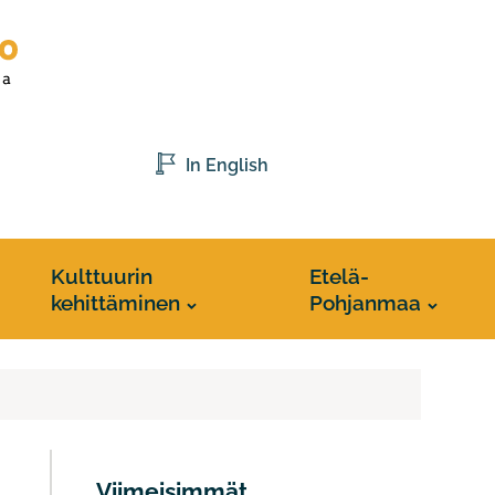
In English
Kulttuurin
Etelä-
kehittäminen
Pohjanmaa
Viimeisimmät