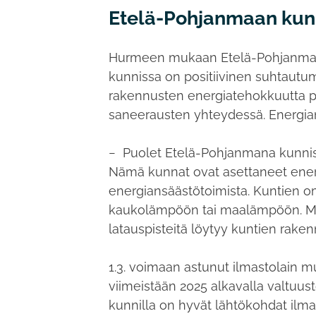
Etelä-Pohjanmaan kunna
Hurmeen mukaan Etelä-Pohjanmaan 
kunnissa on positiivinen suhtautu
rakennusten energiatehokkuutta pa
saneerausten yhteydessä. Energia
− Puolet Etelä-Pohjanmana kunni
Nämä kunnat ovat asettaneet energ
energiansäästötoimista. Kuntien om
kaukolämpöön tai maalämpöön. My
latauspisteitä löytyy kuntien rake
1.3. voimaan astunut ilmastolain 
viimeistään 2025 alkavalla valtuu
kunnilla on hyvät lähtökohdat ilm