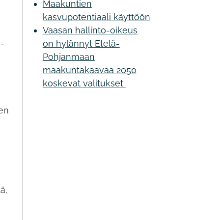
Maakuntien
kasvupotentiaali käyttöön
Vaasan hallinto-oikeus
on hylännyt Etelä-
ä-
Pohjanmaan
maakuntakaavaa 2050
koskevat valitukset
den
ä,