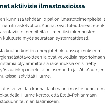
t aktiivisia ilmastoasioissa
kunnissa tehdään jo paljon ilmastotoimenpiteitä j
minen ilmastotyöhön. Kunnat ovat toteuttaneet etenk
rantavia toimenpiteitä esimerkiksi rakennusten
n kulutusta myös seurataan systemaattisesti.
sta kuuluu kuntien energiatehokkuussopimukseen.
iansäästötavoitteen ja ovat velvollisia raportoimaa
istamia öljylämmitteisiä rakennuksia on siirretty
ös aurinkopaneeleita on asennettu ja sähköautojen
nnuksissa, selvittää Hurme.
muutos velvoittaa kunnat laatimaan ilmastosuunnitel
stokaudella. Hurme kertoo, että Etelä-Pohjanmaan
astosuunnitelmien laatimiseen.