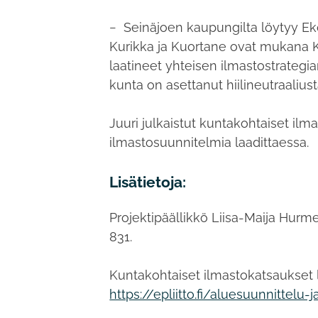
− Seinäjoen kaupungilta löytyy Eko
Kurikka ja Kuortane ovat mukana 
laatineet yhteisen ilmastostrategi
kunta on asettanut hiilineutraaliu
Juuri julkaistut kuntakohtaiset il
ilmastosuunnitelmia laadittaessa.
Lisätietoja:
Projektipäällikkö Liisa-Maija Hurm
831.
Kuntakohtaiset ilmastokatsaukset l
https://epliitto.fi/aluesuunnittelu