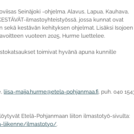
viisas Seinäjoki -ohjelma. Alavus, Lapua, Kauhava,
KESTÄVÄT-ilmastoyhteistyössä, jossa kunnat ovat
an sekä kestävän kehityksen ohjelmat. Lisäksi Isojoen
stavoitteen vuoteen 2025, Hurme luettelee.
mastokatsaukset toimivat hyvänä apuna kunnille
e,
liisa-maija.hurme@etela-pohjanmaa.fi
, puh. 040 154
öytyvät Etelä-Pohjanmaan liiton ilmastotyö-sivulta:
-ja-liikenne/ilmastotyo/
.