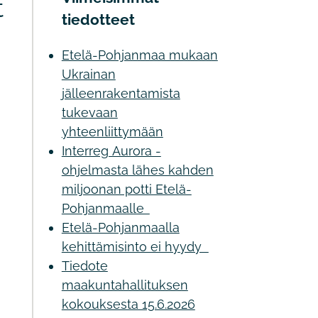
t
tiedotteet
Etelä-Pohjanmaa mukaan
Ukrainan
jälleenrakentamista
tukevaan
yhteenliittymään
Interreg Aurora -
ohjelmasta lähes kahden
miljoonan potti Etelä-
Pohjanmaalle
Etelä-Pohjanmaalla
kehittämisinto ei hyydy
Tiedote
maakuntahallituksen
kokouksesta 15.6.2026