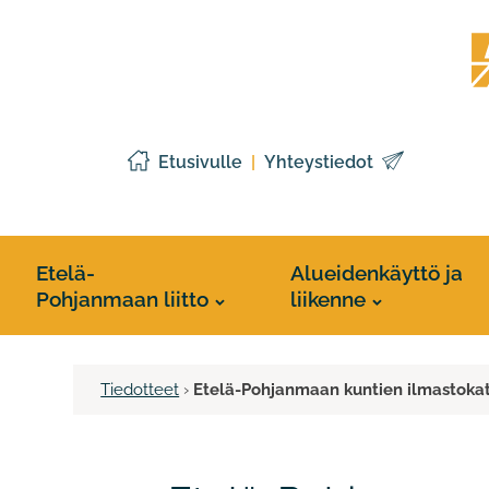
Siirry
Etelä
sisältöön
Pohj
liitto
Etusivulle
Yhteystiedot
Etelä-
Alueidenkäyttö ja
Pohjanmaan liitto
liikenne
Tiedotteet
›
Etelä-Pohjanmaan kuntien ilmastokat