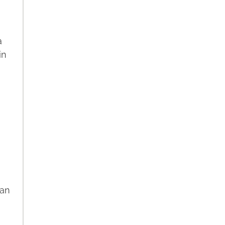
a
in
n
man