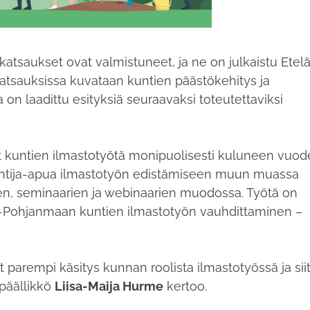
tsaukset ovat valmistuneet, ja ne on julkaistu Etel
Katsauksissa kuvataan kuntien päästökehitys ja
a on laadittu esityksiä seuraavaksi toteutettaviksi
t kuntien ilmastotyötä monipuolisesti kuluneen vuo
ntuntija-apua ilmastotyön edistämiseen muun muassa
ien, seminaarien ja webinaarien muodossa. Työtä on
lä-Pohjanmaan kuntien ilmastotyön vauhdittaminen –
arempi käsitys kunnan roolista ilmastotyössä ja siit
ipäällikkö
Liisa-Maija Hurme
kertoo.