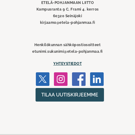
ETELÄ-POHJANMAAN LIITTO
Kampusranta 9 C, Frami 4. kerros
60320 Seinäjoki
kirjaamo@etela-pohjanmaa.fi
Henkilökunnan sähköpostiosoitteet
etunimi.sukunimi@etela-pohjanmaa.fi
YHTEYSTIEDOT
TILAA UUTISKIRJEEMME