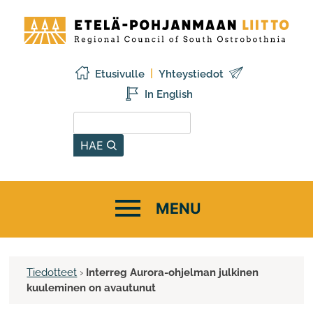
Siirry
Etelä-
sisältöön
Pohjanmaan
liitto
Etusivulle
Yhteystiedot
In English
Hae sivustolta
HAE
Tiedotteet
›
Interreg Aurora-ohjelman julkinen
kuuleminen on avautunut