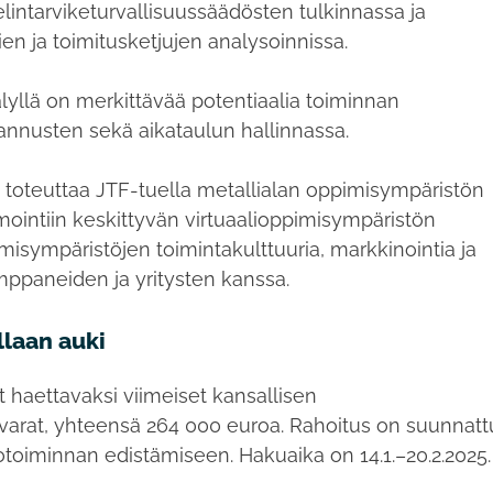
lintarviketurvallisuussäädösten tulkinnassa ja
ien ja toimitusketjujen analysoinnissa.
älyllä on merkittävää potentiaalia toiminnan
tannusten sekä aikataulun hallinnassa.
toteuttaa JTF-tuella metallialan oppimisympäristön
lmointiin keskittyvän virtuaalioppimisympäristön
imisympäristöjen toimintakulttuuria, markkinointia ja
umppaneiden ja yritysten kanssa.
laan auki
 haettavaksi viimeiset kansallisen
varat, yhteensä 264 000 euroa. Rahoitus on suunnatt
iotoiminnan edistämiseen. Hakuaika on 14.1.–20.2.202