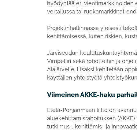
hyödyntää eri vientimarkkinoiden e
vertailussa tai ruokamarkkinatrend
Projektinhallinnassa yleisesti teko
kehittämisessä, kuten riskien, kus
Järviseudun koulutuskuntayhtymä 
Vimpeliin sekä robotteihin ja ohje
Alajärvelle. Lisäksi kehitetään opp
käyttäjien yhteistyötä yhteistyök
Viimeinen AKKE-haku parhail
Etelä-Pohjanmaan liitto on avannut
aluekehittämisrahoituksen (AKKE) 
tutkimus-, kehittämis- ja innovaat