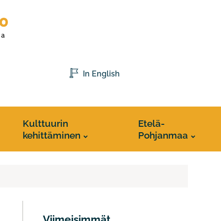
In English
Kulttuurin
Etelä-
kehittäminen
Pohjanmaa
Viimeisimmät