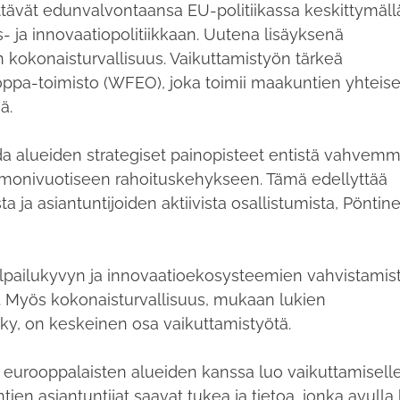
ävät edunvalvontaansa EU-politiikassa keskittymäll
- ja innovaatiopolitiikkaan. Uutena lisäyksenä
 kokonaisturvallisuus. Vaikuttamistyön tärkeä
pa-toimisto (WFEO), joka toimii maakuntien yhteis
ssä.
a alueiden strategiset painopisteet entistä vahvemm
monivuotiseen rahoituskehykseen. Tämä edellyttää
ta ja asiantuntijoiden aktiivista osallistumista, Pöntin
kilpailukyvyn ja innovaatioekosysteemien vahvistamis
a. Myös kokonaisturvallisuus, mukaan lukien
okyky, on keskeinen osa vaikuttamistyötä.
 eurooppalaisten alueiden kanssa luo vaikuttamisell
ien asiantuntijat saavat tukea ja tietoa, jonka avulla