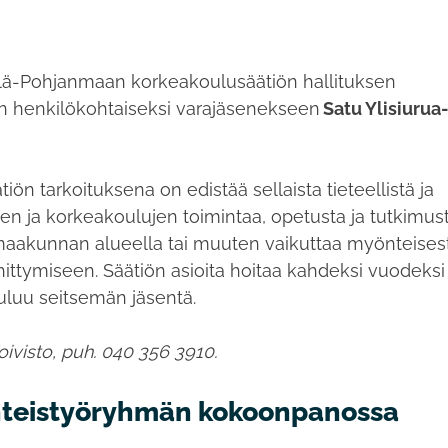
telä-Pohjanmaan korkeakoulusäätiön hallituksen
n henkilökohtaiseksi varajäsenekseen
Satu Ylisiurua
n tarkoituksena on edistää sellaista tieteellistä ja
tojen ja korkeakoulujen toimintaa, opetusta ja tutkimus
aakunnan alueella tai muuten vaikuttaa myönteisest
tymiseen. Säätiön asioita hoitaa kahdeksi vuodeksi
kuuluu seitsemän jäsentä.
-Koivisto, puh. 040 356 3910.
teistyöryhmän kokoonpanossa