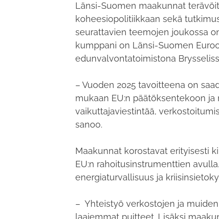
Länsi-Suomen maakunnat terävöitt
koheesiopolitiikkaan sekä tutkimus
seurattavien teemojen joukossa on
kumppani on Länsi-Suomen Euroop
edunvalvontatoimistona Brysseli
– Vuoden 2025 tavoitteena on saad
mukaan EU:n päätöksentekoon ja 
vaikuttajaviestintää, verkostoitumis
sanoo.
Maakunnat korostavat erityisesti 
EU:n rahoitusinstrumenttien avull
energiaturvallisuus ja kriisinsiet
– Yhteistyö verkostojen ja muiden
laajemmat puitteet. Lisäksi maakunt