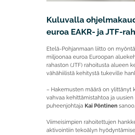
Kuluvalla ohjelmakaud
euroa EAKR- ja JTF-ra
Etelä-Pohjanmaan liitto on myöntä
miljoonaa euroa Euroopan aluekeh
rahaston (JTF) rahoitusta alueen k
vähähiilistä kehitystä tukeville ha
– Hakemusten määrä on ylittänyt k
vahvaa kehittämistahtoa ja uusien
puheenjohtaja
Kai Pöntinen
sanoo
Viimeisimpien rahoitettujen hankke
aktivointiin tekoälyn hyödyntämise