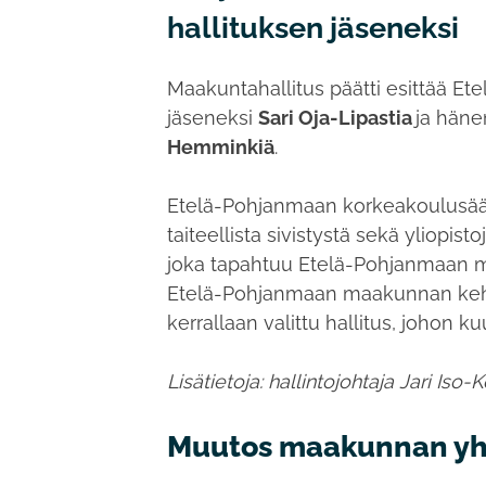
hallituksen jäseneksi
Maakuntahallitus päätti esittää E
jäseneksi
Sari Oja-Lipastia
ja häne
Hemminkiä
.
Etelä-Pohjanmaan korkeakoulusäätiö
taiteellista sivistystä sekä yliopis
joka tapahtuu Etelä-Pohjanmaan m
Etelä-Pohjanmaan maakunnan kehit
kerrallaan valittu hallitus, johon 
Lisätietoja: hallintojohtaja Jari Iso
Muutos maakunnan yh