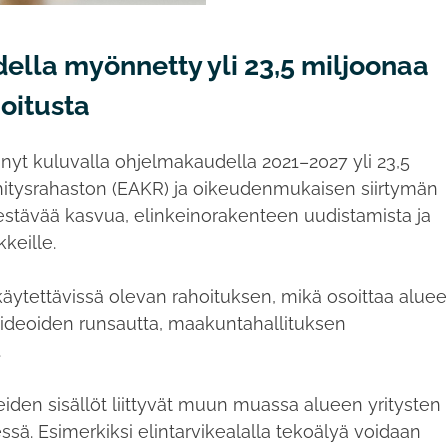
ella myönnetty yli 23,5 miljoonaa
hoitusta
nyt kuluvalla ohjelmakaudella 2021–2027 yli 23,5
itysrahaston (EAKR) ja oikeudenmukaisen siirtymän
estävää kasvua, elinkeinorakenteen uudistamista ja
nkkeille.
äytettävissä olevan rahoituksen, mikä osoittaa alue
 ideoiden runsautta, maakuntahallituksen
.
iden sisällöt liittyvät muun muassa alueen yritysten
ssä. Esimerkiksi elintarvikealalla tekoälyä voidaan