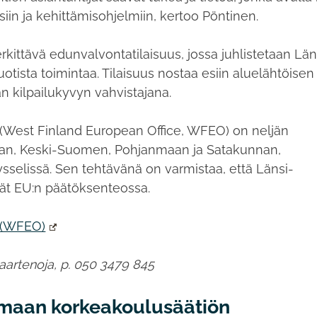
siin ja kehittämisohjelmiin, kertoo Pöntinen.
ittävä edunvalvontatilaisuus, jossa juhlistetaan Län
ista toimintaa. Tilaisuus nostaa esiin aluelähtöisen
n kilpailukyvyn vahvistajana.
West Finland European Office, WFEO) on neljän
aan, Keski-Suomen, Pohjanmaan ja Satakunnan,
sselissä. Sen tehtävänä on varmistaa, että Länsi-
vät EU:n päätöksenteossa.
 (WFEO)
 Saartenoja, p. 050 3479 845
nmaan korkeakoulusäätiön