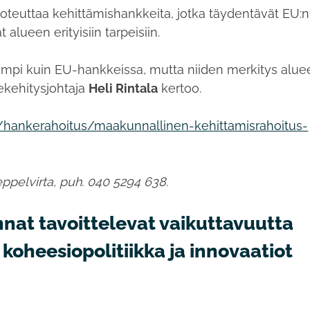
oteuttaa kehittämishankkeita, jotka täydentävät EU:n
t alueen erityisiin tarpeisiin.
mpi kuin EU-hankkeissa, mutta niiden merkitys alue
ekehitysjohtaja
Heli Rintala
kertoo.
.fi/hankerahoitus/maakunnallinen-kehittamisrahoitus-
ppelvirta
, puh.
040 5294 638.
at tavoittelevat vaikuttavuutta
oheesiopolitiikka ja innovaatiot