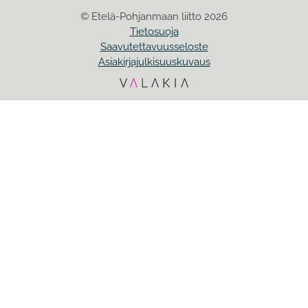
© Etelä-Pohjanmaan liitto 2026
Tietosuoja
Saavutettavuusseloste
Asiakirjajulkisuuskuvaus