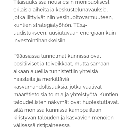
Tilaisuuksissa nousi esiin monipuolisesti
erilaisia aiheita ja keskustelunavauksia,
jotka liittyivät niin vesihuoltovarmuuteen,
kuntien strategiatyöhön, TE24-
uudistukseen, uusiutuvaan energiaan kuin
investointihankkeisiin.
Pääasiassa tunnelmat kunnissa ovat
positiiviset ja toiveikkaat, mutta samaan
aikaan alueilla tunnistettiin yhteisiä
haasteita ja merkittäviä
kasvumahdollisuuksia, jotka vaativat
määrätietoisia toimia ja yhteistyötä. Kuntien
taloudellisten näkymät ovat huolestuttavat,
sillä monissa kunnissa kamppaillaan
kiristyvän talouden ja kasvavien menojen
välisessä ristipaineessa.