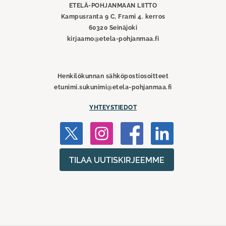
ETELÄ-POHJANMAAN LIITTO
Kampusranta 9 C, Frami 4. kerros
60320 Seinäjoki
kirjaamo@etela-pohjanmaa.fi
Henkilökunnan sähköpostiosoitteet
etunimi.sukunimi@etela-pohjanmaa.fi
YHTEYSTIEDOT
TILAA UUTISKIRJEEMME