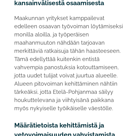
kansainvälisestä osaamisesta
Maakunnan yritykset kamppailevat
edelleen osaavan työvoiman löytämiseksi
monilla aloilla, ja työperäisen
maahanmuuton nähdään tarjoavan
merkittäviä ratkaisuja tähän haasteeseen.
Tämä edellyttää kuitenkin entistä
vahvempia panostuksia kotouttamiseen,
jotta uudet tulijat voivat juurtua alueelle.
Alueen pitovoiman kehittäminen nähtiin
tärkeäksi, jotta Etelä-Pohjanmaa säilyy
houkuttelevana ja viihtyisänä paikkana
myös nykyiselle työikäiselle väestölle.
Määrätietoista kehittämistä ja
vetovoimaisuuden vahvistamista