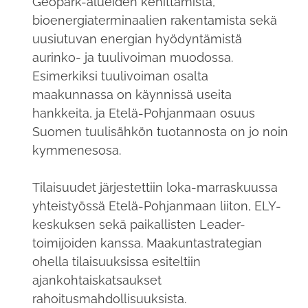
Geopark-alueiden kehittämistä,
bioenergiaterminaalien rakentamista sekä
uusiutuvan energian hyödyntämistä
aurinko- ja tuulivoiman muodossa.
Esimerkiksi tuulivoiman osalta
maakunnassa on käynnissä useita
hankkeita, ja Etelä-Pohjanmaan osuus
Suomen tuulisähkön tuotannosta on jo noin
kymmenesosa.
Tilaisuudet järjestettiin loka-marraskuussa
yhteistyössä Etelä-Pohjanmaan liiton, ELY-
keskuksen sekä paikallisten Leader-
toimijoiden kanssa. Maakuntastrategian
ohella tilaisuuksissa esiteltiin
ajankohtaiskatsaukset
rahoitusmahdollisuuksista.