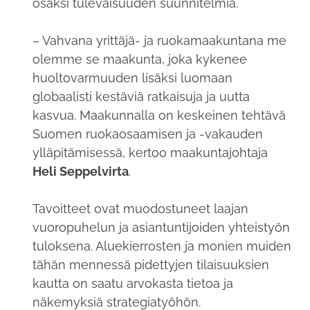
osaksi tulevaisuuden suunnitelmia.
– Vahvana yrittäjä- ja ruokamaakuntana me
olemme se maakunta, joka kykenee
huoltovarmuuden lisäksi luomaan
globaalisti kestäviä ratkaisuja ja uutta
kasvua. Maakunnalla on keskeinen tehtävä
Suomen ruokaosaamisen ja -vakauden
ylläpitämisessä, kertoo maakuntajohtaja
Heli Seppelvirta
.
Tavoitteet ovat muodostuneet laajan
vuoropuhelun ja asiantuntijoiden yhteistyön
tuloksena. Aluekierrosten ja monien muiden
tähän mennessä pidettyjen tilaisuuksien
kautta on saatu arvokasta tietoa ja
näkemyksiä strategiatyöhön.