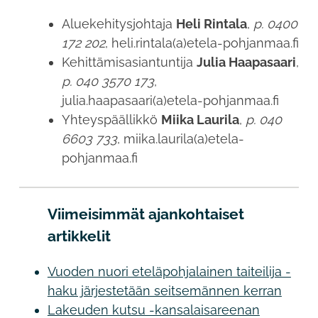
Aluekehitysjohtaja
Heli Rintala
,
p. 0400
172 202
, heli.rintala(a)etela-pohjanmaa.fi
Kehittämisasiantuntija
Julia Haapasaari
,
p. 040 3570 173
,
julia.haapasaari(a)etela-pohjanmaa.fi
Yhteyspäällikkö
Miika Laurila
,
p. 040
6603 733
, miika.laurila(a)etela-
pohjanmaa.fi
Viimeisimmät ajankohtaiset
artikkelit
Vuoden nuori eteläpohjalainen taiteilija -
haku järjestetään seitsemännen kerran
Lakeuden kutsu -kansalaisareenan