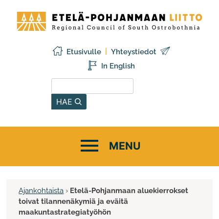
Siirry
Etelä-
sisältöön
Pohjanmaan
liitto
Etusivulle
Yhteystiedot
In English
Hae sivustolta
HAE
Ajankohtaista
›
Etelä-Pohjanmaan aluekierrokset
toivat tilannenäkymiä ja eväitä
maakuntastrategiatyöhön