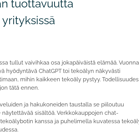
n tuottavuutta
 yrityksissä
sa tullut vaivihkaa osa jokapäiväistä elämää. Vuonn
älyä hyödyntävä ChatGPT toi tekoälyn näkyvästi
timaan, mihin kaikkeen tekoäly pystyy. Todellisuude
jon tätä ennen.
veluiden ja hakukoneiden taustalla se piiloutuu
le näytettävää sisältöä. Verkkokauppojen chat-
 tekoälybotin kanssa ja puhelimella kuvatessa tekoäl
udessa.