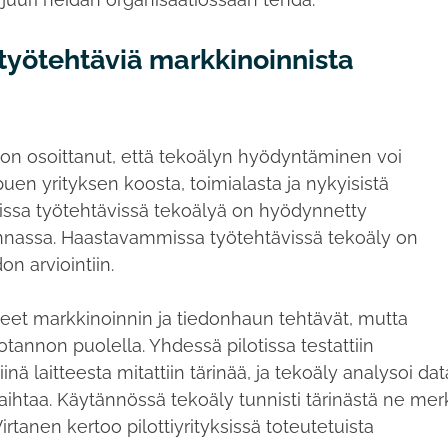
 työtehtäviä markkinoinnista
y on osoittanut, että tekoälyn hyödyntäminen voi
ippuen yrityksen koosta, toimialasta ja nykyisistä
ssa työtehtävissä tekoälyä on hyödynnetty
nnassa. Haastavammissa työtehtävissä tekoäly on
on arviointiin.
leet markkinoinnin ja tiedonhaun tehtävät, mutta
annon puolella. Yhdessä pilotissa testattiin
nä laitteesta mitattiin tärinää, ja tekoäly analysoi da
vaihtaa. Käytännössä tekoäly tunnisti tärinästä ne merk
irtanen kertoo pilottiyrityksissä toteutetuista