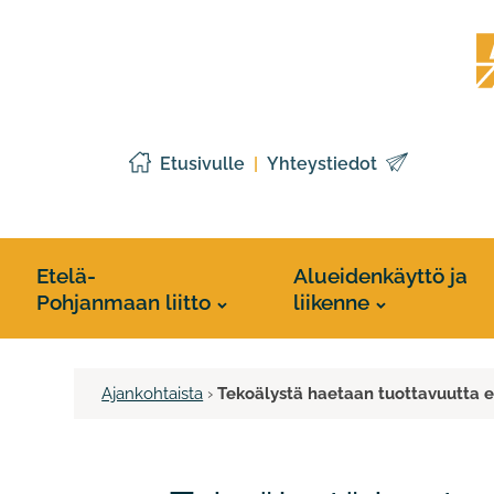
Siirry
Etelä
sisältöön
Pohj
liitto
Etusivulle
Yhteystiedot
Etelä-
Alueidenkäyttö ja
Pohjanmaan liitto
liikenne
Ajankohtaista
›
Tekoälystä haetaan tuottavuutta et