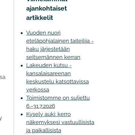
ajankohtaiset
artikkelit
Vuoden nuori
eteläpohjalainen taiteilija -
haku järjestetään
seitsemännen kerran
a
Lakeuden kutsu -
kansalaisareenan
ssa
keskustelu katsottavissa
verkossa
Toimistomme on suljettu
6.–31.7.2026
Kysely auki: kerro
y
näkemyksesi vastuullisista
ja paikallisista