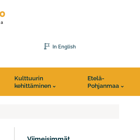
In English
Kulttuurin
Etelä-
kehittäminen
Pohjanmaa
Viimeisimmät