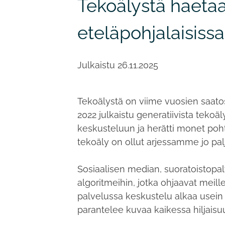
Tekoälystä haetaa
eteläpohjalaisissa
Julkaistu
26.11.2025
Tekoälystä on viime vuosien saatos
2022 julkaistu generatiivista teko
keskusteluun ja herätti monet poh
tekoäly on ollut arjessamme jo pal
Sosiaalisen median, suoratoistopal
algoritmeihin, jotka ohjaavat meil
palvelussa keskustelu alkaa usein
parantelee kuvaa kaikessa hiljaisu