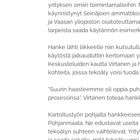
yrityksen omiin toimintamalleihin
käynnistynyt Seinäjoen ammattiko
ja Vaasan yliopiston osatoteuttama 
tarpeista saada käytännön esimer
Hanke lähti liikkeelle niin kutsutul
käytöstä jalkauduttiin kertomaan yri
Keskusteluiden kautta Virtanen ja hä
kohteita, joissa tekoäly voisi tuoda
”Suurin haasteemme oli oppia puh
prosessinsa”, Virtanen toteaa hank
Kartoitustyön pohjalta hankkeeseen v
Pohjanmaata. Ne edustavat useita to
tekoälyn suhteen vaihtelevat. Yri
ja saada selville, mitä tekoäly vois