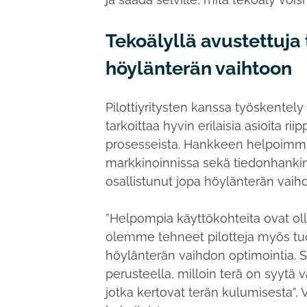
Tekoälyllä avustettuja
höylänterän vaihtoon
Pilottiyritysten kanssa työskentel
tarkoittaa hyvin erilaisia asioita ri
prosesseista. Hankkeen helpoimmi
markkinoinnissa sekä tiedonhanki
osallistunut jopa höylänterän vaihd
”Helpompia käyttökohteita ovat ol
olemme tehneet pilotteja myös tuot
höylänterän vaihdon optimointia. Sii
perusteella, milloin terä on syytä 
jotka kertovat terän kulumisesta”, V