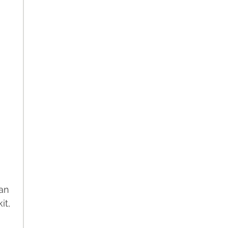
tan
it,