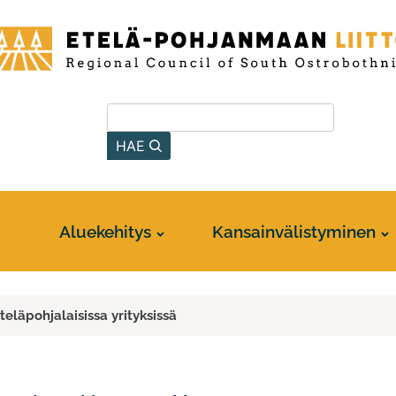
-
anmaan
Hae sivustolta
HAE
Aluekehitys
Kansainvälistyminen
eläpohjalaisissa yrityksissä