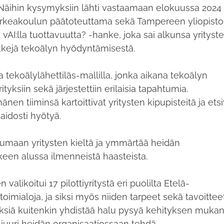
. Näihin kysymyksiin lähti vastaamaan elokuussa 2024
rkeakoulun päätoteuttama sekä Tampereen yliopist
vAI:lla tuottavuutta? -hanke, joka sai alkunsa yrityst
kkejä tekoälyn hyödyntämisestä.
la tekoälylähettiläs-mallilla, jonka aikana tekoälyn
tyksiin sekä järjestettiin erilaisia tapahtumia.
nen tiiminsä kartoittivat yritysten kipupisteitä ja ets
 aidosti hyötyä.
umaan yritysten kieltä ja ymmärtää heidän
keen alussa ilmenneistä haasteista.
alikoitui 17 pilottiyritystä eri puolilta Etelä-
imialoja, ja siksi myös niiden tarpeet sekä tavoittee
tyksiä kuitenkin yhdistää halu pysyä kehityksen muka
i juuri heidän organisaatiossaan tehdä.