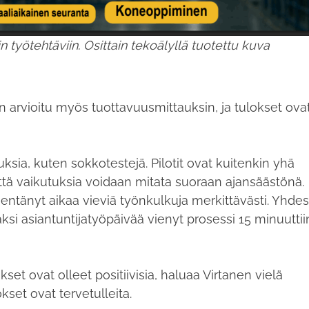
n työtehtäviin. Osittain tekoälyllä tuotettu kuva
n arvioitu myös tuottavuusmittauksin, ja tulokset ova
sia, kuten sokkotestejä. Pilotit ovat kuitenkin yhä
ä vaikutuksia voidaan mitata suoraan ajansäästönä.
hentänyt aikaa vieviä työnkulkuja merkittävästi. Yhde
kaksi asiantuntijatyöpäivää vienyt prosessi 15 minuuttiin
t ovat olleet positiivisia, haluaa Virtanen vielä
okset ovat tervetulleita.