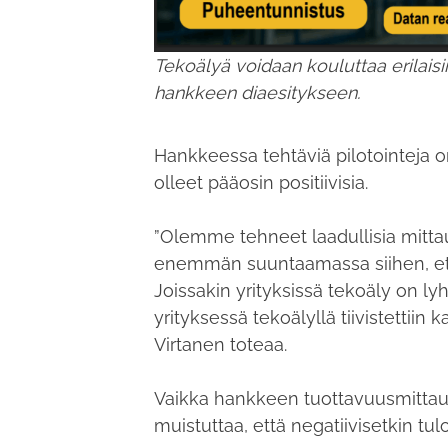
Tekoälyä voidaan kouluttaa erilaisii
hankkeen diaesitykseen.
Hankkeessa tehtäviä pilotointeja o
olleet pääosin positiivisia.
”Olemme tehneet laadullisia mittauk
enemmän suuntaamassa siihen, ett
Joissakin yrityksissä tekoäly on ly
yrityksessä tekoälyllä tiivistettiin 
Virtanen toteaa.
Vaikka hankkeen tuottavuusmittaukse
muistuttaa, että negatiivisetkin tul