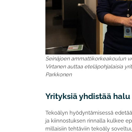
Seinäjoen ammattikorkeakoulun vAI
Virtanen auttaa eteläpohjalaisia yr
Parkkonen
Yrityksiä yhdistää halu
Tekoälyn hyödyntämisessä edetään
ja kiinnostuksen rinnalla kulkee ep
millaisiin tehtäviin tekoäly sove