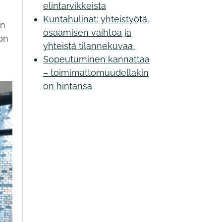
elintarvikkeista
Kuntahulinat: yhteistyötä,
on
osaamisen vaihtoa ja
on
yhteistä tilannekuvaa
Sopeutuminen kannattaa
– toimimattomuudellakin
on hintansa