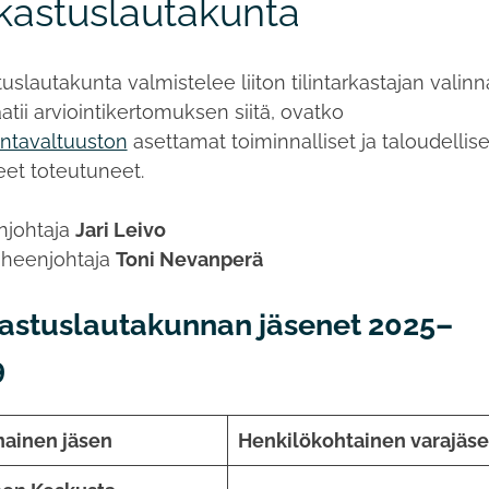
kastuslautakunta
uslautakunta valmistelee liiton tilintarkastajan valin
atii arviointikertomuksen siitä, ovatko
tavaltuuston
asettamat toiminnalliset ja taloudellise
eet toteutuneet.
njohtaja
Jari Leivo
heenjohtaja
Toni Nevanperä
astuslautakunnan jäsenet 2025–
9
nainen jäsen
Henkilökohtainen varajäs