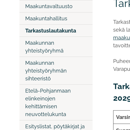
Tar
Maakuntavaltuusto
Maakuntahallitus
Tarkast
sekä la
Tarkastuslautakunta
maakun
Maakunnan
tavoitt
yhteistyöryhmä
Puhee
Maakunnan
Varapu
yhteistyöryhmän
sihteeristö
Tark
Etelä-Pohjanmaan
202
elinkeinojen
kehittämisen
neuvottelukunta
Varsi
Esityslistat, pöytäkirjat ja