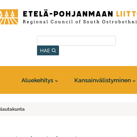
-
anmaan
Hae sivustolta
HAE
Aluekehitys
Kansainvälistyminen
slautakunta