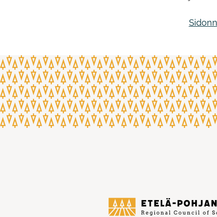
Sidonn
Etelä-
Pohjanmaan