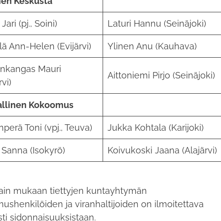
en Keskusta
Jari (pj., Soini)
Laturi Hannu (Seinäjoki)
ä Ann-Helen (Evijärvi)
Ylinen Anu (Kauhava)
nkangas Mauri
Aittoniemi Pirjo (Seinäjoki)
rvi)
allinen Kokoomus
perä Toni (vpj., Teuva)
Jukka Kohtala (Karijoki)
i Sanna (Isokyrö)
Koivukoski Jaana (Alajärvi)
ain mukaan tiettyjen kuntayhtymän
mushenkilöiden ja viranhaltijoiden on ilmoitettava
sti sidonnaisuuksistaan.