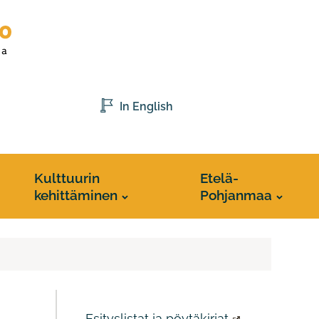
In English
Kulttuurin
Etelä-
kehittäminen
Pohjanmaa
Esityslistat ja pöytäkirjat