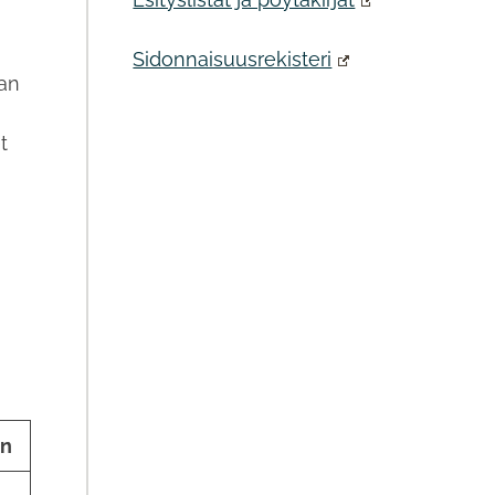
Sidonnaisuusrekisteri
nan
t
en