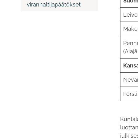
Suom
viranhaltijapäätökset
Leivo 
Mäkel
Penni
(Alajä
Kans
Nevan
Först
Kuntal
luotta
julkise