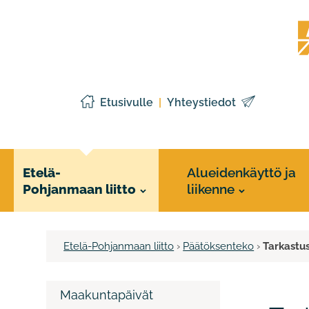
Siirry
Etelä
sisältöön
Pohj
liitto
Etusivulle
Yhteystiedot
Etelä-
Alueidenkäyttö ja
Pohjanmaan liitto
liikenne
Etelä-Pohjanmaan liitto
›
Päätöksenteko
›
Tarkastu
Maakuntapäivät