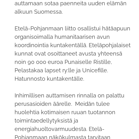
auttamaan sotaa paenneita uuden elämän
alkuun Suomessa.
Etelä-Pohjanmaan liitto osallistui hätäapuun
organisoimalla humanitaarisen avun
koordinointia kuntakentällä. Eteläpohjalaiset
kunnat ovat osoittaneet avusta yhteensä
noin 90 000 euroa Punaiselle Ristille,
Pelastakaa lapset ry:lle ja Unicefille.
Hatunnosto kuntakentälle.
Inhimillisen auttamisen rinnalla on palattu
perusasioiden äärelle. Meidän tulee
huolehtia kotimaisen ruuan tuotannon
toimintaedellytyksistä ja
energiahuoltovarmuudesta. Etelä-
Pohjanmaan näkökulmasta tarvitaan