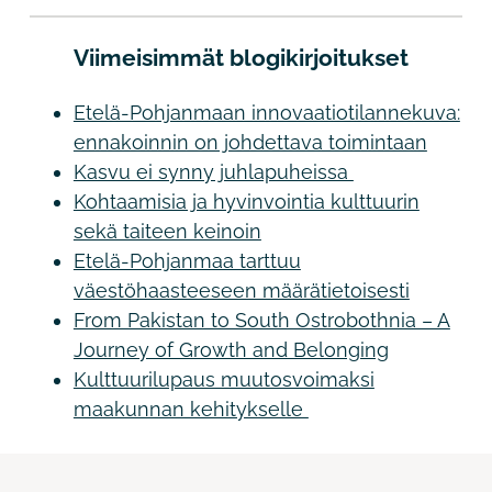
Viimeisimmät blogikirjoitukset
Etelä-Pohjanmaan innovaatiotilannekuva:
ennakoinnin on johdettava toimintaan
Kasvu ei synny juhlapuheissa
Kohtaamisia ja hyvinvointia kulttuurin
sekä taiteen keinoin
Etelä-Pohjanmaa tarttuu
väestöhaasteeseen määrätietoisesti
From Pakistan to South Ostrobothnia – A
Journey of Growth and Belonging
Kulttuurilupaus muutosvoimaksi
maakunnan kehitykselle