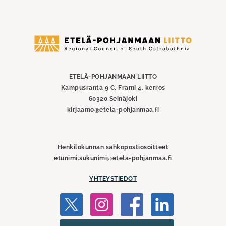
Etelä-
Pohjanmaan
liitto
ETELÄ-POHJANMAAN LIITTO
Kampusranta 9 C, Frami 4. kerros
60320 Seinäjoki
kirjaamo@etela-pohjanmaa.fi
Henkilökunnan sähköpostiosoitteet
etunimi.sukunimi@etela-pohjanmaa.fi
YHTEYSTIEDOT