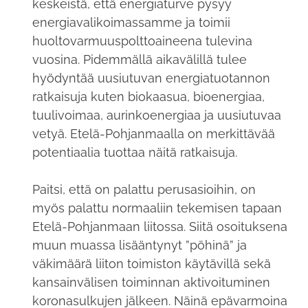
keskeistä, että energiaturve pysyy
energiavalikoimassamme ja toimii
huoltovarmuuspolttoaineena tulevina
vuosina. Pidemmällä aikavälillä tulee
hyödyntää uusiutuvan energiatuotannon
ratkaisuja kuten biokaasua, bioenergiaa,
tuulivoimaa, aurinkoenergiaa ja uusiutuvaa
vetyä. Etelä-Pohjanmaalla on merkittävää
potentiaalia tuottaa näitä ratkaisuja.
Paitsi, että on palattu perusasioihin, on
myös palattu normaaliin tekemisen tapaan
Etelä-Pohjanmaan liitossa. Siitä osoituksena
muun muassa lisääntynyt ”pöhinä” ja
väkimäärä liiton toimiston käytävillä sekä
kansainvälisen toiminnan aktivoituminen
koronasulkujen jälkeen. Näinä epävarmoina