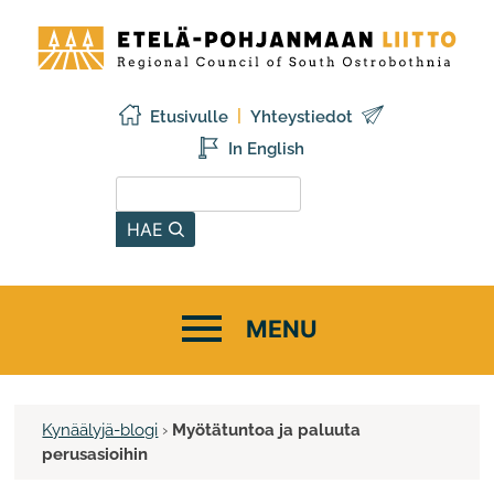
Siirry
Etelä-
sisältöön
Pohjanmaan
liitto
Etusivulle
Yhteystiedot
In English
Hae sivustolta
HAE
Kynäälyjä-blogi
›
Myötätuntoa ja paluuta
perusasioihin