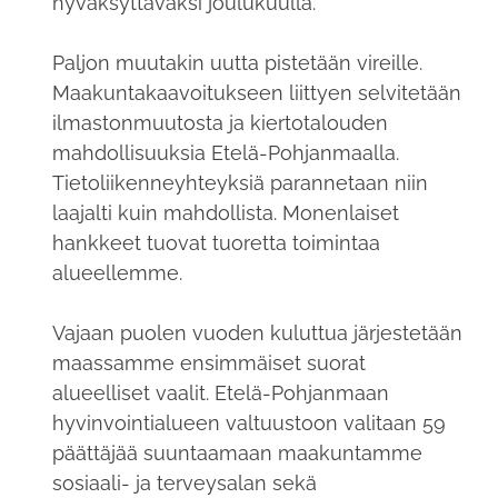
hyväksyttäväksi joulukuulla.
Paljon muutakin uutta pistetään vireille.
Maakuntakaavoitukseen liittyen selvitetään
ilmastonmuutosta ja kiertotalouden
mahdollisuuksia Etelä-Pohjanmaalla.
Tietoliikenneyhteyksiä parannetaan niin
laajalti kuin mahdollista. Monenlaiset
hankkeet tuovat tuoretta toimintaa
alueellemme.
Vajaan puolen vuoden kuluttua järjestetään
maassamme ensimmäiset suorat
alueelliset vaalit. Etelä-Pohjanmaan
hyvinvointialueen valtuustoon valitaan 59
päättäjää suuntaamaan maakuntamme
sosiaali- ja terveysalan sekä