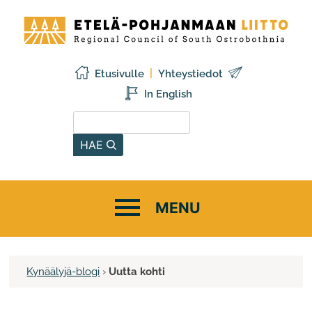
Siirry
Etelä-
sisältöön
Pohjanmaan
liitto
Etusivulle
Yhteystiedot
In English
Hae sivustolta
HAE
Kynäälyjä-blogi
›
Uutta kohti