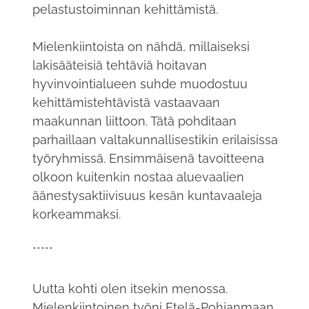
pelastustoiminnan kehittämistä.
Mielenkiintoista on nähdä, millaiseksi
lakisääteisiä tehtäviä hoitavan
hyvinvointialueen suhde muodostuu
kehittämistehtävistä vastaavaan
maakunnan liittoon. Tätä pohditaan
parhaillaan valtakunnallisestikin erilaisissa
työryhmissä. Ensimmäisenä tavoitteena
olkoon kuitenkin nostaa aluevaalien
äänestysaktiivisuus kesän kuntavaaleja
korkeammaksi.
*****
Uutta kohti olen itsekin menossa.
Mielenkiintoinen työni Etelä-Pohjanmaan