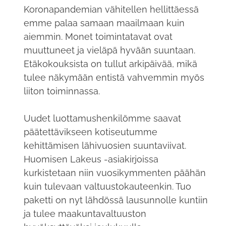
Koronapandemian vähitellen hellittäessä
emme palaa samaan maailmaan kuin
aiemmin. Monet toimintatavat ovat
muuttuneet ja vieläpä hyvään suuntaan.
Etäkokouksista on tullut arkipäivää, mikä
tulee näkymään entistä vahvemmin myös
liiton toiminnassa.
Uudet luottamushenkilömme saavat
päätettävikseen kotiseutumme
kehittämisen lähivuosien suuntaviivat.
Huomisen Lakeus -asiakirjoissa
kurkistetaan niin vuosikymmenten päähän
kuin tulevaan valtuustokauteenkin. Tuo
paketti on nyt lähdössä lausunnolle kuntiin
ja tulee maakuntavaltuuston