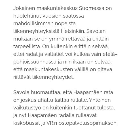
Jokainen maakuntakeskus Suomessa on
huolehtinut vuosien saatossa
mahdollisimman nopeista
liikenneyhteyksistä Helsinkiin. Savolan
mukaan se on ymmärrettävää ja erittäin
tarpeellista. On kuitenkin erittäin selvää,
ettei radat ja valtatiet voi kulkea vain etelä–
pohjoissuunnassa ja niin ikään on selvää,
että maakuntakeskusten välillä on oltava
riittävät liikenneyhteydet.
Savola huomauttaa, että Haapamäen rata
on joskus uhattu laittaa rullalle. Yhteinen
vaikutustyö on kuitenkin tuottanut tulosta,
ja nyt Haapamäen radalla rullaavat
kiskobussit ja VR:n ostopalvelusopimuksen,