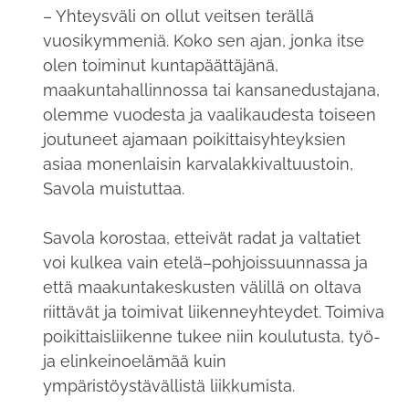
– Yhteysväli on ollut veitsen terällä
vuosikymmeniä. Koko sen ajan, jonka itse
olen toiminut kuntapäättäjänä,
maakuntahallinnossa tai kansanedustajana,
olemme vuodesta ja vaalikaudesta toiseen
joutuneet ajamaan poikittaisyhteyksien
asiaa monenlaisin karvalakkivaltuustoin,
Savola muistuttaa.
Savola korostaa, etteivät radat ja valtatiet
voi kulkea vain etelä–pohjoissuunnassa ja
että maakuntakeskusten välillä on oltava
riittävät ja toimivat liikenneyhteydet. Toimiva
poikittaisliikenne tukee niin koulutusta, työ-
ja elinkeinoelämää kuin
ympäristöystävällistä liikkumista.