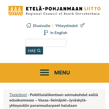
Siirry
Etelä-
sisältöön
Pohjanmaan
liitto
Etusivulle
Yhteystiedot
In English
Hae sivustolta
HAE
Tiedotteet
›
Poikittaisliikenteen solmukohdat esillä
eduskunnassa – Vaasa–Seinäjoki–Jyväskylä-
yhteysvälin parannustarpeet halutaan