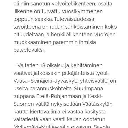
eli niin sanotun velvoiteliikenteen, osalta
liikenne on turvattu vuosikymmenen
loppuun saakka. Tulevaisuudessa
tavoitteena on radan sähköistäminen koko
pituudeltaan ja henkilöliikenteen vuorojen
muokkaaminen paremmin ihmisiä
palvelevaksi.
– Valtatien 18 oikaisu ja kehittäminen
vaativat jatkossakin pitkäjänteistä työtä.
Vaasa–Seinäjoki–Jyväskylä yhteisvälillä on
useita parannuskohteita. Suurimpana
tulppana Etelä-Pohjanmaan ja Keski-
Suomen välillä nykyisellään Väätäiskylän
kautta kiertävä linja ei vastaa käsitystä
valtatiestä vaan vaatii kauan odotetun
Myllymäki–Multia-välin oikaisun, Savola