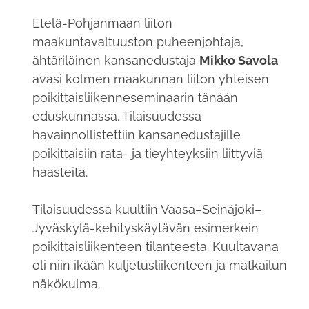
Etelä-Pohjanmaan liiton
maakuntavaltuuston puheenjohtaja,
ähtäriläinen kansanedustaja
Mikko Savola
avasi kolmen maakunnan liiton yhteisen
poikittaisliikenneseminaarin tänään
eduskunnassa. Tilaisuudessa
havainnollistettiin kansanedustajille
poikittaisiin rata- ja tieyhteyksiin liittyviä
haasteita.
Tilaisuudessa kuultiin Vaasa–Seinäjoki–
Jyväskylä-kehityskäytävän esimerkein
poikittaisliikenteen tilanteesta. Kuultavana
oli niin ikään kuljetusliikenteen ja matkailun
näkökulma.