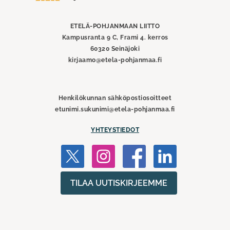
Pohjanmaan
liitto
ETELÄ-POHJANMAAN LIITTO
Kampusranta 9 C, Frami 4. kerros
60320 Seinäjoki
kirjaamo@etela-pohjanmaa.fi
Henkilökunnan sähköpostiosoitteet
etunimi.sukunimi@etela-pohjanmaa.fi
YHTEYSTIEDOT
TILAA UUTISKIRJEEMME