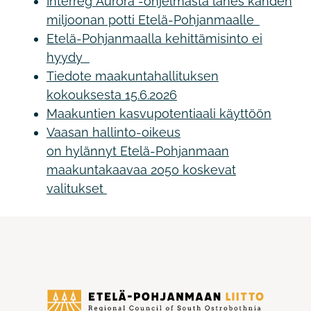
Interreg Aurora -ohjelmasta lähes kahden
miljoonan potti Etelä-Pohjanmaalle
Etelä-Pohjanmaalla kehittämisinto ei
hyydy
Tiedote maakuntahallituksen
kokouksesta 15.6.2026
Maakuntien kasvupotentiaali käyttöön
Vaasan hallinto-oikeus
on hylännyt Etelä-Pohjanmaan
maakuntakaavaa 2050 koskevat
valitukset
Etelä-