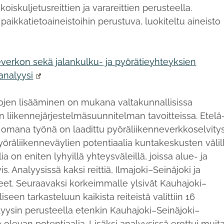
koiskuljetusreittien ja varareittien perusteella.
aikkatietoaineistoihin perustuva, luokiteltu aineisto
erkon sekä jalankulku- ja pyörätieyhteyksien
analyysi
ojen lisääminen on mukana valtakunnallisissa
 liikennejärjestelmäsuunnitelman tavoitteissa. Etelä
 omana työnä on laadittu pyöräliikenneverkkoselvitys
yöräliikenneväylien potentiaalia kuntakeskusten välil
 on eniten lyhyillä yhteysväleillä, joissa alue- ja
s. Analyysissä kaksi reittiä, Ilmajoki–Seinäjoki ja
steet. Seuraavaksi korkeimmalle ylsivät Kauhajoki–
iseen tarkasteluun kaikista reiteistä valittiin 16
alyysin perusteella etenkin Kauhajoki–Seinäjoki–
olevan potentiaalia. Lisäksi analyysissä erottui muit