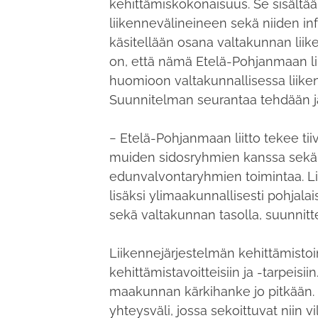
kehittämiskokonaisuus. Se sisältää
liikennevälineineen sekä niiden i
käsitellään osana valtakunnan liik
on, että nämä Etelä-Pohjanmaan li
huomioon valtakunnallisessa liiken
Suunnitelman seurantaa tehdään ja
− Etelä-Pohjanmaan liitto tekee ti
muiden sidosryhmien kanssa sekä
edunvalvontaryhmien toimintaa. L
lisäksi ylimaakunnallisesti pohjal
sekä valtakunnan tasolla, suunnitt
Liikennejärjestelmän kehittämisto
kehittämistavoitteisiin ja -tarpeis
maakunnan kärkihanke jo pitkään.
yhteysväli, jossa sekoittuvat niin 