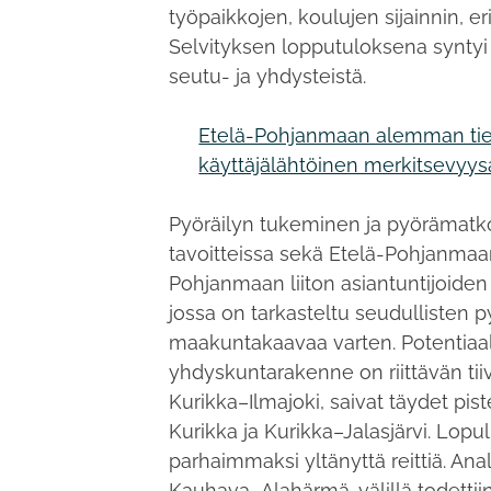
työpaikkojen, koulujen sijainnin, eri
Selvityksen lopputuloksena syntyi p
seutu- ja yhdysteistä.
Etelä-Pohjanmaan alemman tiev
käyttäjälähtöinen merkitsevyys
Pyöräilyn tukeminen ja pyörämatk
tavoitteissa sekä Etelä-Pohjanmaan
Pohjanmaan liiton asiantuntijoiden
jossa on tarkasteltu seudullisten p
maakuntakaavaa varten. Potentiaalia
yhdyskuntarakenne on riittävän tiivi
Kurikka–Ilmajoki, saivat täydet pi
Kurikka ja Kurikka–Jalasjärvi. Lopull
parhaimmaksi yltänyttä reittiä. An
Kauhava–Alahärmä-välillä todettiin 