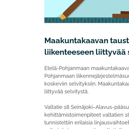
Maakuntakaavan tausta
liikenteeseen liittyvää
Etelä-Pohjanmaan maakuntakaavan 
Pohjanmaan liikennejärjestelmäsuu
koskeviin selvityksiin. Maakuntak
liittyvää selvitystä.
Valtatie 18 Seinäjoki–Alavus-pääsu
kehittämistoimenpiteet valtatien 18
tunnistettiin erilaisia linjausvaiht