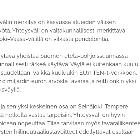
älin merkitys on kasvussa alueiden välisen
tä. Yhteysväli on valtakunnallisesti merkittävä
äjoki–Vaasa-välillä on vilkasta pendelöintiä.
ytävä yhdistää Suomen etelä-pohjoissuunnassa
nnallisesti tärkeä käytävä. Väylä ei kuitenkaan kuulu
uudeltaan, vaikka kuuluukin EU:n TEN-t-verkkoon.
 10 miljardin euron arvosta tavaraa ja reitti onkin yksi
usväyliä.
 ja sen yksi keskeinen osa on Seinäjoki–Tampere-
lä hetkellä vastaa tarpeisiin. Yhteysväli on hyvin
oidaan nopeuttaa. Tilaa tarvitaan myös tavaraliikente
ysten hiilineutraaliustavoitteet edellyttävät osaltaan