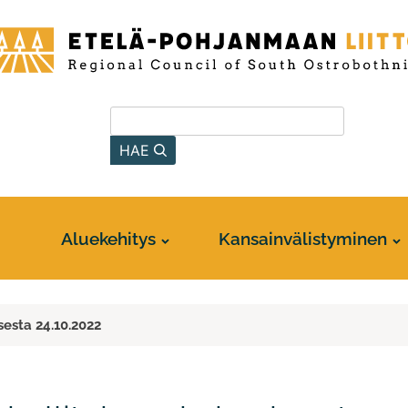
-
anmaan
Hae sivustolta
HAE
Aluekehitys
Kansainvälistyminen
esta 24.10.2022