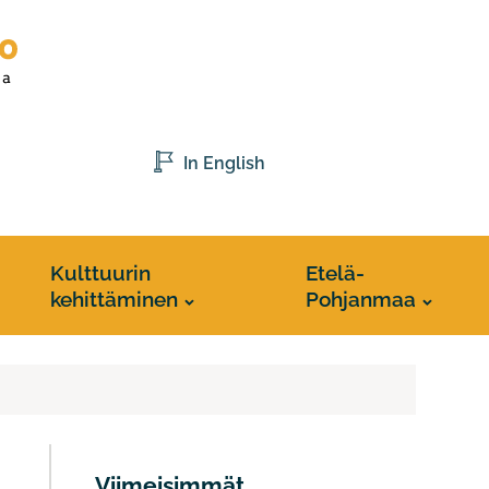
In English
Kulttuurin
Etelä-
kehittäminen
Pohjanmaa
Viimeisimmät