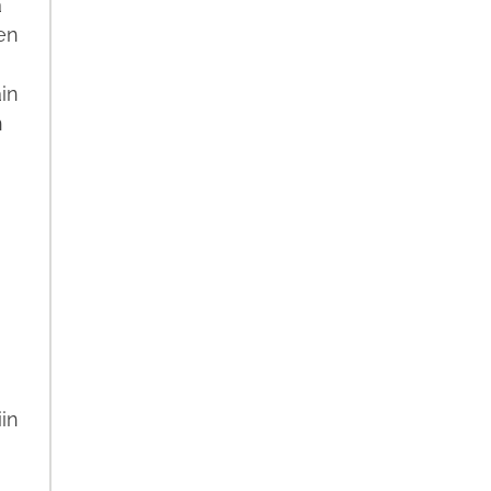
a
en
in
n
iin