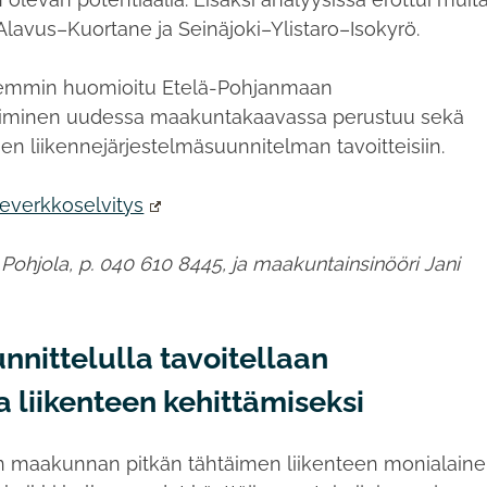
–Alavus–Kuortane ja Seinäjoki–Ylistaro–Isokyrö.
isemmin huomioitu Etelä-Pohjanmaan
oiminen uudessa maakuntakaavassa perustuu sekä
en liikennejärjestelmäsuunnitelman tavoitteisiin.
everkkoselvitys
 Pohjola, p. 040 610 8445, ja maakuntainsinööri Jani
nnittelulla tavoitellaan
a liikenteen kehittämiseksi
n maakunnan pitkän tähtäimen liikenteen monialain