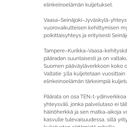
elinkeinoelämän kuljetukset.
Vaasa–Seinäjoki–Jyväskylä-yhteysv
vuorovaikutteisen kehittymisen myö
poikittaisyhteys ja erityisesti Sein
Tampere–Kurikka–Vaasa-kehityskä
pääradan suuntaisesti ja on valtaku
Suomen pääväyläverkkoon koko os
Valtatie 3:lla kuljetetaan vuosittain
elinkeinoelämän tärkeimpiä kuljet
Päärata on osa TEN-t-ydinverkkoa
yhteysväli, jonka palvelutaso ei täl
häiriöherkkä ja sen matka-aikoja v
kasvulle tulevaisuudessa, sillä yrit