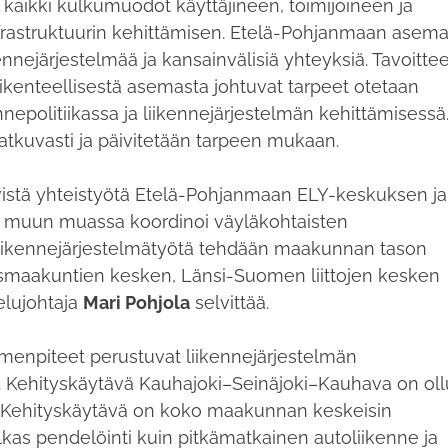
 kaikki kulkumuodot käyttäjineen, toimijoineen ja
nfrastruktuurin kehittämisen. Etelä-Pohjanmaan asem
ennejärjestelmää ja kansainvälisiä yhteyksiä. Tavoitte
ikenteellisestä asemasta johtuvat tarpeet otetaan
nepolitiikassa ja liikennejärjestelmän kehittämisessä
tkuvasti ja päivitetään tarpeen mukaan.
ivistä yhteistyötä Etelä-Pohjanmaan ELY-keskuksen ja
 muun muassa koordinoi väyläkohtaisten
iikennejärjestelmätyötä tehdään maakunnan tason
aismaakuntien kesken, Länsi-Suomen liittojen kesken
elujohtaja
Mari Pohjola
selvittää.
imenpiteet perustuvat liikennejärjestelmän
iin. Kehityskäytävä Kauhajoki–Seinäjoki–Kauhava on oll
 Kehityskäytävä on koko maakunnan keskeisin
vilkas pendelöinti kuin pitkämatkainen autoliikenne ja