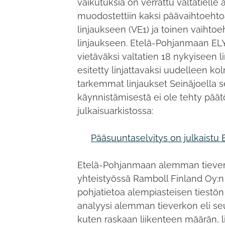
vaikutuksia on verrattu valtatielle 
muodostettiin kaksi päävaihtoehto
linjaukseen (VE1) ja toinen vaiht
linjaukseen. Etelä-Pohjanmaan ELY
vietäväksi valtatien 18 nykyiseen 
esitetty linjattavaksi uudelleen k
tarkemmat linjaukset Seinäjoella s
käynnistämisestä ei ole tehty päät
julkaisuarkistossa:
Pääsuuntaselvitys on julkaistu
Etelä-Pohjanmaan alemman tiever
yhteistyössä Ramboll Finland Oy:n 
pohjatietoa alempiasteisen tiestön 
analyysi alemman tieverkon eli seu
kuten raskaan liikenteen määrän, 