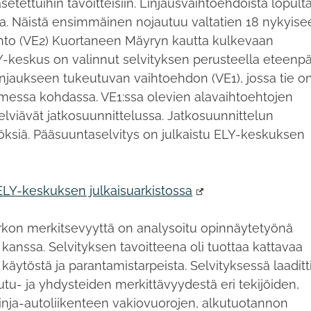
asetettuihin tavoitteisiin. Linjausvaihtoehdoista lopult
a. Näistä ensimmäinen nojautuu valtatien 18 nykyise
oehto (VE2) Kuortaneen Mäyryn kautta kulkevaan
-keskus on valinnut selvityksen perusteella eteenpä
linjaukseen tukeutuvan vaihtoehdon (VE1), jossa tie o
olmessa kohdassa. VE1:ssa olevien alavaihtoehtojen
elviävät jatkosuunnittelussa. Jatkosuunnittelun
öksiä. Pääsuuntaselvitys on julkaistu ELY-keskuksen
 ELY-keskuksen julkaisuarkistossa
kon merkitsevyyttä on analysoitu opinnäytetyönä
kanssa. Selvityksen tavoitteena oli tuottaa kattavaa
käytöstä ja parantamistarpeista. Selvityksessä laaditt
tu- ja yhdysteiden merkittävyydestä eri tekijöiden,
linja-autoliikenteen vakiovuorojen, alkutuotannon