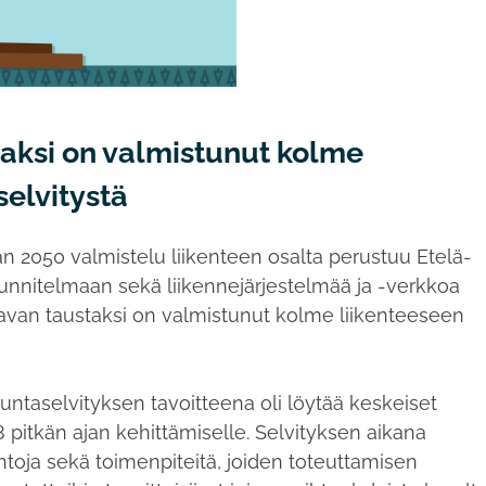
ksi on valmistunut kolme
 selvitystä
2050 valmistelu liikenteen osalta perustuu Etelä-
nnitelmaan sekä liikennejärjestelmää ja -verkkoa
aavan taustaksi on valmistunut kolme liikenteeseen
untaselvityksen tavoitteena oli löytää keskeiset
 pitkän ajan kehittämiselle. Selvityksen aikana
oehtoja sekä toimenpiteitä, joiden toteuttamisen