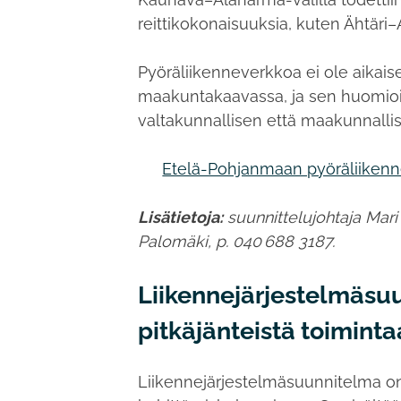
reittikokonaisuuksia, kuten Ähtäri
Pyöräliikenneverkkoa ei ole aika
maakuntakaavassa, ja sen huomi
valtakunnallisen että maakunnallis
Etelä-Pohjanmaan pyöräliikenn
Lisätietoja:
suunnittelujohtaja Mari
Palomäki, p. 040 688 3187.
Liikennejärjestelmäsuu
pitkäjänteistä toiminta
Liikennejärjestelmäsuunnitelma o