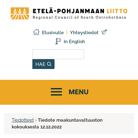
Siirry
Etelä-
sisältöön
Pohjanmaan
liitto
Etusivulle
Yhteystiedot
In English
Hae sivustolta
HAE
Tiedotteet
›
Tiedote maakuntavaltuuston
kokouksesta 12.12.2022