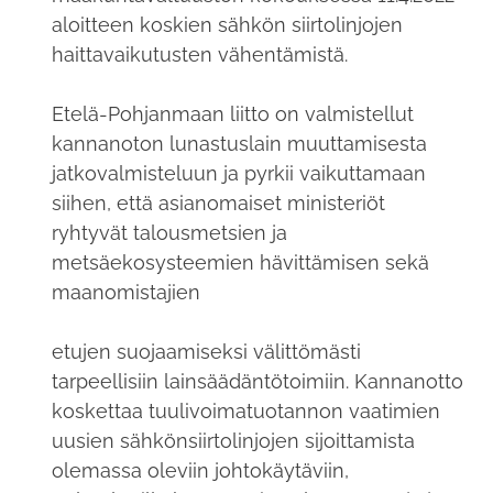
aloitteen koskien sähkön siirtolinjojen
haittavaikutusten vähentämistä.
Etelä-Pohjanmaan liitto on valmistellut
kannanoton lunastuslain muuttamisesta
jatkovalmisteluun ja pyrkii vaikuttamaan
siihen, että asianomaiset ministeriöt
ryhtyvät talousmetsien ja
metsäekosysteemien hävittämisen sekä
maanomistajien
etujen suojaamiseksi välittömästi
tarpeellisiin lainsäädäntötoimiin. Kannanotto
koskettaa tuulivoimatuotannon vaatimien
uusien sähkönsiirtolinjojen sijoittamista
olemassa oleviin johtokäytäviin,