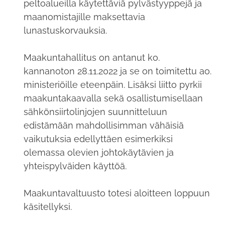
peltoalueilla käytettäviä pylvästyyppejä ja
maanomistajille maksettavia
lunastuskorvauksia.
Maakuntahallitus on antanut ko.
kannanoton 28.11.2022 ja se on toimitettu ao.
ministeriöille eteenpäin. Lisäksi liitto pyrkii
maakuntakaavalla sekä osallistumisellaan
sähkönsiirtolinjojen suunnitteluun
edistämään mahdollisimman vähäisiä
vaikutuksia edellyttäen esimerkiksi
olemassa olevien johtokäytävien ja
yhteispylväiden käyttöä.
Maakuntavaltuusto totesi aloitteen loppuun
käsitellyksi.