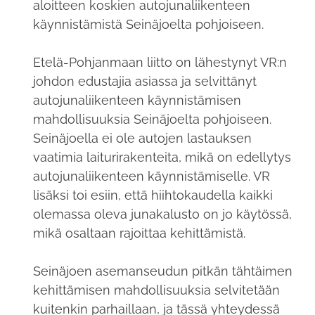
aloitteen koskien autojunaliikenteen
käynnistämistä Seinäjoelta pohjoiseen.
Etelä-Pohjanmaan liitto on lähestynyt VR:n
johdon edustajia asiassa ja selvittänyt
autojunaliikenteen käynnistämisen
mahdollisuuksia Seinäjoelta pohjoiseen.
Seinäjoella ei ole autojen lastauksen
vaatimia laiturirakenteita, mikä on edellytys
autojunaliikenteen käynnistämiselle. VR
lisäksi toi esiin, että hiihtokaudella kaikki
olemassa oleva junakalusto on jo käytössä,
mikä osaltaan rajoittaa kehittämistä.
Seinäjoen asemanseudun pitkän tähtäimen
kehittämisen mahdollisuuksia selvitetään
kuitenkin parhaillaan, ja tässä yhteydessä