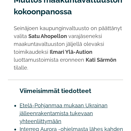
kokoonpanossa
Seinäjoen kaupunginvaltuusto on päättänyt
valita
Satu Ahopellon
varajäseneksi
maakuntavaltuuston jäljellä olevaksi
toimikaudeksi
Ilmari Ylä-Aution
luottamustoimista eronneen
Kati
Särmön
tilalle.
Viimeisimmät tiedotteet
Etelä-Pohjanmaa mukaan Ukrainan
jälleenrakentamista tukevaan
yhteenliittymään
Interreg Aurora -ohjelmasta lähes kahden