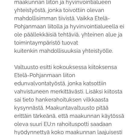
maakunnan liiton ja hyvinvointialueen
yhteistyöstä, jonka toivottiin olevan
mahdollisimman tiivistä. Vaikka Etelä-
Pohjanmaan liitolla ja hyvinvointialueella ei
ole päällekkäisiä tehtäviä, yhteinen alue ja
toimintaympäristö tuovat
kuitenkin mahdollisuuksia yhteistyölle.
Valtuusto esitti kokouksessa kiitoksensa
Etelä-Pohjanmaan liiton
edunvalvontatyöstä, jonka katsottiin
vahvistuneen merkittävästi. Lisäksi kiitosta
sai tieto hankerahoituksen vilkkaasta
kysynnästä. Maakuntavaltuusto pitää
erittäin tärkeänä, että maakunnan käytössä
oleva suuri EU:n rahoituspotti saadaan
hyödynnettyä koko maakunnan laajuisesti