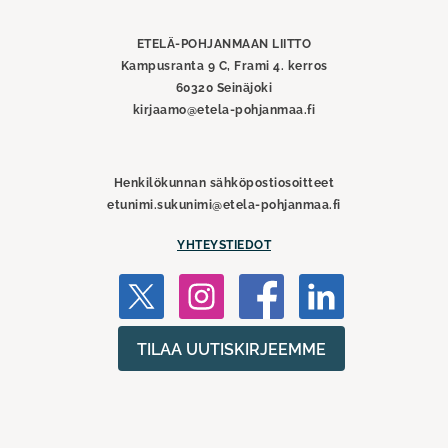
Pohjanmaan
liitto
ETELÄ-POHJANMAAN LIITTO
Kampusranta 9 C, Frami 4. kerros
60320 Seinäjoki
kirjaamo@etela-pohjanmaa.fi
Henkilökunnan sähköpostiosoitteet
etunimi.sukunimi@etela-pohjanmaa.fi
YHTEYSTIEDOT
TILAA UUTISKIRJEEMME