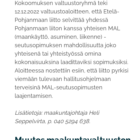
Kokoomuksen valtuustoryhmä teki
12.12.2022 valtuustoaloitteen, että Etelä-
Pohjanmaan liitto selvittää yhdessä
Pohjanmaan liiton kanssa yhteisen MAL
(maankäyttö, asuminen, liikenne) -
seutusopimuksen mahdollisuutta joko
yhteisenä tai yhteistyössä omina
kokonaisuuksina laadittaviksi sopimuksiksi.
Aloitteessa nostettiin esiin, että liitto pyrkisi
viemään tulevaan hallitusohjelmaan
terveisinä MAL-seutusopimusten
laajentamisen.
Lisätietoja: maakuntajohtaja Heli
Seppelvirta, p. 040 5294 638.
Muutos maakuntavaltuuston