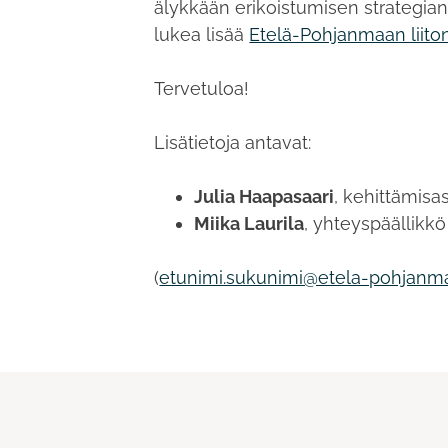
älykkään erikoistumisen strategia
lukea lisää
Etelä-Pohjanmaan liiton
Tervetuloa!
Lisätietoja antavat:
Julia Haapasaari
, kehittämisas
Miika Laurila
, yhteyspäällikkö
(
etunimi.sukunimi@etela-pohjanma