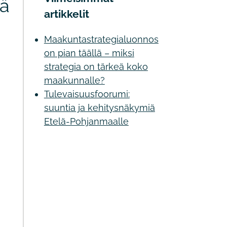
iä
artikkelit
Maakuntastrategialuonnos
on pian täällä – miksi
strategia on tärkeä koko
maakunnalle?
Tulevaisuusfoorumi:
suuntia ja kehitysnäkymiä
Etelä-Pohjanmaalle