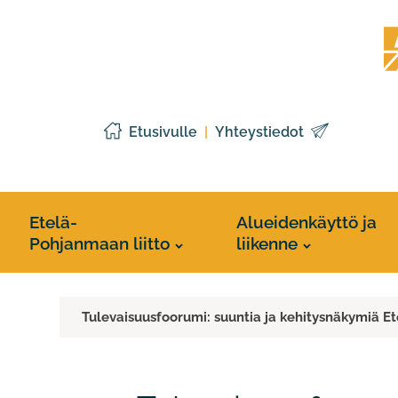
Siirry
Etelä
sisältöön
Pohj
liitto
Etusivulle
Yhteystiedot
Etelä-
Alueidenkäyttö ja
Pohjanmaan liitto
liikenne
Tulevaisuusfoorumi: suuntia ja kehitysnäkymiä E