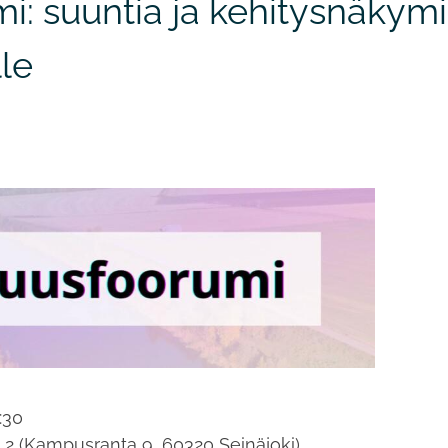
i: suuntia ja kehitysnäkym
le
:30
o 2 (Kampusranta 9, 60320 Seinäjoki)