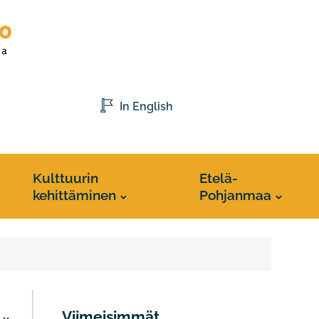
In English
Kulttuurin
Etelä-
kehittäminen
Pohjanmaa
Viimeisimmät