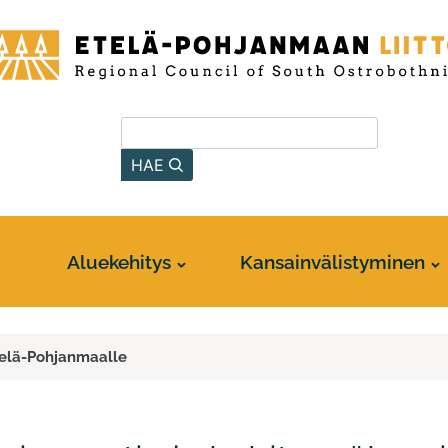
-
anmaan
Hae sivustolta
HAE
Aluekehitys
Kansainvälistyminen
telä-Pohjanmaalle