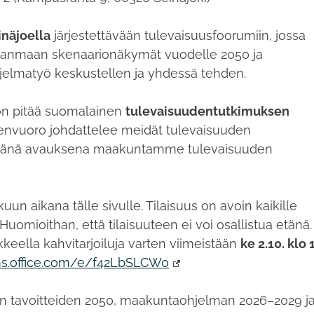
inäjoella
järjestettävään tulevaisuusfoorumiin, jossa
hjanmaan skenaarionäkymät vuodelle 2050 ja
jelmatyö keskustellen ja yhdessä tehden.
n pitää suomalainen
tulevaisuudentutkimuksen
envuoro johdattelee meidät tulevaisuuden
elevänä avauksena maakuntamme tulevaisuuden
un aikana tälle sivulle. Tilaisuus on avoin kaikille
Huomioithan, että tilaisuuteen ei voi osallistua etänä.
ella kahvitarjoiluja varten viimeistään
ke 2.10. klo 
rms.office.com/e/f42LbSLCW0
in tavoitteiden 2050, maakuntaohjelman 2026–2029 j