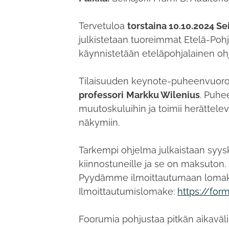
Tervetuloa
torstaina 10.10.2024 Se
julkistetaan tuoreimmat Etelä-Po
käynnistetään eteläpohjalainen oh
Tilaisuuden keynote-puheenvuoro
professori
Markku Wilenius
. Puhe
muutoskuluihin ja toimii herätt
näkymiin.
Tarkempi ohjelma julkaistaan syysku
kiinnostuneille ja se on maksuton. 
Pyydämme ilmoittautumaan lomakke
Ilmoittautumislomake:
https://fo
Foorumia pohjustaa pitkän aikaväl