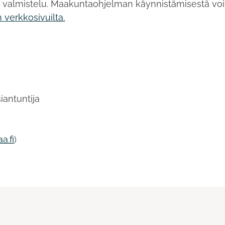
n valmistelu. Maakuntaohjelman käynnistämisestä voi
 verkkosivuilta.
iantuntija
a.fi
)