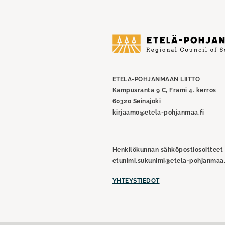
Etelä-
Pohjanmaan
liitto
ETELÄ-POHJANMAAN LIITTO
Kampusranta 9 C, Frami 4. kerros
60320 Seinäjoki
kirjaamo@etela-pohjanmaa.fi
Henkilökunnan sähköpostiosoitteet
etunimi.sukunimi@etela-pohjanmaa.
YHTEYSTIEDOT