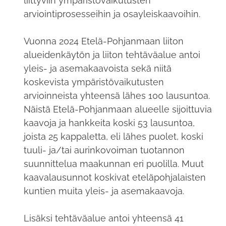
liittyviin ympäristövaikutusten
arviointiprosesseihin ja osayleiskaavoihin.
Vuonna 2024 Etelä-Pohjanmaan liiton
alueidenkäytön ja liiton tehtäväalue antoi
yleis- ja asemakaavoista sekä niitä
koskevista ympäristövaikutusten
arvioinneista yhteensä lähes 100 lausuntoa.
Näistä Etelä-Pohjanmaan alueelle sijoittuvia
kaavoja ja hankkeita koski 53 lausuntoa,
joista 25 kappaletta, eli lähes puolet, koski
tuuli- ja/tai aurinkovoiman tuotannon
suunnittelua maakunnan eri puolilla. Muut
kaavalausunnot koskivat eteläpohjalaisten
kuntien muita yleis- ja asemakaavoja.
Lisäksi tehtäväalue antoi yhteensä 41