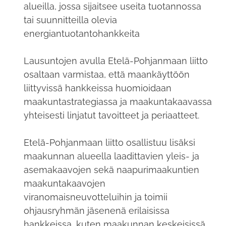
alueilla, jossa sijaitsee useita tuotannossa
tai suunnitteilla olevia
energiantuotantohankkeita
Lausuntojen avulla Etelä-Pohjanmaan liitto
osaltaan varmistaa, että maankäyttöön
liittyvissä hankkeissa huomioidaan
maakuntastrategiassa ja maakuntakaavassa
yhteisesti linjatut tavoitteet ja periaatteet.
Etelä-Pohjanmaan liitto osallistuu lisäksi
maakunnan alueella laadittavien yleis- ja
asemakaavojen sekä naapurimaakuntien
maakuntakaavojen
viranomaisneuvotteluihin ja toimii
ohjausryhmän jäsenenä erilaisissa
hankkeissa, kuten maakunnan keskeisissä