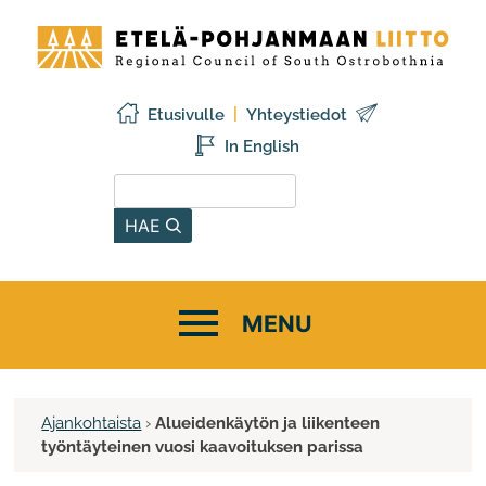
Siirry
Etelä-
sisältöön
Pohjanmaan
liitto
Etusivulle
Yhteystiedot
In English
Hae sivustolta
HAE
Ajankohtaista
›
Alueidenkäytön ja liikenteen
työntäyteinen vuosi kaavoituksen parissa