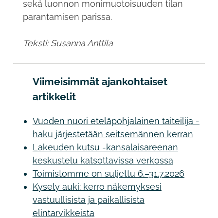
sekä luonnon monimuotoisuuden tilan
parantamisen parissa.
Teksti: Susanna Anttila
Viimeisimmät ajankohtaiset
artikkelit
Vuoden nuori eteläpohjalainen taiteilija -
haku järjestetään seitsemännen kerran
Lakeuden kutsu -kansalaisareenan
keskustelu katsottavissa verkossa
Toimistomme on suljettu 6.–31.7.2026
Kysely auki: kerro näkemyksesi
vastuullisista ja paikallisista
elintarvikkeista