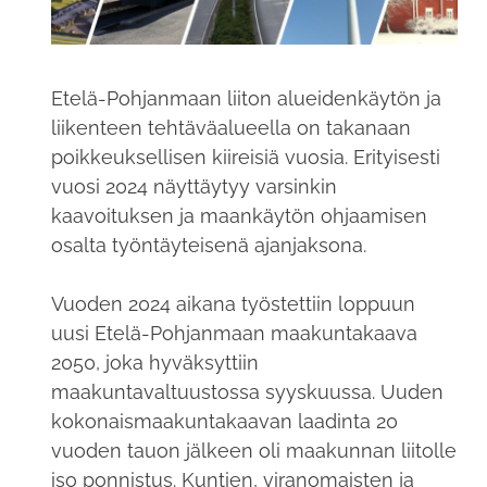
Etelä-Pohjanmaan liiton alueidenkäytön ja
liikenteen tehtäväalueella on takanaan
poikkeuksellisen kiireisiä vuosia. Erityisesti
vuosi 2024 näyttäytyy varsinkin
kaavoituksen ja maankäytön ohjaamisen
osalta työntäyteisenä ajanjaksona.
Vuoden 2024 aikana työstettiin loppuun
uusi Etelä-Pohjanmaan maakuntakaava
2050, joka hyväksyttiin
maakuntavaltuustossa syyskuussa. Uuden
kokonaismaakuntakaavan laadinta 20
vuoden tauon jälkeen oli maakunnan liitolle
iso ponnistus. Kuntien, viranomaisten ja