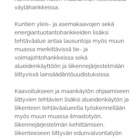
väylähankkeissa.
Kuntien yleis- ja asemakaavojen sekä
energiantuotantohankkeiden lisäksi
tehtäväalue antaa lausuntoja myös muun
muassa merkittävissä tie- ja
voimajohtohankkeissa sekä
alueidenkäyttöön ja liikennejärjestelmään
liittyvissä lainsäädäntöuudistuksissa.
Kaavoitukseen ja maankäytön ohjaamiseen
liittyvien tehtävien lisäksi alueidenkäytön ja
liikenteen tehtäväalueella työskennellään
myös muun muassa ilmastotyön,
liikennejärjestelmän kehittämisen,
liikenteeseen liittyvän edunvalvontatyön