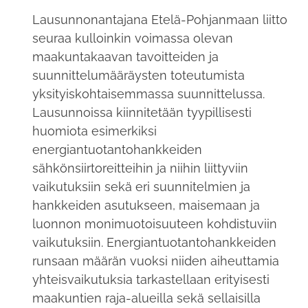
Lausunnonantajana Etelä-Pohjanmaan liitto
seuraa kulloinkin voimassa olevan
maakuntakaavan tavoitteiden ja
suunnittelumääräysten toteutumista
yksityiskohtaisemmassa suunnittelussa.
Lausunnoissa kiinnitetään tyypillisesti
huomiota esimerkiksi
energiantuotantohankkeiden
sähkönsiirtoreitteihin ja niihin liittyviin
vaikutuksiin sekä eri suunnitelmien ja
hankkeiden asutukseen, maisemaan ja
luonnon monimuotoisuuteen kohdistuviin
vaikutuksiin. Energiantuotantohankkeiden
runsaan määrän vuoksi niiden aiheuttamia
yhteisvaikutuksia tarkastellaan erityisesti
maakuntien raja-alueilla sekä sellaisilla