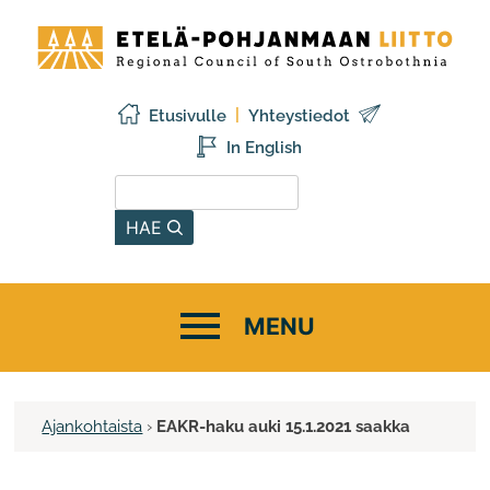
Siirry
Etelä-
sisältöön
Pohjanmaan
liitto
Etusivulle
Yhteystiedot
In English
Hae sivustolta
HAE
Ajankohtaista
›
EAKR-haku auki 15.1.2021 saakka