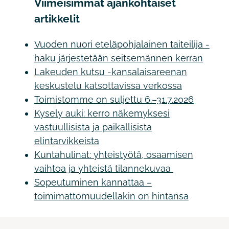
Viimeisimmät ajankohtaiset
artikkelit
Vuoden nuori eteläpohjalainen taiteilija -
haku järjestetään seitsemännen kerran
Lakeuden kutsu -kansalaisareenan
keskustelu katsottavissa verkossa
Toimistomme on suljettu 6.–31.7.2026
Kysely auki: kerro näkemyksesi
vastuullisista ja paikallisista
elintarvikkeista
Kuntahulinat: yhteistyötä, osaamisen
vaihtoa ja yhteistä tilannekuvaa
Sopeutuminen kannattaa –
toimimattomuudellakin on hintansa