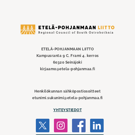
Etelä-
Pohjanmaan
liitto
ETELÄ-POHJANMAAN LIITTO
Kampusranta 9 C, Frami 4. kerros
60320 Seinäjoki
kirjaamo@etela-pohjanmaa.fi
Henkilökunnan sähköpostiosoitteet
etunimi.sukunimi@etela-pohjanmaa.fi
YHTEYSTIEDOT