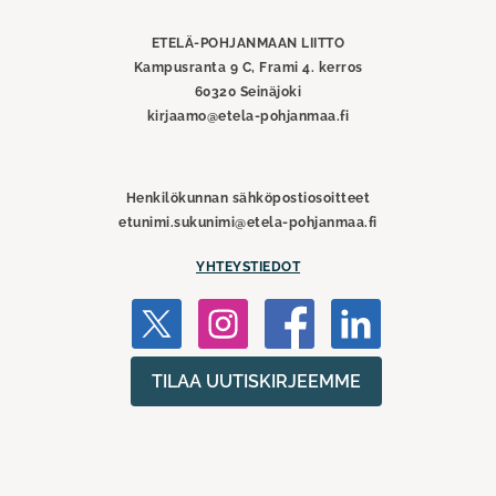
liitto
ETELÄ-POHJANMAAN LIITTO
Kampusranta 9 C, Frami 4. kerros
60320 Seinäjoki
kirjaamo@etela-pohjanmaa.fi
Henkilökunnan sähköpostiosoitteet
etunimi.sukunimi@etela-pohjanmaa.fi
YHTEYSTIEDOT
TILAA UUTISKIRJEEMME