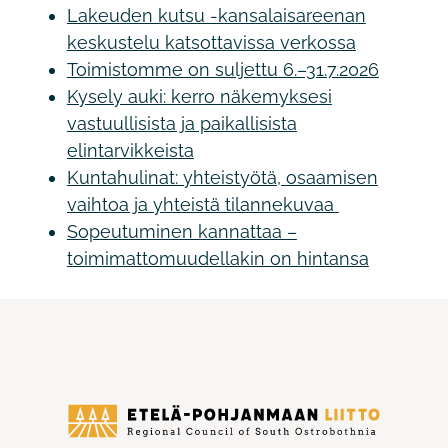
Lakeuden kutsu -kansalaisareenan
keskustelu katsottavissa verkossa
Toimistomme on suljettu 6.–31.7.2026
Kysely auki: kerro näkemyksesi
vastuullisista ja paikallisista
elintarvikkeista
Kuntahulinat: yhteistyötä, osaamisen
vaihtoa ja yhteistä tilannekuvaa
Sopeutuminen kannattaa –
toimimattomuudellakin on hintansa
Etelä-
Pohjanmaan