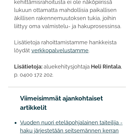
kehittämisrahoitusta ei ole näköpiirissä
lukuun ottamatta mahdollisia paikallisen
äkillisen rakennemuutoksen tukia, joihin
liittyy oma valmistelu- ja hakuprosessinsa.
Lisätietoja rahoittamistamme hankkeista
löydät
verkkopalvelustamme
.
Lisätietoja:
aluekehitysjohtaja
Heli Rintala
,
p. 0400 172 202.
Viimeisimmät ajankohtaiset
artikkelit
Vuoden nuori eteläpohjalainen taiteilija -
haku järjestetään seitsemännen kerran