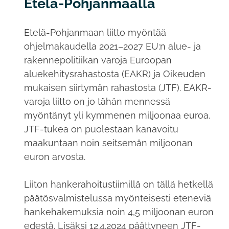
Etelä-Pohjanmaalla
Etelä-Pohjanmaan liitto myöntää
ohjelmakaudella 2021–2027 EU:n alue- ja
rakennepolitiikan varoja Euroopan
aluekehitysrahastosta (EAKR) ja Oikeuden
mukaisen siirtymän rahastosta (JTF). EAKR-
varoja liitto on jo tähän mennessä
myöntänyt yli kymmenen miljoonaa euroa.
JTF-tukea on puolestaan kanavoitu
maakuntaan noin seitsemän miljoonan
euron arvosta.
Liiton hankerahoitustiimillä on tällä hetkellä
päätösvalmistelussa myönteisesti eteneviä
hankehakemuksia noin 4,5 miljoonan euron
edestä. Lisäksi 12.4.2024 päättyneen JTF-