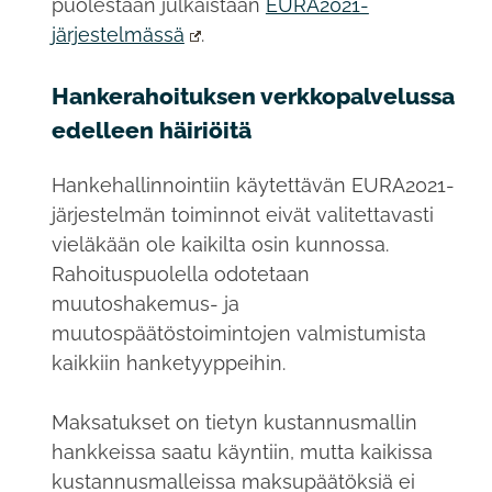
puolestaan julkaistaan
EURA2021-
järjestelmässä
.
Hankerahoituksen verkkopalvelussa
edelleen häiriöitä
Hankehallinnointiin käytettävän EURA2021-
järjestelmän toiminnot eivät valitettavasti
vieläkään ole kaikilta osin kunnossa.
Rahoituspuolella odotetaan
muutoshakemus- ja
muutospäätöstoimintojen valmistumista
kaikkiin hanketyyppeihin.
Maksatukset on tietyn kustannusmallin
hankkeissa saatu käyntiin, mutta kaikissa
kustannusmalleissa maksupäätöksiä ei