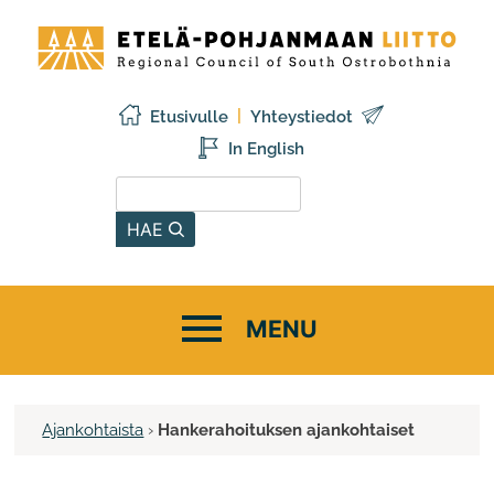
Siirry
Etelä-
sisältöön
Pohjanmaan
liitto
Etusivulle
Yhteystiedot
In English
Hae sivustolta
HAE
Ajankohtaista
›
Hankerahoituksen ajankohtaiset