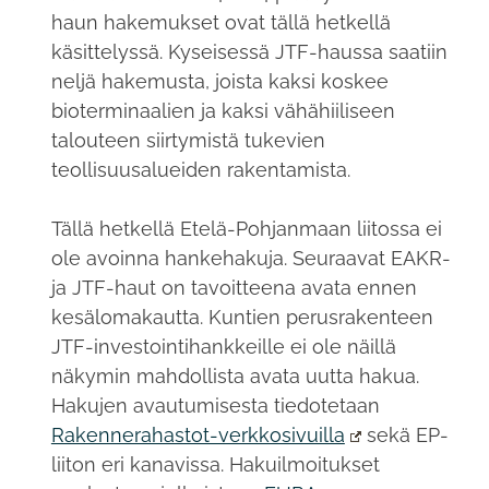
haun hakemukset ovat tällä hetkellä
käsittelyssä. Kyseisessä JTF-haussa saatiin
neljä hakemusta, joista kaksi koskee
bioterminaalien ja kaksi vähähiiliseen
talouteen siirtymistä tukevien
teollisuusalueiden rakentamista.
Tällä hetkellä Etelä-Pohjanmaan liitossa ei
ole avoinna hankehakuja. Seuraavat EAKR-
ja JTF-haut on tavoitteena avata ennen
kesälomakautta. Kuntien perusrakenteen
JTF-investointihankkeille ei ole näillä
näkymin mahdollista avata uutta hakua.
Hakujen avautumisesta tiedotetaan
Rakennerahastot-verkkosivuilla
sekä EP-
liiton eri kanavissa. Hakuilmoitukset