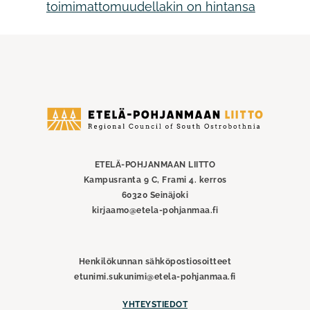
toimimattomuudellakin on hintansa
Etelä-
Pohjanmaan
liitto
ETELÄ-POHJANMAAN LIITTO
Kampusranta 9 C, Frami 4. kerros
60320 Seinäjoki
kirjaamo@etela-pohjanmaa.fi
Henkilökunnan sähköpostiosoitteet
etunimi.sukunimi@etela-pohjanmaa.fi
YHTEYSTIEDOT