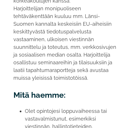
korkeakoulujen kanssa.
Harjoittelijan monipuoliseen
tehtäväkenttään kuuluu mm. Länsi-
Suomen kannalta keskeisiin EU-aiheisiin
keskittyvästä tiedotuspalvelusta
vastaaminen, ulkoisen viestinnän
suunnittelu ja toteutus, mm. verkkosivujen
ja sosiaalisen median osalta. Harjoittelija
osallistuu seminaareihin ja tilaisuuksiin ja
laatii tapahtumaraportteja sekä avustaa
muissa yleisissä toimistotöissä.
Mitä haemme:
Olet opintojesi loppuvaiheessa tai
vastavalmistunut, esimerkiksi
viestinnän, hallintotieteiden,