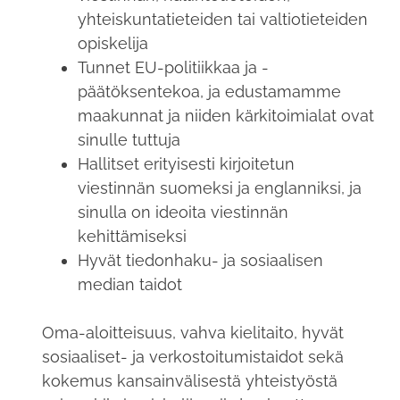
yhteiskuntatieteiden tai valtiotieteiden
opiskelija
Tunnet EU-politiikkaa ja -
päätöksentekoa, ja edustamamme
maakunnat ja niiden kärkitoimialat ovat
sinulle tuttuja
Hallitset erityisesti kirjoitetun
viestinnän suomeksi ja englanniksi, ja
sinulla on ideoita viestinnän
kehittämiseksi
Hyvät tiedonhaku- ja sosiaalisen
median taidot
Oma-aloitteisuus, vahva kielitaito, hyvät
sosiaaliset- ja verkostoitumistaidot sekä
kokemus kansainvälisestä yhteistyöstä