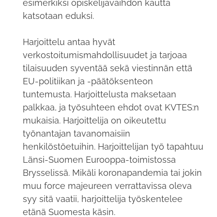
esimerkiksi opiskelijavaihdon kautta
katsotaan eduksi.
Harjoittelu antaa hyvät
verkostoitumismahdollisuudet ja tarjoaa
tilaisuuden syventää sekä viestinnän että
EU-politiikan ja -päätöksenteon
tuntemusta. Harjoittelusta maksetaan
palkkaa, ja työsuhteen ehdot ovat KVTES:n
mukaisia. Harjoittelija on oikeutettu
työnantajan tavanomaisiin
henkilöstöetuihin. Harjoittelijan työ tapahtuu
Länsi-Suomen Eurooppa-toimistossa
Brysselissä. Mikäli koronapandemia tai jokin
muu force majeureen verrattavissa oleva
syy sitä vaatii, harjoittelija työskentelee
etänä Suomesta käsin.