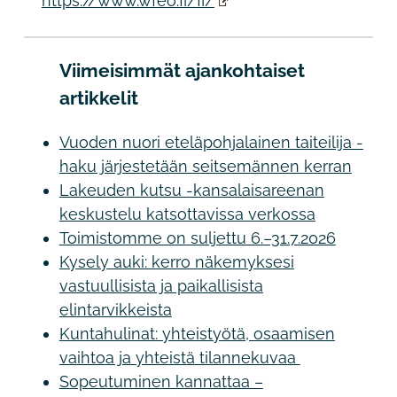
https://www.wfeo.fi/fi/
Viimeisimmät ajankohtaiset
artikkelit
Vuoden nuori eteläpohjalainen taiteilija -
haku järjestetään seitsemännen kerran
Lakeuden kutsu -kansalaisareenan
keskustelu katsottavissa verkossa
Toimistomme on suljettu 6.–31.7.2026
Kysely auki: kerro näkemyksesi
vastuullisista ja paikallisista
elintarvikkeista
Kuntahulinat: yhteistyötä, osaamisen
vaihtoa ja yhteistä tilannekuvaa
Sopeutuminen kannattaa –