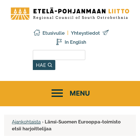
Siirry
Etelä-
sisältöön
Pohjanmaan
liitto
Etusivulle
Yhteystiedot
In English
Hae sivustolta
HAE
Ajankohtaista
›
Länsi-Suomen Eurooppa-toimisto
etsii harjoittelijaa