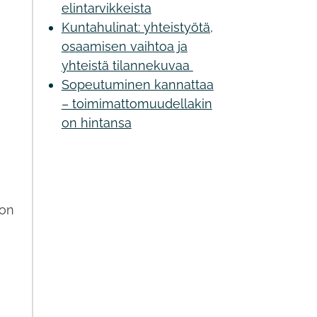
elintarvikkeista
Kuntahulinat: yhteistyötä,
osaamisen vaihtoa ja
yhteistä tilannekuvaa
Sopeutuminen kannattaa
– toimimattomuudellakin
on hintansa
ton