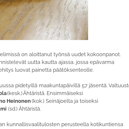
elimissä on aloittanut työnsä uudet kokoonpanot.
nnistelevät uutta kautta ajassa, jossa epävarma
ehitys luovat painetta päätöksenteolle.
uussa pidetyillä maakuntapäivillä 57 jäsentä. Valtuus
ola
(kesk.)
Ähtäristä. Ensimmäiseksi
mo Heinonen
(kok.) Seinäjoelta ja toiseksi
mmi
(sd.) Ähtäristä.
n kunnallisvaalitulosten perusteella kotikuntiensa