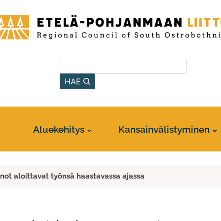
-
anmaan
Hae sivustolta
HAE
Aluekehitys
Kansainvälistyminen
ot aloittavat työnsä haastavassa ajassa