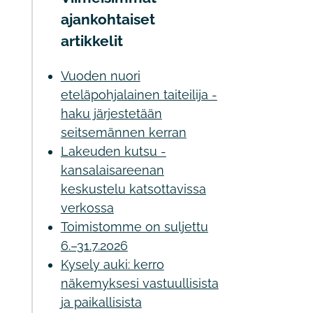
ajankohtaiset
artikkelit
Vuoden nuori
eteläpohjalainen taiteilija -
haku järjestetään
seitsemännen kerran
Lakeuden kutsu -
kansalaisareenan
keskustelu katsottavissa
verkossa
Toimistomme on suljettu
6.–31.7.2026
Kysely auki: kerro
näkemyksesi vastuullisista
ja paikallisista