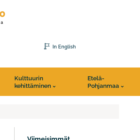
In English
Kulttuurin
Etelä-
kehittäminen
Pohjanmaa
Viimeisimmät