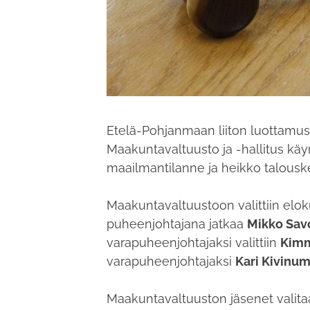
Etelä-Pohjanmaan liiton luottamus
Maakuntavaltuusto ja -hallitus käy
maailmantilanne ja heikko talousk
Maakuntavaltuustoon valittiin elok
puheenjohtajana jatkaa
Mikko Sav
varapuheenjohtajaksi valittiin
Kim
varapuheenjohtajaksi
Kari Kivinu
Maakuntavaltuuston jäsenet valitaa