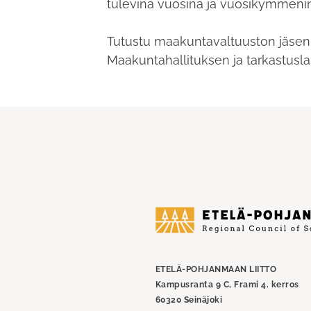
tulevina vuosina ja vuosikymmeni
Tutustu maakuntavaltuuston jäseni
Maakuntahallituksen ja tarkastus
Etelä-
Pohjanmaan
liitto
ETELÄ-POHJANMAAN LIITTO
Kampusranta 9 C, Frami 4. kerros
60320 Seinäjoki