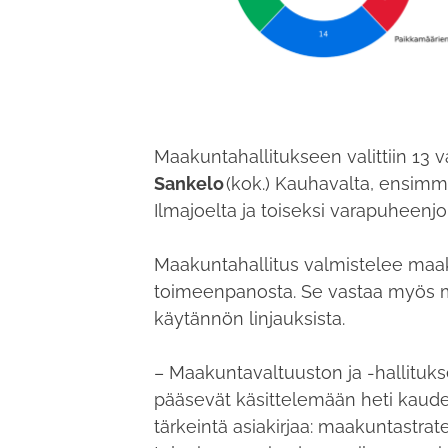
Maakuntahallitukseen valittiin 13 v
Sankelo
(kok.) Kauhavalta, ensim
Ilmajoelta ja toiseksi varapuheenj
Maakuntahallitus valmistelee maaku
toimeenpanosta. Se vastaa myös 
käytännön linjauksista.
– Maakuntavaltuuston ja -hallituk
pääsevät käsittelemään heti kaude
tärkeintä asiakirjaa: maakuntastrat