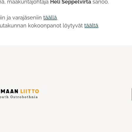
nä, maakuntajohtaja
Heli Seppelvirta
sanoo.
in ja varajäseniin
täällä
.
lautakunnan kokoonpanot löytyvät
täältä
.