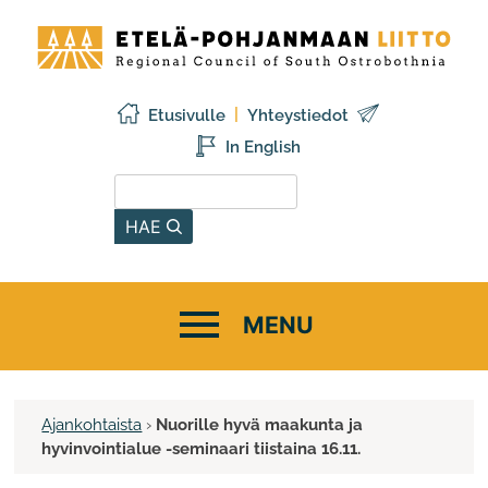
Siirry
Etelä-
sisältöön
Pohjanmaan
liitto
Etusivulle
Yhteystiedot
In English
Hae sivustolta
HAE
Ajankohtaista
›
Nuorille hyvä maakunta ja
hyvinvointialue -seminaari tiistaina 16.11.