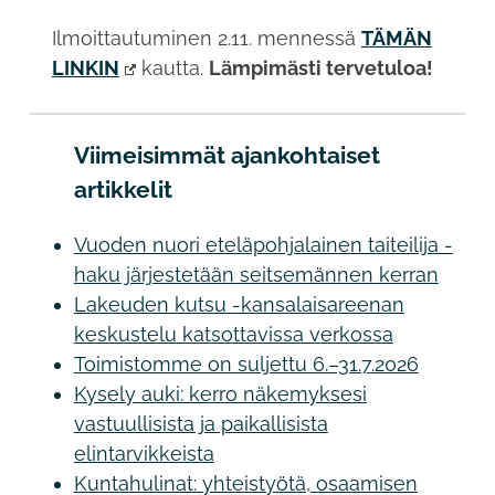
Ilmoittautuminen 2.11. mennessä
TÄMÄN
LINKIN
kautta.
Lämpimästi tervetuloa!
Viimeisimmät ajankohtaiset
artikkelit
Vuoden nuori eteläpohjalainen taiteilija -
haku järjestetään seitsemännen kerran
Lakeuden kutsu -kansalaisareenan
keskustelu katsottavissa verkossa
Toimistomme on suljettu 6.–31.7.2026
Kysely auki: kerro näkemyksesi
vastuullisista ja paikallisista
elintarvikkeista
Kuntahulinat: yhteistyötä, osaamisen