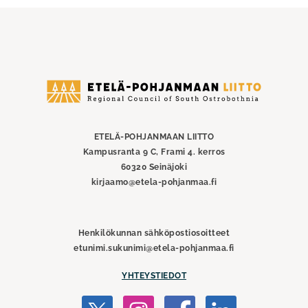
Etelä-
Pohjanmaan
liitto
ETELÄ-POHJANMAAN LIITTO
Kampusranta 9 C, Frami 4. kerros
60320 Seinäjoki
kirjaamo@etela-pohjanmaa.fi
Henkilökunnan sähköpostiosoitteet
etunimi.sukunimi@etela-pohjanmaa.fi
YHTEYSTIEDOT