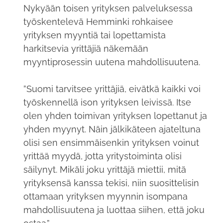
Nykyään toisen yrityksen palveluksessa
työskentelevä Hemminki rohkaisee
yrityksen myyntiä tai lopettamista
harkitsevia yrittäjiä näkemään
myyntiprosessin uutena mahdollisuutena.
”Suomi tarvitsee yrittäjiä, eivätkä kaikki voi
työskennellä ison yrityksen leivissä. Itse
olen yhden toimivan yrityksen lopettanut ja
yhden myynyt. Näin jälkikäteen ajateltuna
olisi sen ensimmäisenkin yrityksen voinut
yrittää myydä, jotta yritystoiminta olisi
säilynyt. Mikäli joku yrittäjä miettii, mitä
yrityksensä kanssa tekisi, niin suosittelisin
ottamaan yrityksen myynnin isompana
mahdollisuutena ja luottaa siihen, että joku