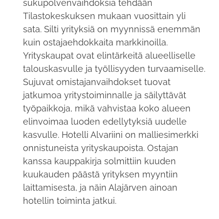
sukupolvenvaihdoksia tehdään
Tilastokeskuksen mukaan vuosittain yli
sata. Silti yrityksiä on myynnissä enemmän
kuin ostajaehdokkaita markkinoilla.
Yrityskaupat ovat elintärkeitä alueelliselle
talouskasvulle ja työllisyyden turvaamiselle.
Sujuvat omistajanvaihdokset tuovat
jatkumoa yritystoiminnalle ja säilyttävät
työpaikkoja, mikä vahvistaa koko alueen
elinvoimaa luoden edellytyksiä uudelle
kasvulle. Hotelli Alvariini on malliesimerkki
onnistuneista yrityskaupoista. Ostajan
kanssa kauppakirja solmittiin kuuden
kuukauden päästä yrityksen myyntiin
laittamisesta, ja näin Alajärven ainoan
hotellin toiminta jatkui.