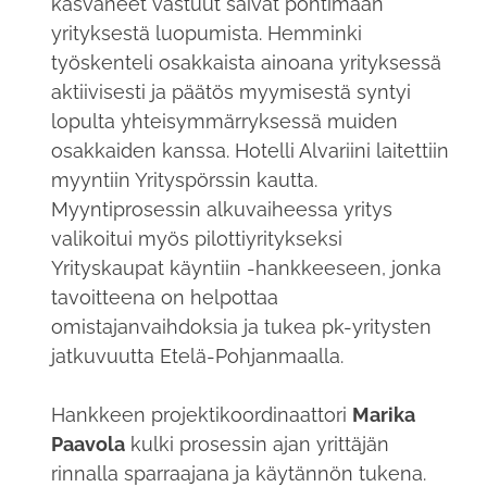
kasvaneet vastuut saivat pohtimaan
yrityksestä luopumista. Hemminki
työskenteli osakkaista ainoana yrityksessä
aktiivisesti ja päätös myymisestä syntyi
lopulta yhteisymmärryksessä muiden
osakkaiden kanssa. Hotelli Alvariini laitettiin
myyntiin Yrityspörssin kautta.
Myyntiprosessin alkuvaiheessa yritys
valikoitui myös pilottiyritykseksi
Yrityskaupat käyntiin -hankkeeseen, jonka
tavoitteena on helpottaa
omistajanvaihdoksia ja tukea pk-yritysten
jatkuvuutta Etelä-Pohjanmaalla.
Hankkeen projektikoordinaattori
Marika
Paavola
kulki prosessin ajan yrittäjän
rinnalla sparraajana ja käytännön tukena.