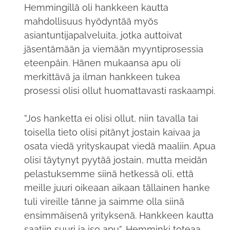
Hemmingillä oli hankkeen kautta
mahdollisuus hyödyntää myös
asiantuntijapalveluita, jotka auttoivat
jäsentämään ja viemään myyntiprosessia
eteenpäin. Hänen mukaansa apu oli
merkittävä ja ilman hankkeen tukea
prosessi olisi ollut huomattavasti raskaampi.
”Jos hanketta ei olisi ollut, niin tavalla tai
toisella tieto olisi pitänyt jostain kaivaa ja
osata viedä yrityskaupat viedä maaliin. Apua
olisi täytynyt pyytää jostain, mutta meidän
pelastuksemme siinä hetkessä oli, että
meille juuri oikeaan aikaan tällainen hanke
tuli vireille tänne ja saimme olla siinä
ensimmäisenä yrityksenä. Hankkeen kautta
saatiin suuri ja iso apu”, Hemminki toteaa.