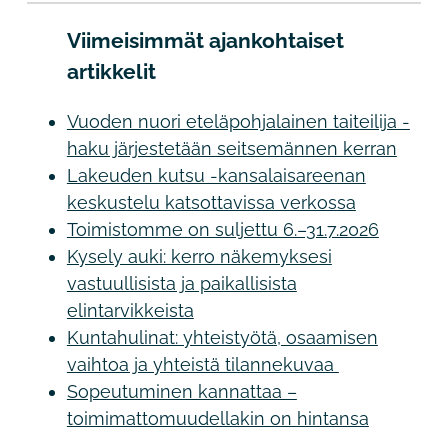
Viimeisimmät ajankohtaiset
artikkelit
Vuoden nuori eteläpohjalainen taiteilija -
haku järjestetään seitsemännen kerran
Lakeuden kutsu -kansalaisareenan
keskustelu katsottavissa verkossa
Toimistomme on suljettu 6.–31.7.2026
Kysely auki: kerro näkemyksesi
vastuullisista ja paikallisista
elintarvikkeista
Kuntahulinat: yhteistyötä, osaamisen
vaihtoa ja yhteistä tilannekuvaa
Sopeutuminen kannattaa –
toimimattomuudellakin on hintansa