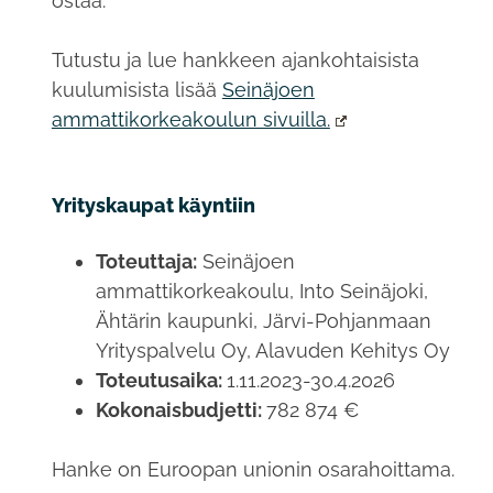
ostaa.”
Tutustu ja lue hankkeen ajankohtaisista
kuulumisista lisää
Seinäjoen
ammattikorkeakoulun sivuilla.
Yrityskaupat käyntiin
Toteuttaja:
Seinäjoen
ammattikorkeakoulu, Into Seinäjoki,
Ähtärin kaupunki, Järvi-Pohjanmaan
Yrityspalvelu Oy, Alavuden Kehitys Oy
Toteutusaika:
1.11.2023-30.4.2026
Kokonaisbudjetti:
782 874 €
Hanke on Euroopan unionin osarahoittama.