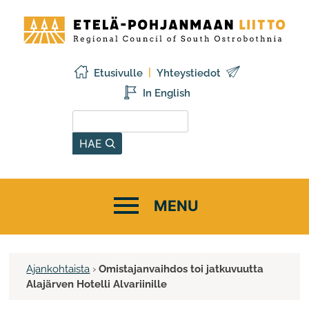
Siirry
Etelä-
sisältöön
Pohjanmaan
liitto
Etusivulle
Yhteystiedot
In English
Hae sivustolta
HAE
Ajankohtaista
›
Omistajanvaihdos toi jatkuvuutta
Alajärven Hotelli Alvariinille